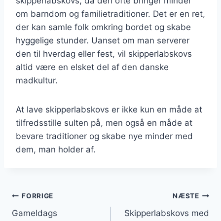
skipperlabskovs, da den ofte bringer minder
om barndom og familietraditioner. Det er en ret,
der kan samle folk omkring bordet og skabe
hyggelige stunder. Uanset om man serverer
den til hverdag eller fest, vil skipperlabskovs
altid være en elsket del af den danske
madkultur.
At lave skipperlabskovs er ikke kun en måde at
tilfredsstille sulten på, men også en måde at
bevare traditioner og skabe nye minder med
dem, man holder af.
Indlægsnavigation
FORRIGE
NÆSTE
Gameldags
Skipperlabskovs med