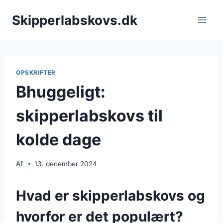
Fortsæt
Skipperlabskovs.dk
til
indhold
OPSKRIFTER
Вhuggeligt:
skipperlabskovs til
kolde dage
Af
13. december 2024
Hvad er skipperlabskovs og
hvorfor er det populært?