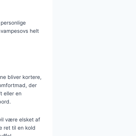
 personlige
 svampesovs helt
e bliver kortere,
komfortmad, der
 eller en
bord.
vil være elsket af
ret til en kold
uffe!