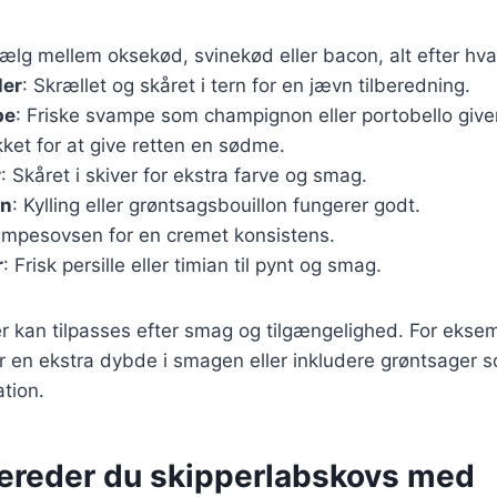
Vælg mellem oksekød, svinekød eller bacon, alt efter hv
ler
: Skrællet og skåret i tern for en jævn tilberedning.
pe
: Friske svampe som champignon eller portobello giv
kket for at give retten en sødme.
r
: Skåret i skiver for ekstra farve og smag.
on
: Kylling eller grøntsagsbouillon fungerer godt.
vampesovsen for en cremet konsistens.
r
: Frisk persille eller timian til pynt og smag.
r kan tilpasses efter smag og tilgængelighed. For eksemp
r en ekstra dybde i smagen eller inkludere grøntsager s
ation.
bereder du skipperlabskovs med