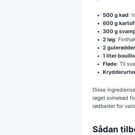
500 g kød
: 
600 g kartof
300 g svam
2 løg
: Fintha
2 gulerødde
1 liter bouill
Fløde
: Til s
Krydderurte
Disse ingrediense
røget svinekød fo
rødbeder for vari
Sådan til