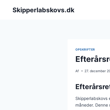
Fortsæt
Skipperlabskovs.dk
til
indhold
OPSKRIFTER
Efterårs
Af
27. december 2
Efterårsr
Skipperlabskovs e
måneder. Denne re