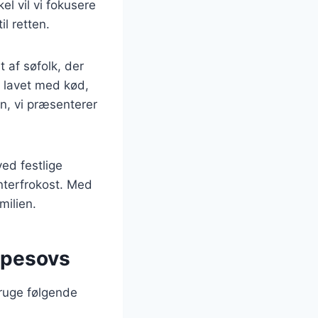
l vil vi fokusere
l retten.
 af søfolk, der
 lavet med kød,
n, vi præsenterer
ed festlige
interfrokost. Med
milien.
mpesovs
ruge følgende