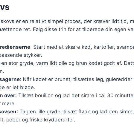
vs
bskovs er en relativt simpel proces, der kræver lidt tid,
ættende ret. Følg disse trin for at tilberede din egen ve
gredienserne
: Start med at skære kød, kartofler, svampe
 passende stykker.
 I en stor gryde, varm lidt olie og brun kødet godt af. De
n.
tsagerne
: Når kødet er brunet, tilsættes løg, gulerødde
de er let bløde.
n over
: Tilsæt bouillon og lad det simre i ca. 30 minutter,
r møre.
sovsen
: Tag en lille gryde, tilsæt fløde og lad den simre,
t, peber og friske krydderurter.