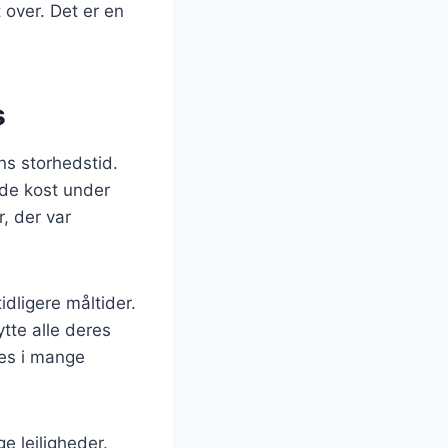
over. Det er en
s
ens storhedstid.
nde kost under
r, der var
idligere måltider.
ytte alle deres
des i mange
e lejligheder.