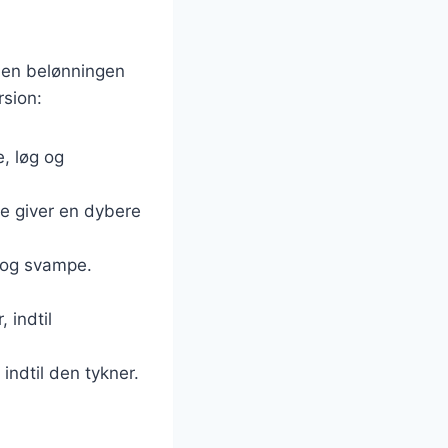
 men belønningen
rsion:
, løg og
tte giver en dybere
r og svampe.
 indtil
 indtil den tykner.