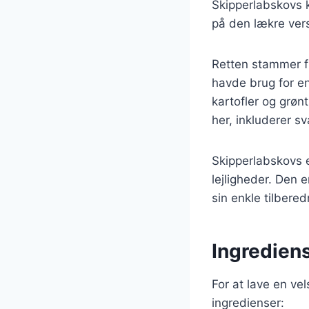
Skipperlabskovs k
på den lækre vers
Retten stammer fr
havde brug for e
kartofler og grøn
her, inkluderer s
Skipperlabskovs e
lejligheder. Den 
sin enkle tilbere
Ingredien
For at lave en v
ingredienser: