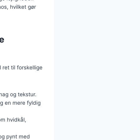
os, hvilket gør
ge
et til forskellige
smag og tekstur.
g en mere fyldig
om hvidkål,
 og pynt med