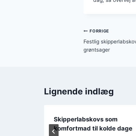
Indlægsnavi
FORRIGE
Festlig skipperlabsk
grøntsager
Lignende indlæg
kovs til
Skipperlabskovs som
komfortmad til kolde dage