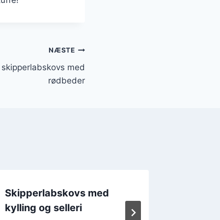
NÆSTE
f skipperlabskovs med
rødbeder
Skipperlabskovs med
Skippe
kylling og selleri
kålsala