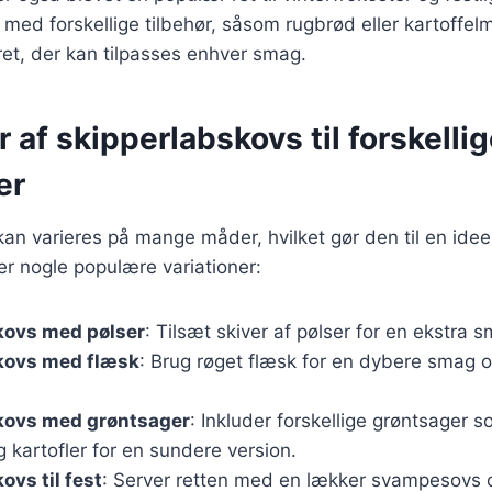
med forskellige tilbehør, såsom rugbrød eller kartoffelm
 ret, der kan tilpasses enhver smag.
r af skipperlabskovs til forskelli
er
n varieres på mange måder, hvilket gør den til en ideel r
er nogle populære variationer:
kovs med pølser
: Tilsæt skiver af pølser for en ekstra 
kovs med flæsk
: Brug røget flæsk for en dybere smag o
kovs med grøntsager
: Inkluder forskellige grøntsager s
 kartofler for en sundere version.
ovs til fest
: Server retten med en lækker svampesovs