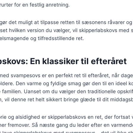
urter for en festlig anretning.
 gør det muligt at tilpasse retten til sæsonens råvarer og
set hvilken version du vælger, vil skipperlabskovs med
elsmagende og tilfredsstillende ret.
skovs: En klassiker til efteråret
ed svampesovs er en perfekt ret til efteråret, når dagen
koldere. Den varme og fyldige smag gør den til en ideel 
 familien. Uanset om du vælger den traditionelle opskrift
, vil denne ret helt sikkert bringe glæde til dit middags
rie og alsidighed er skipperlabskovs en ret, der fortsat 
er fremover. Så næste gang du leder efter en varmende 
t lave skipperlabskovs med svampesovs – det vil ikke sk