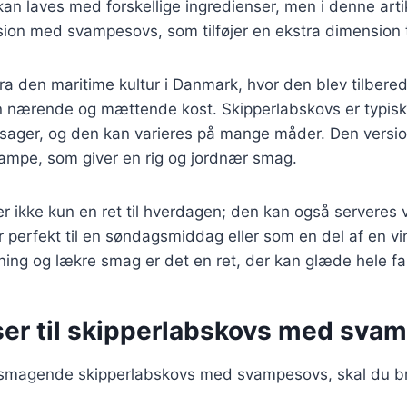
an laves med forskellige ingredienser, men i denne artike
ion med svampesovs, som tilføjer en ekstra dimension ti
a den maritime kultur i Danmark, hvor den blev tilberedt
n nærende og mættende kost. Skipperlabskovs er typisk
tsager, og den kan varieres på mange måder. Den versio
vampe, som giver en rig og jordnær smag.
r ikke kun en ret til hverdagen; den kan også serveres v
er perfekt til en søndagsmiddag eller som en del af en v
dning og lækre smag er det en ret, der kan glæde hele fa
ser til skipperlabskovs med sva
elsmagende skipperlabskovs med svampesovs, skal du b