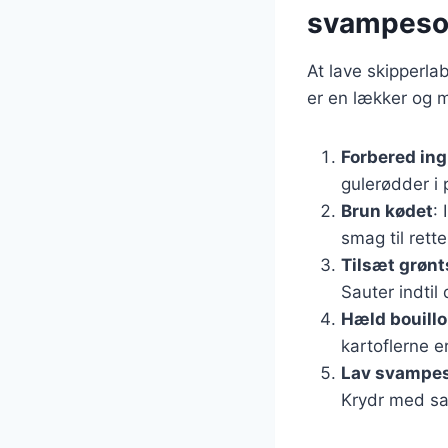
svampeso
At lave skipperla
er en lækker og m
Forbered in
gulerødder i
Brun kødet
:
smag til rette
Tilsæt grøn
Sauter indtil 
Hæld bouillo
kartoflerne e
Lav svampe
Krydr med sal