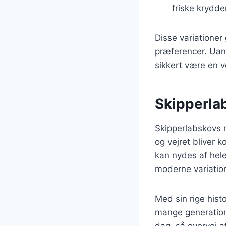
friske krydder
Disse variationer
præferencer. Uan
sikkert være en v
Skipperlab
Skipperlabskovs m
og vejret bliver 
kan nydes af hele
moderne variation
Med sin rige histo
mange generation
dag, så overvej a