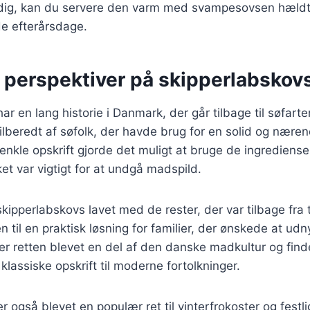
rdig, kan du servere den varm med svampesovsen hældt 
lde efterårsdage.
e perspektiver på skipperlabskov
ar en lang historie i Danmark, der går tilbage til søfart
tilberedt af søfolk, der havde brug for en solid og nære
 enkle opskrift gjorde det muligt at bruge de ingrediense
ket var vigtigt for at undgå madspild.
skipperlabskovs lavet med de rester, der var tilbage fra t
n til en praktisk løsning for familier, der ønskede at udn
 er retten blevet en del af den danske madkultur og fin
 klassiske opskrift til moderne fortolkninger.
 også blevet en populær ret til vinterfrokoster og festlig