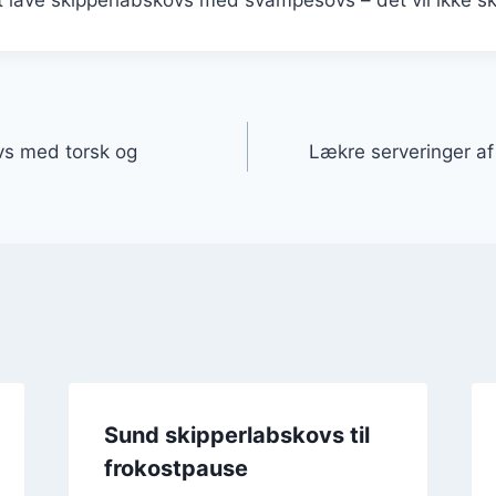
gation
ovs med torsk og
Lækre serveringer a
Sund skipperlabskovs til
frokostpause