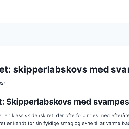
ret: skipperlabskovs med s
024
et: Skipperlabskovs med svampe
r en klassisk dansk ret, der ofte forbindes med efterår
t er kendt for sin fyldige smag og evne til at varme bå