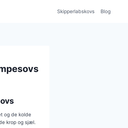
Skipperlabskovs
Blog
vampesovs
sovs
et og de kolde
de krop og sjæl.