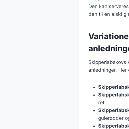
Den kan serveres 
den til en alsidig
Variatione
anledning
Skipperlabskovs ka
anledninger. Her 
Skipperlabs
Skipperlabs
ret.
Skipperlabs
gulerødder og
Skipperlabsk