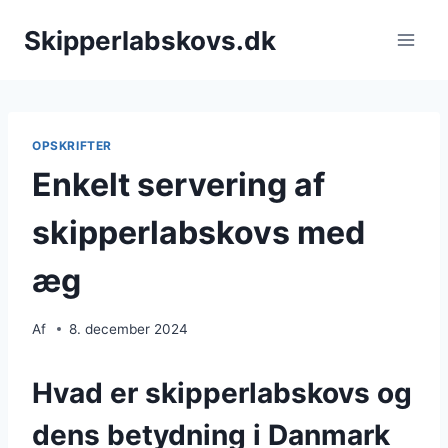
Fortsæt
Skipperlabskovs.dk
til
indhold
OPSKRIFTER
Enkelt servering af
skipperlabskovs med
æg
Af
8. december 2024
Hvad er skipperlabskovs og
dens betydning i Danmark