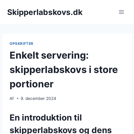
Fortsæt
Skipperlabskovs.dk
til
indhold
OPSKRIFTER
Enkelt servering:
skipperlabskovs i store
portioner
Af
9. december 2024
En introduktion til
skipperlabskovs og dens