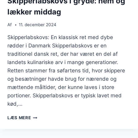
Skipperlabskovs i gryde: nem og
lækker middag
Af
11. december 2024
Skipperlabskovs: En klassisk ret med dybe
rødder i Danmark Skipperlabskovs er en
traditionel dansk ret, der har været en del af
landets kulinariske arv i mange generationer.
Retten stammer fra søfartens tid, hvor skippere
og besætninger havde brug for nærende og
mættende måltider, der kunne laves i store
portioner. Skipperlabskovs er typisk lavet med
kød,…
SKIPPERLABSKOVS
LÆS MERE
I
GRYDE:
NEM