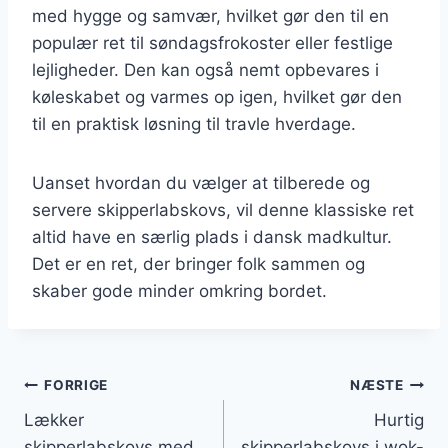
med hygge og samvær, hvilket gør den til en
populær ret til søndagsfrokoster eller festlige
lejligheder. Den kan også nemt opbevares i
køleskabet og varmes op igen, hvilket gør den
til en praktisk løsning til travle hverdage.
Uanset hvordan du vælger at tilberede og
servere skipperlabskovs, vil denne klassiske ret
altid have en særlig plads i dansk madkultur.
Det er en ret, der bringer folk sammen og
skaber gode minder omkring bordet.
Indlægsnavigation
FORRIGE
NÆSTE
Lækker
Hurtig
skipperlabskovs med
skipperlabskovs i wok-