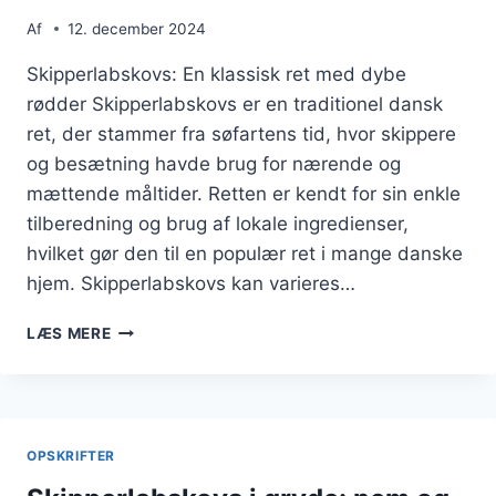
Af
12. december 2024
Skipperlabskovs: En klassisk ret med dybe
rødder Skipperlabskovs er en traditionel dansk
ret, der stammer fra søfartens tid, hvor skippere
og besætning havde brug for nærende og
mættende måltider. Retten er kendt for sin enkle
tilberedning og brug af lokale ingredienser,
hvilket gør den til en populær ret i mange danske
hjem. Skipperlabskovs kan varieres…
SKIPPERLABSKOVS
LÆS MERE
OPSKRIFT
PÅ
DANSK:
NEM
OG
OPSKRIFTER
LÆKKER
MADLAVNING