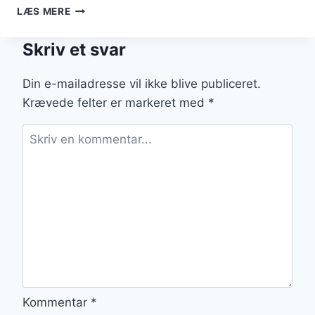
SKIPPERLABSKOVS
LÆS MERE
MED
RØDBEDER
Skriv et svar
TIL
FEST
Din e-mailadresse vil ikke blive publiceret.
Krævede felter er markeret med
*
Kommentar
*