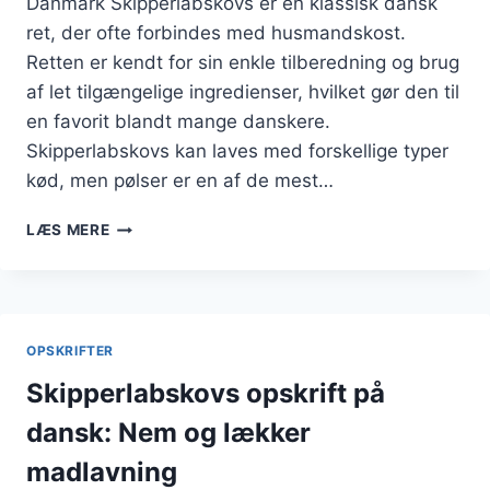
Danmark Skipperlabskovs er en klassisk dansk
ret, der ofte forbindes med husmandskost.
Retten er kendt for sin enkle tilberedning og brug
af let tilgængelige ingredienser, hvilket gør den til
en favorit blandt mange danskere.
Skipperlabskovs kan laves med forskellige typer
kød, men pølser er en af de mest…
SKIPPERLABSKOVS
LÆS MERE
MED
PØLSER
TIL
MIDDAG
OPSKRIFTER
Skipperlabskovs opskrift på
dansk: Nem og lækker
madlavning