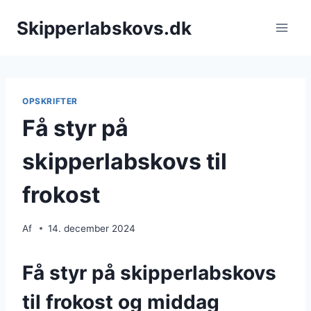
Fortsæt
Skipperlabskovs.dk
til
indhold
OPSKRIFTER
Få styr på
skipperlabskovs til
frokost
Af
14. december 2024
Få styr på skipperlabskovs
til frokost og middag