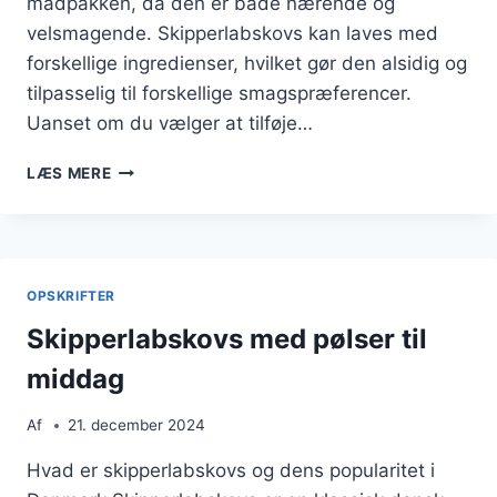
madpakken, da den er både nærende og
velsmagende. Skipperlabskovs kan laves med
forskellige ingredienser, hvilket gør den alsidig og
tilpasselig til forskellige smagspræferencer.
Uanset om du vælger at tilføje…
SKIPPERLABSKOVS
LÆS MERE
TIL
MADPAKKE
PÅ
FARTEN
OPSKRIFTER
Skipperlabskovs med pølser til
middag
Af
21. december 2024
Hvad er skipperlabskovs og dens popularitet i