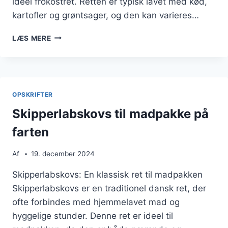
ideel frokostret. Retten er typisk lavet med kød,
kartofler og grøntsager, og den kan varieres…
FROKOSTVENLIG
LÆS MERE
SKIPPERLABSKOVS
DER
MÆTTER
GODT
OPSKRIFTER
Skipperlabskovs til madpakke på
farten
Af
19. december 2024
Skipperlabskovs: En klassisk ret til madpakken
Skipperlabskovs er en traditionel dansk ret, der
ofte forbindes med hjemmelavet mad og
hyggelige stunder. Denne ret er ideel til