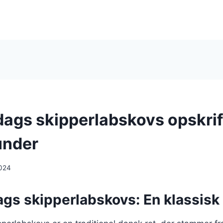
gs skipperlabskovs opskrift 
under
024
s skipperlabskovs: En klassisk 