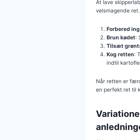
At lave skipperla
velsmagende ret. 
Forbered in
Brun kødet
:
Tilsæt grøn
Kog retten
: 
indtil kartofl
Når retten er fær
en perfekt ret ti
Variatione
anledning