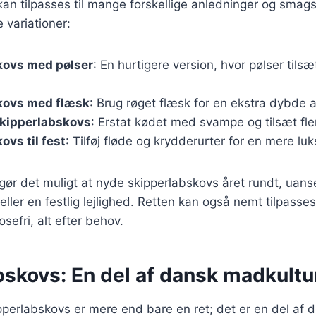
an tilpasses til mange forskellige anledninger og smag
 variationer:
kovs med pølser
: En hurtigere version, hvor pølser tilsæ
kovs med flæsk
: Brug røget flæsk for en ekstra dybde 
skipperlabskovs
: Erstat kødet med svampe og tilsæt fle
ovs til fest
: Tilføj fløde og krydderurter for en mere luk
 gør det muligt at nyde skipperlabskovs året rundt, uanse
ler en festlig lejlighed. Retten kan også nemt tilpasses 
tosefri, alt efter behov.
bskovs: En del af dansk madkultu
erlabskovs er mere end bare en ret; det er en del af 