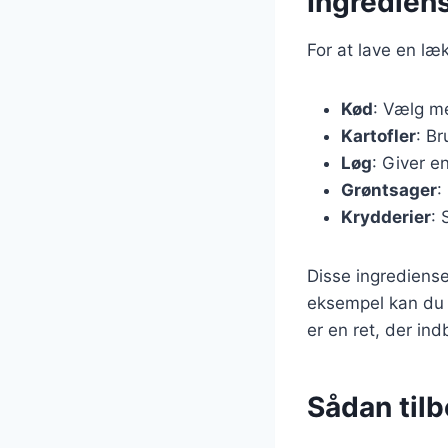
Ingrediens
For at lave en l
Kød
: Vælg m
Kartofler
: Br
Løg
: Giver e
Grøntsager
:
Krydderier
: 
Disse ingrediense
eksempel kan du t
er en ret, der indb
Sådan til