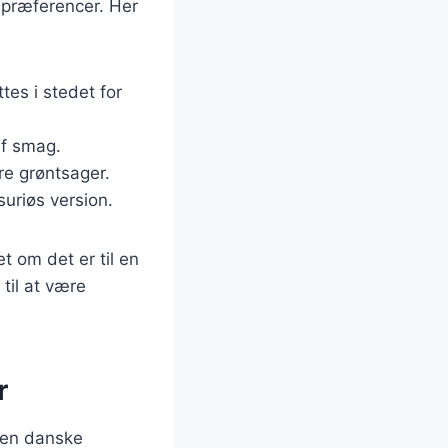
spræferencer. Her
ttes i stedet for
af smag.
re grøntsager.
suriøs version.
t om det er til en
til at være
r
den danske