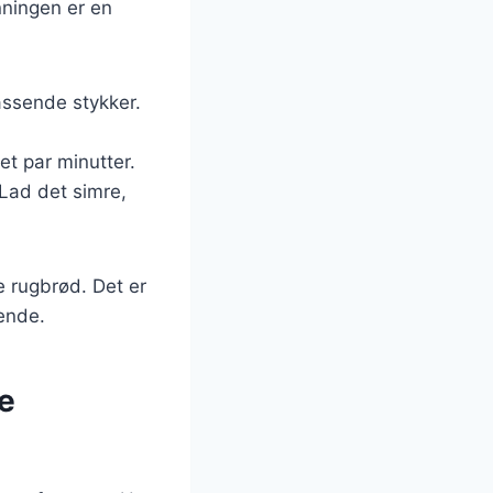
nningen er en
passende stykker.
et par minutter.
 Lad det simre,
e rugbrød. Det er
tende.
ge