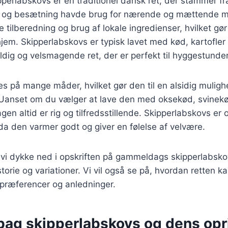
rlabskovs er en traditionel dansk ret, der stammer fra
re og besætning havde brug for nærende og mættende må
e tilberedning og brug af lokale ingredienser, hvilket gør 
em. Skipperlabskovs er typisk lavet med kød, kartofler
yldig og velsmagende ret, der er perfekt til hyggestunder
es på mange måder, hvilket gør den til en alsidig muligh
Uanset om du vælger at lave den med oksekød, svinekød 
gen altid er rig og tilfredsstillende. Skipperlabskovs er
, da den varmer godt og giver en følelse af velvære.
il vi dykke ned i opskriften på gammeldags skipperlabsk
orie og variationer. Vi vil også se på, hvordan retten kan
spræferencer og anledninger.
 bag skipperlabskovs og dens opr