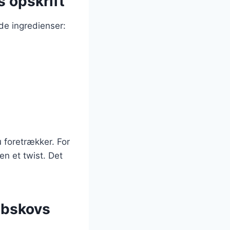
s opskrift
de ingredienser:
 foretrækker. For
en et twist. Det
abskovs