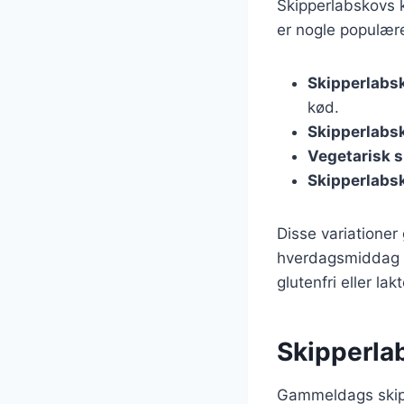
Skipperlabskovs k
er nogle populære
Skipperlabs
kød.
Skipperlabs
Vegetarisk 
Skipperlabsk
Disse variationer
hverdagsmiddag el
glutenfri eller lak
Skipperla
Gammeldags skipp