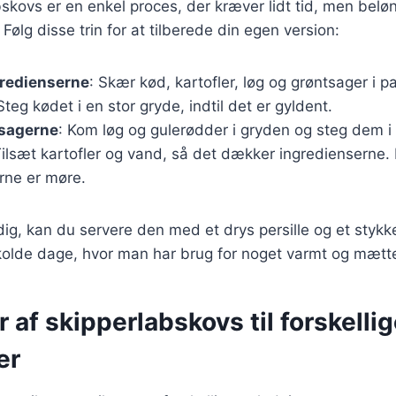
bskovs er en enkel proces, der kræver lidt tid, men belø
Følg disse trin for at tilberede din egen version:
gredienserne
: Skær kød, kartofler, løg og grøntsager i 
 Steg kødet i en stor gryde, indtil det er gyldent.
tsagerne
: Kom løg og gulerødder i gryden og steg dem i 
Tilsæt kartofler og vand, så det dækker ingredienserne.
erne er møre.
dig, kan du servere den med et drys persille og et stykk
l kolde dage, hvor man har brug for noget varmt og mæt
r af skipperlabskovs til forskelli
er