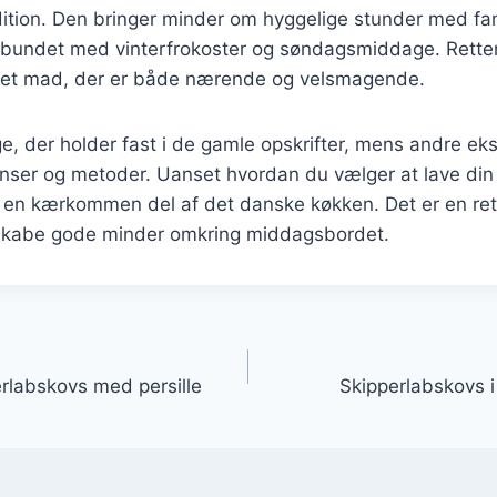
ition. Den bringer minder om hyggelige stunder med fam
orbundet med vinterfrokoster og søndagsmiddage. Rette
et mad, der er både nærende og velsmagende.
e, der holder fast i de gamle opskrifter, mens andre ek
nser og metoder. Uanset hvordan du vælger at lave din
e en kærkommen del af det danske køkken. Det er en ret
skabe gode minder omkring middagsbordet.
gation
rlabskovs med persille
Skipperlabskovs i