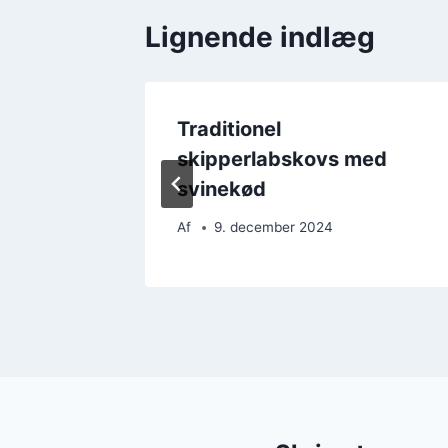
Lignende indlæg
esmad:
Traditionel
jul
skipperlabskovs med
svinekød
Af
9. december 2024