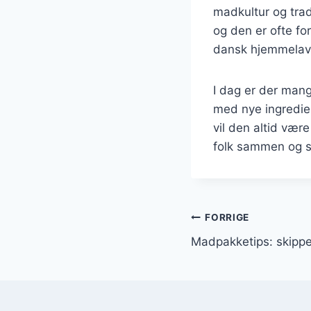
madkultur og trad
og den er ofte f
dansk hjemmelav
I dag er der mang
med nye ingredie
vil den altid vær
folk sammen og 
Indlægsnavi
FORRIGE
Madpakketips: skippe