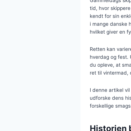
Gammeldags skippe
tid, hvor skippe
kendt for sin enkl
i mange danske hj
hvilket giver en f
Retten kan varier
hverdag og fest. 
du opleve, at sma
ret til vintermad
I denne artikel v
udforske dens hist
forskellige smag
Historien