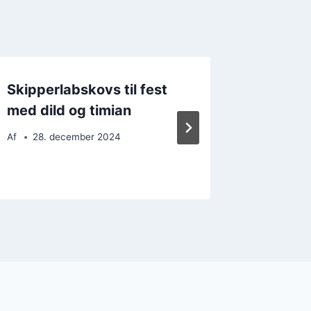
Skipperlabskovs til fest
Skipper
med dild og timian
nem og
Af
28. december 2024
Af
11. 