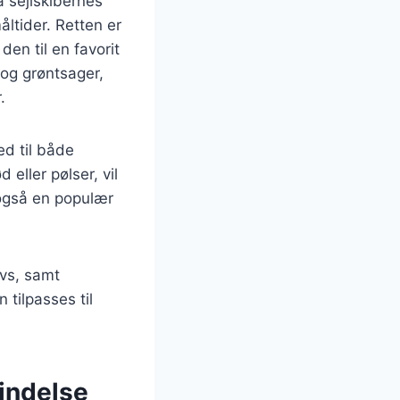
 sejlskibernes
ltider. Retten er
den til en favorit
 og grøntsager,
.
ed til både
eller pølser, vil
 også en populær
ovs, samt
 tilpasses til
indelse