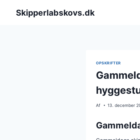
Fortsæt
Skipperlabskovs.dk
til
indhold
OPSKRIFTER
Gammelda
hyggest
Af
13. december 2
Gammeldag