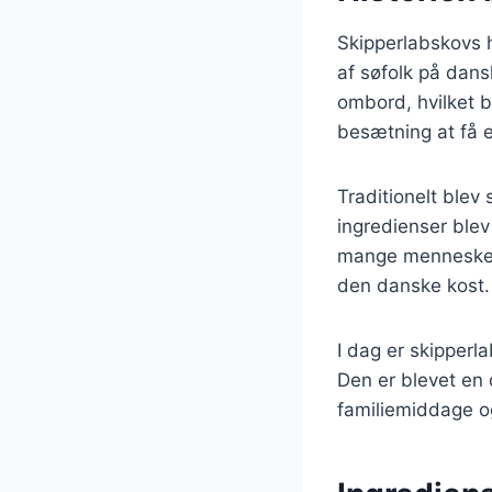
Skipperlabskovs h
af søfolk på dans
ombord, hvilket be
besætning at få 
Traditionelt blev
ingredienser blev 
mange mennesker.
den danske kost.
I dag er skipperl
Den er blevet en
familiemiddage og