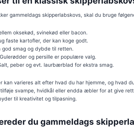
er til en klassisk skipperlabskov
ækker gammeldags skipperlabskovs, skal du bruge følgen
ellem oksekød, svinekød eller bacon.
ug faste kartofler, der kan koge godt.
n god smag og dybde til retten.
 Gulerødder og persille er populære valg.
Salt, peber og evt. laurbærblad for ekstra smag.
r kan varieres alt efter hvad du har hjemme, og hvad du
ilføje svampe, hvidkål eller endda æbler for at give rett
yder til kreativitet og tilpasning.
bereder du gammeldags skipperl