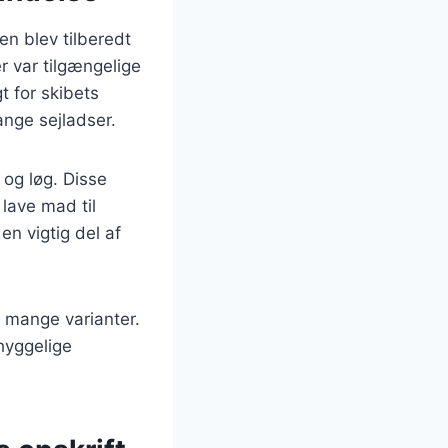
en blev tilberedt
r var tilgængelige
t for skibets
nge sejladser.
 og løg. Disse
 lave mad til
n vigtig del af
i mange varianter.
hyggelige