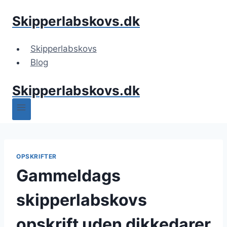
Fortsæt
Skipperlabskovs.dk
til
indhold
Skipperlabskovs
Blog
Skipperlabskovs.dk
OPSKRIFTER
Gammeldags
skipperlabskovs
opskrift uden dikkedarer