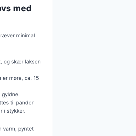
kovs med
kræver minimal
t, og skær laksen
e er møre, ca. 15-
g gyldne.
ttes til panden
 i stykker.
n varm, pyntet