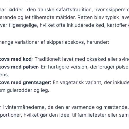
ar rødder i den danske søfartstradition, hvor skippere
rende og let tilberedte måltider. Retten blev typisk la
var tilgængelige, hvilket ofte inkluderede kød, kartofler
mange variationer af skipperlabskovs, herunder:
kovs med kød
: Traditionelt lavet med oksekød eller svi
kovs med pølser
: En hurtigere version, der bruger pøls
ens.
kovs med grøntsager
: En vegetarisk variant, der inklude
om gulerødder og løg.
r i vintermånederne, da den er varmende og mættende
 portioner, hvilket gør den ideel til familiefester eller 