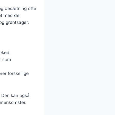
 og besætning ofte
vet med de
 og grøntsager.
nekød.
er som
rer forskellige
. Den kan også
sammenkomster.