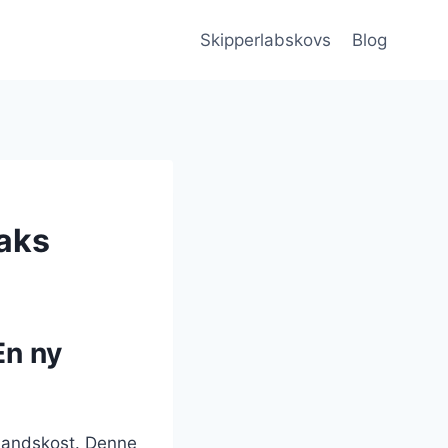
Skipperlabskovs
Blog
aks
En ny
smandskost. Denne