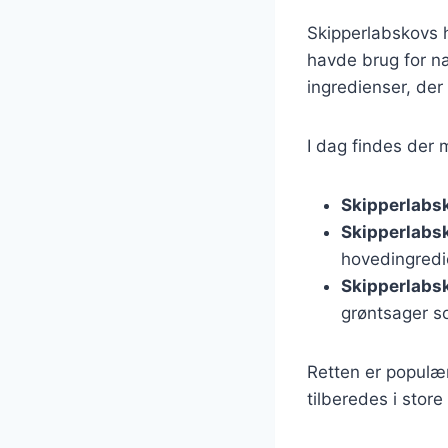
Skipperlabskovs h
havde brug for næ
ingredienser, der 
I dag findes der 
Skipperlabs
Skipperlabs
hovedingredi
Skipperlabs
grøntsager s
Retten er populæ
tilberedes i store