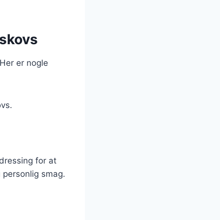
bskovs
Her er nogle
ovs.
ressing for at
g personlig smag.