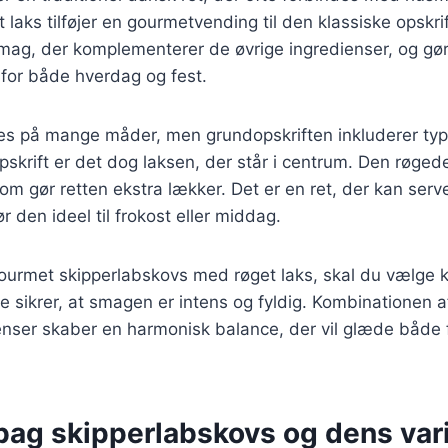
 laks tilføjer en gourmetvending til den klassiske opskrif
smag, der komplementerer de øvrige ingredienser, og gør 
for både hverdag og fest.
es på mange måder, men grundopskriften inkluderer typis
pskrift er det dog laksen, der står i centrum. Den røged
om gør retten ekstra lækker. Det er en ret, der kan ser
ør den ideel til frokost eller middag.
gourmet skipperlabskovs med røget laks, skal du vælge kv
te sikrer, at smagen er intens og fyldig. Kombinationen 
enser skaber en harmonisk balance, der vil glæde både 
bag skipperlabskovs og dens var