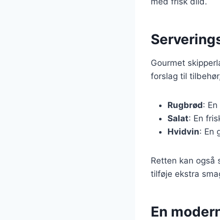
med frisk dild.
Serverings
Gourmet skipperl
forslag til tilbeh
Rugbrød
: En
Salat
: En fri
Hvidvin
: En 
Retten kan også s
tilføje ekstra sm
En moderne