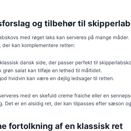
forslag og tilbehør til skipperla
abskovs med røget laks kan serveres på mange måder. 
ør, der kan komplementere retten:
 klassisk dansk side, der passer perfekt til skipperlabsk
sk grøn salat kan tilføje en lethed til måltidet.
god hvidvin kan være en dejlig ledsager til retten.
erveres med en skefuld creme fraiche eller en sennepsd
ag. Det er en alsidig ret, der kan tilpasses efter sæson o
 fortolkning af en klassisk ret