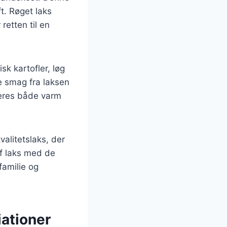
t. Røget laks
retten til en
k kartofler, løg
e smag fra laksen
veres både varm
alitetslaks, der
af laks med de
familie og
iationer