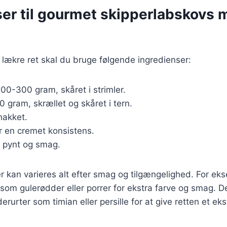
ser til gourmet skipperlabskovs 
 lækre ret skal du bruge følgende ingredienser:
200-300 gram, skåret i strimler.
0 gram, skrællet og skåret i tern.
 hakket.
for en cremet konsistens.
il pynt og smag.
r kan varieres alt efter smag og tilgængelighed. For ek
r som gulerødder eller porrer for ekstra farve og smag. D
erurter som timian eller persille for at give retten et ekst