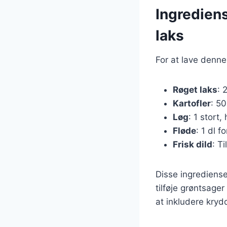
Ingredien
laks
For at lave denne
Røget laks
: 
Kartofler
: 50
Løg
: 1 stort,
Fløde
: 1 dl 
Frisk dild
: T
Disse ingrediense
tilføje grøntsage
at inkludere krydd