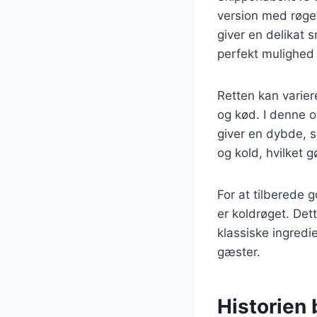
version med røget
giver en delikat 
perfekt mulighed 
Retten kan varier
og kød. I denne o
giver en dybde, s
og kold, hvilket g
For at tilberede 
er koldrøget. Det
klassiske ingredi
gæster.
Historien 