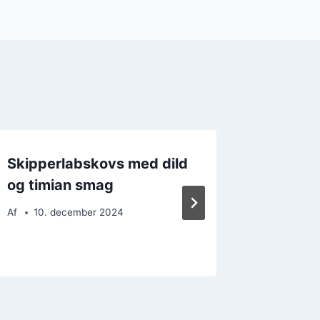
Skipperlabskovs med dild
Wokme
og timian smag
skipper
dage
Af
10. december 2024
Af
13. 