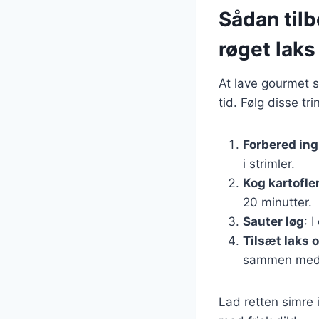
Sådan til
røget laks
At lave gourmet s
tid. Følg disse tri
Forbered in
i strimler.
Kog kartofle
20 minutter.
Sauter løg
: 
Tilsæt laks 
sammen med la
Lad retten simre 