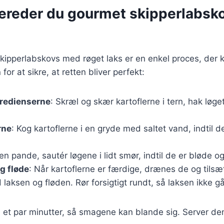
bereder du gourmet skipperlabs
kipperlabskovs med røget laks er en enkel proces, der 
n for at sikre, at retten bliver perfekt:
gredienserne
: Skræl og skær kartoflerne i tern, hak løge
rne
: Kog kartoflerne i en gryde med saltet vand, indtil d
I en pande, sautér løgene i lidt smør, indtil de er bløde o
og fløde
: Når kartoflerne er færdige, drænes de og tilsæ
ksen og fløden. Rør forsigtigt rundt, så laksen ikke går
i et par minutter, så smagene kan blande sig. Server de