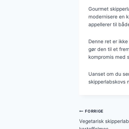
Gourmet skipperl
modernisere en kla
appellerer til bå
Denne ret er ikke
gør den til et fr
kompromis med 
Uanset om du serv
skipperlabskovs m
Indlægsnavi
FORRIGE
Vegetarisk skipperla
kartoffelmos