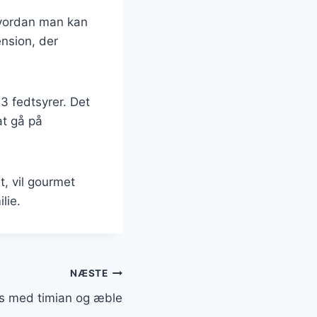
hvordan man kan
ension, der
3 fedtsyrer. Det
at gå på
t, vil gourmet
lie.
NÆSTE
s med timian og æble