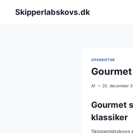
Fortsæt
Skipperlabskovs.dk
til
indhold
OPSKRIFTER
Gourmet 
Af
20. december 
Gourmet s
klassiker
Skipperlabskovs 