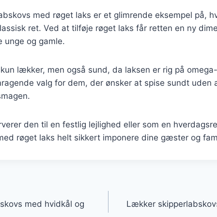
abskovs med røget laks er et glimrende eksempel på, 
ssisk ret. Ved at tilføje røget laks får retten en ny dim
de unge og gamle.
 kun lækker, men også sund, da laksen er rig på omega-
emragende valg for dem, der ønsker at spise sundt uden 
smagen.
erer den til en festlig lejlighed eller som en hverdagsre
ed røget laks helt sikkert imponere dine gæster og fami
gation
bskovs med hvidkål og
Lækker skipperlabskov