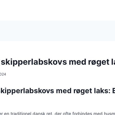
skipperlabskovs med røget l
2024
kipperlabskovs med røget laks: 
er en traditionel dansk ret, der ofte forbindes med hu