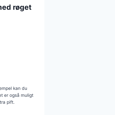
med røget
sempel kan du
et er også muligt
ra pift.