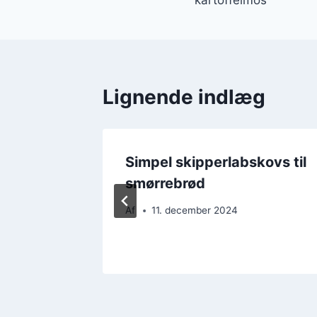
Lignende indlæg
 pølser
Simpel skipperlabskovs til
g
smørrebrød
Af
11. december 2024