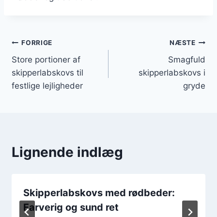
Indlægsnavigation
FORRIGE
NÆSTE
Store portioner af
Smagfuld
skipperlabskovs til
skipperlabskovs i
festlige lejligheder
gryde
Lignende indlæg
Skipperlabskovs med rødbeder:
Farverig og sund ret