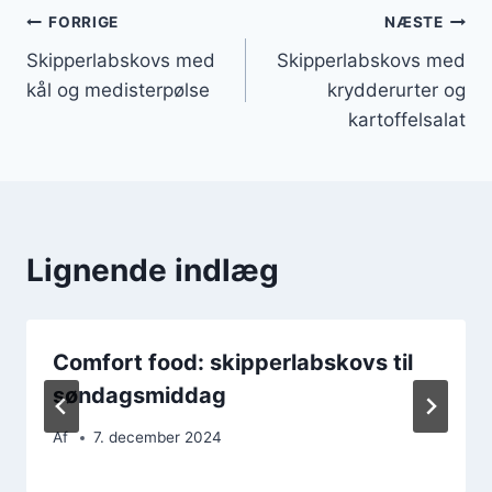
Indlægsnavigation
FORRIGE
NÆSTE
Skipperlabskovs med
Skipperlabskovs med
kål og medisterpølse
krydderurter og
kartoffelsalat
Lignende indlæg
Comfort food: skipperlabskovs til
søndagsmiddag
Af
7. december 2024