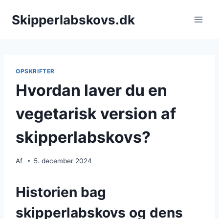
Fortsæt
Skipperlabskovs.dk
til
indhold
OPSKRIFTER
Hvordan laver du en
vegetarisk version af
skipperlabskovs?
Af
5. december 2024
Historien bag
skipperlabskovs og dens