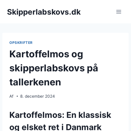
Fortsæt
Skipperlabskovs.dk
til
indhold
OPSKRIFTER
Kartoffelmos og
skipperlabskovs på
tallerkenen
Af
8. december 2024
Kartoffelmos: En klassisk
og elsket ret i Danmark