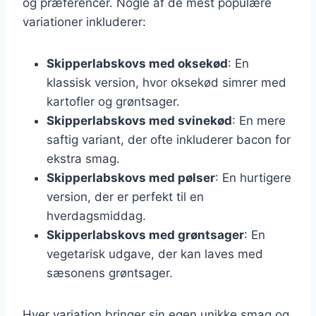
og præferencer. Nogle af de mest populære
variationer inkluderer:
Skipperlabskovs med oksekød
: En
klassisk version, hvor oksekød simrer med
kartofler og grøntsager.
Skipperlabskovs med svinekød
: En mere
saftig variant, der ofte inkluderer bacon for
ekstra smag.
Skipperlabskovs med pølser
: En hurtigere
version, der er perfekt til en
hverdagsmiddag.
Skipperlabskovs med grøntsager
: En
vegetarisk udgave, der kan laves med
sæsonens grøntsager.
Hver variation bringer sin egen unikke smag og