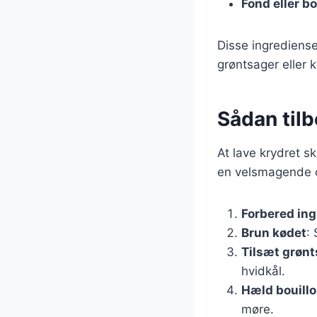
Fond eller bo
Disse ingrediense
grøntsager eller k
Sådan tilb
At lave krydret s
en velsmagende og
Forbered in
Brun kødet
:
Tilsæt grøn
hvidkål.
Hæld bouillo
møre.