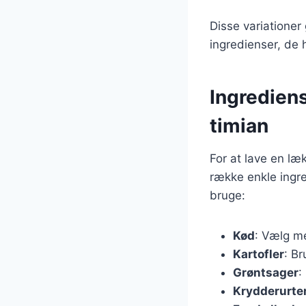
Disse variationer
ingredienser, de h
Ingrediens
timian
For at lave en læ
række enkle ingre
bruge:
Kød
: Vælg m
Kartofler
: Br
Grøntsager
:
Krydderurte