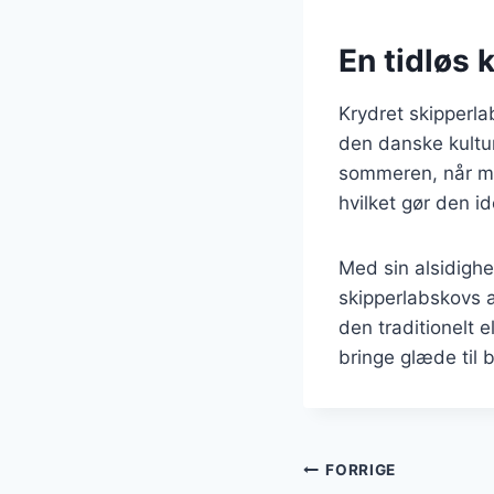
En tidløs 
Krydret skipperla
den danske kultur
sommeren, når man
hvilket gør den id
Med sin alsidighe
skipperlabskovs 
den traditionelt 
bringe glæde til 
Indlægsnavi
FORRIGE