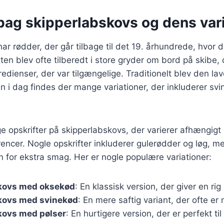
bag skipperlabskovs og dens var
ar rødder, der går tilbage til det 19. århundrede, hvor 
tten blev ofte tilberedt i store gryder om bord på skibe
edienser, der var tilgængelige. Traditionelt blev den la
n i dag findes der mange variationer, der inkluderer svi
e opskrifter på skipperlabskovs, der varierer afhængigt 
encer. Nogle opskrifter inkluderer gulerødder og løg, me
n for ekstra smag. Her er nogle populære variationer:
kovs med oksekød
: En klassisk version, der giver en ri
kovs med svinekød
: En mere saftig variant, der ofte e
kovs med pølser
: En hurtigere version, der er perfekt t