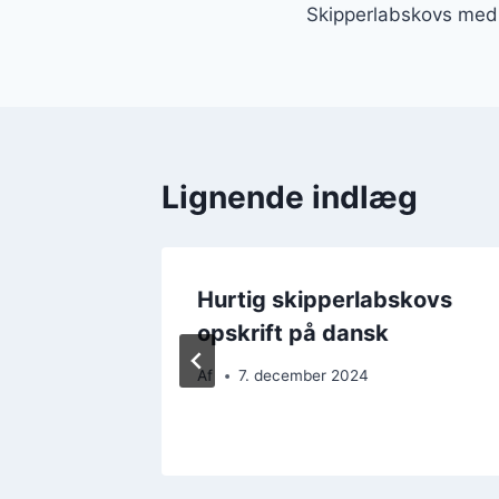
Skipperlabskovs med
Lignende indlæg
kovs
Hurtig skipperlabskovs
øg
opskrift på dansk
Af
7. december 2024