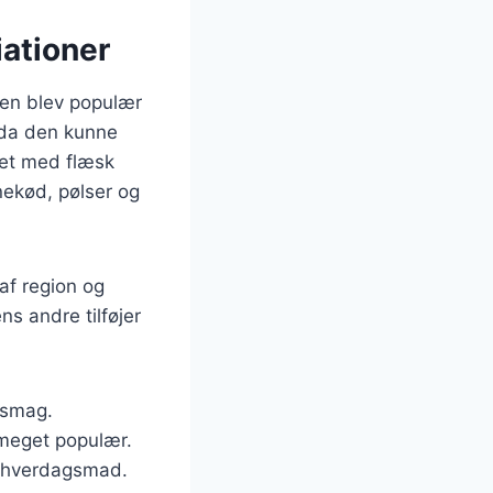
iationer
den blev populær
, da den kunne
vet med flæsk
nekød, pølser og
af region og
ns andre tilføjer
g smag.
r meget populær.
il hverdagsmad.