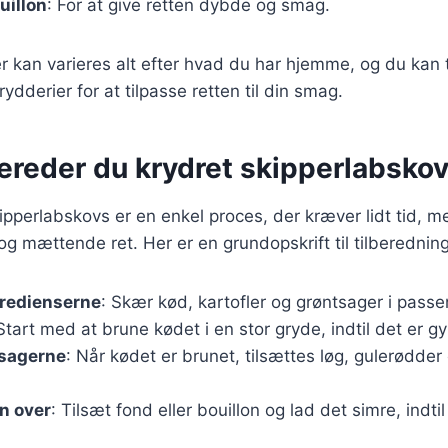
uillon
: For at give retten dybde og smag.
r kan varieres alt efter hvad du har hjemme, og du kan t
rydderier for at tilpasse retten til din smag.
ereder du krydret skipperlabskov
kipperlabskovs er en enkel proces, der kræver lidt tid, 
 mættende ret. Her er en grundopskrift til tilberedning
gredienserne
: Skær kød, kartofler og grøntsager i passe
 Start med at brune kødet i en stor gryde, indtil det er gy
tsagerne
: Når kødet er brunet, tilsættes løg, gulerødder
n over
: Tilsæt fond eller bouillon og lad det simre, indtil