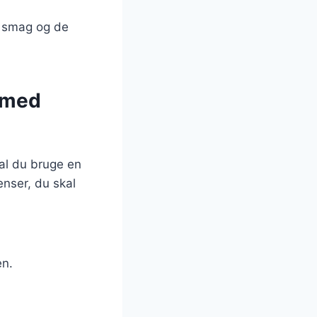
en smag og de
s med
kal du bruge en
enser, du skal
en.