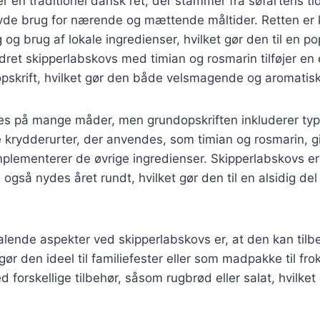
r en traditionel dansk ret, der stammer fra søfartens ti
de brug for nærende og mættende måltider. Retten er k
 og brug af lokale ingredienser, hvilket gør den til en p
ret skipperlabskovs med timian og rosmarin tilføjer en
 opskrift, hvilket gør den både velsmagende og aromatisk
es på mange måder, men grundopskriften inkluderer typi
 krydderurter, der anvendes, som timian og rosmarin, gi
plementerer de øvrige ingredienser. Skipperlabskovs er
 også nydes året rundt, hvilket gør den til en alsidig de
talende aspekter ved skipperlabskovs er, at den kan tilb
 gør den ideel til familiefester eller som madpakke til fr
forskellige tilbehør, såsom rugbrød eller salat, hvilket 