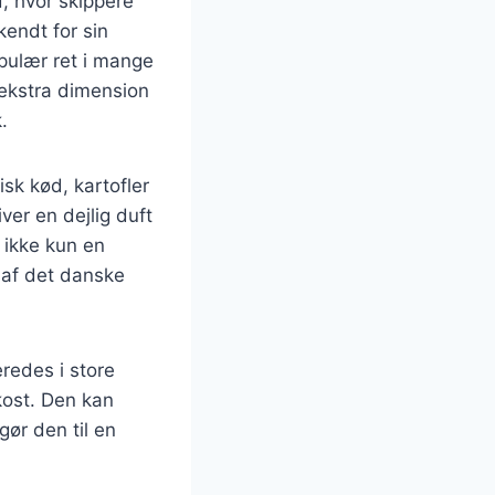
d, hvor skippere
endt for sin
opulær ret i mange
 ekstra dimension
.
sk kød, kartofler
ver en dejlig duft
 ikke kun en
l af det danske
eredes i store
okost. Den kan
gør den til en