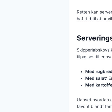
Retten kan serve
haft tid til at udvi
Serverings
Skipperlabskovs k
tilpasses til enhv
Med rugbrø
Med salat
: E
Med kartoff
Uanset hvordan du
favorit blandt fam