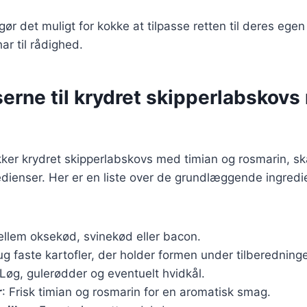
 gør det muligt for kokke at tilpasse retten til deres eg
ar til rådighed.
erne til krydret skipperlabskov
kker krydret skipperlabskovs med timian og rosmarin, s
dienser. Her er en liste over de grundlæggende ingredi
ellem oksekød, svinekød eller bacon.
ug faste kartofler, der holder formen under tilberedning
 Løg, gulerødder og eventuelt hvidkål.
r
: Frisk timian og rosmarin for en aromatisk smag.