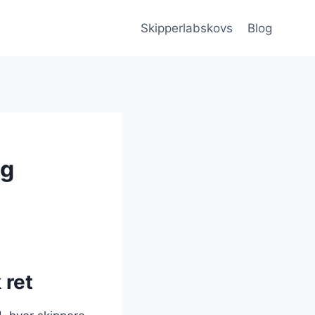
Skipperlabskovs
Blog
og
 ret