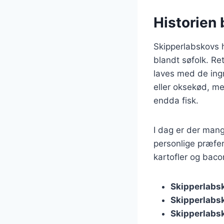
Historien 
Skipperlabskovs h
blandt søfolk. Re
laves med de ingr
eller oksekød, me
endda fisk.
I dag er der mang
personlige præfer
kartofler og baco
Skipperlabs
Skipperlabs
Skipperlabs