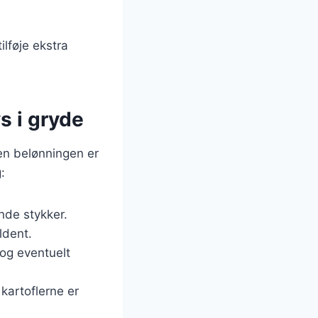
ilføje ekstra
s i gryde
men belønningen er
:
nde stykker.
ldent.
 og eventuelt
 kartoflerne er