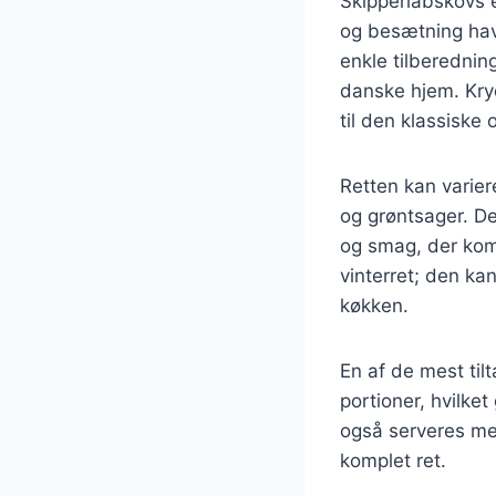
Skipperlabskovs e
og besætning hav
enkle tilberedning
danske hjem. Kryd
til den klassiske
Retten kan varier
og grøntsager. De
og smag, der kom
vinterret; den kan
køkken.
En af de mest til
portioner, hvilket
også serveres med 
komplet ret.