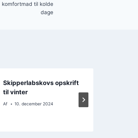
 komfortmad til kolde
dage
Skipperlabskovs opskrift
Den pe
til vinter
skippe
comfor
Af
10. december 2024
Af
19. 