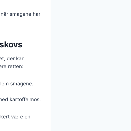
, når smagene har
bskovs
et, der kan
ere retten:
ellem smagene.
med kartoffelmos.
kkert være en