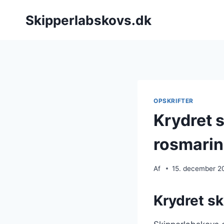
Fortsæt
Skipperlabskovs.dk
til
indhold
OPSKRIFTER
Krydret 
rosmarin
Af
15. december 2
Krydret sk