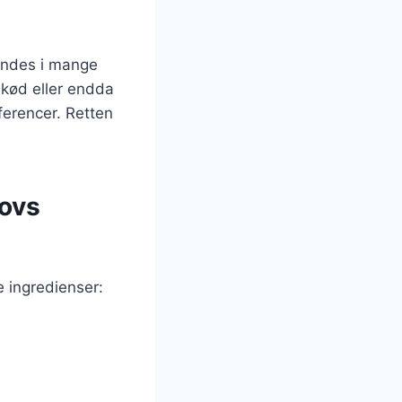
indes i mange
ekød eller endda
æferencer. Retten
kovs
e ingredienser: