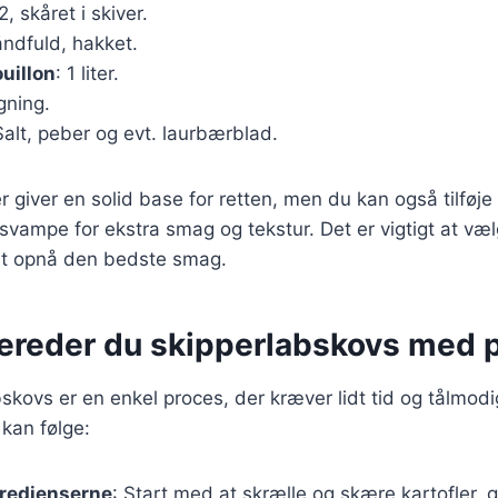
 2, skåret i skiver.
åndfuld, hakket.
uillon
: 1 liter.
egning.
Salt, peber og evt. laurbærblad.
r giver en solid base for retten, men du kan også tilføj
 svampe for ekstra smag og tekstur. Det er vigtigt at væl
 at opnå den bedste smag.
bereder du skipperlabskovs med 
bskovs er en enkel proces, der kræver lidt tid og tålmod
 kan følge:
gredienserne
: Start med at skrælle og skære kartofler, 