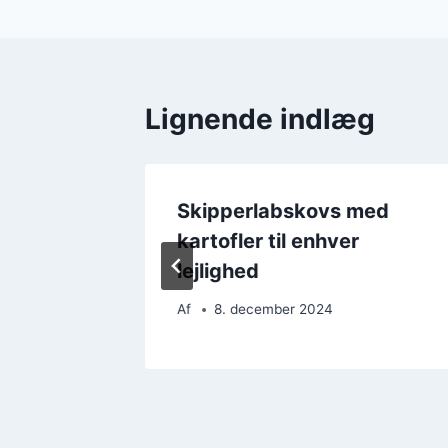
Lignende indlæg
skovs
Skipperlabskovs med
st
kartofler til enhver
lejlighed
Af
8. december 2024