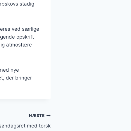
labskovs stadig
veres ved særlige
gende opskrift
elig atmosfære
 med nye
t, der bringer
NÆSTE
søndagsret med torsk