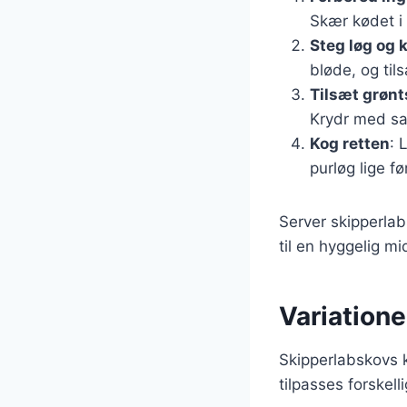
Skær kødet i 
Steg løg og 
bløde, og til
Tilsæt grøn
Krydr med sa
Kog retten
: 
purløg lige f
Server skipperla
til en hyggelig m
Variatione
Skipperlabskovs k
tilpasses forskel