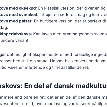
kovs med oksekød
: En klassisk version, der giver en rig
kovs med svinekød
: Tilføjer en sødere smag og kan vær
kovs med pølser
: En hurtigere version, der er perfekt til
dag.
skipperlabskovs
: Kan laves med grøntsager som svamp
 sundere variant.
 gør det muligt at eksperimentere med forskellige ingred
passer bedst til din smag. Uanset hvilken version du vælg
ltid være en mættende og tilfredsstillende ret.
bskovs: En del af dansk madkultu
er mere end bare en ret; det er en del af den danske m
præsenterer en tid, hvor madlavning var baseret på tilg