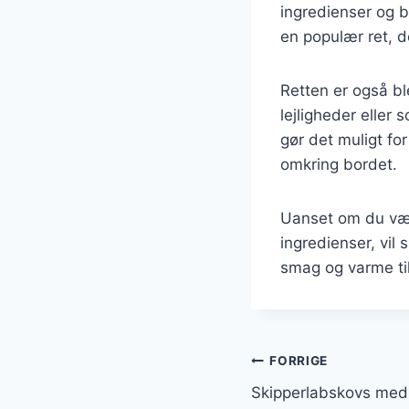
ingredienser og b
en populær ret, d
Retten er også bl
lejligheder elle
gør det muligt fo
omkring bordet.
Uanset om du væl
ingredienser, vil
smag og varme til
Indlægsnavi
FORRIGE
Skipperlabskovs med