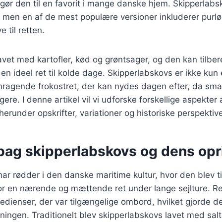
 gør den til en favorit i mange danske hjem. Skipperlabs
men en af de mest populære versioner inkluderer purløg
e til retten.
lavet med kartofler, kød og grøntsager, og den kan tilber
il en ideel ret til kolde dage. Skipperlabskovs er ikke ku
ragende frokostret, der kan nydes dagen efter, da sm
igere. I denne artikel vil vi udforske forskellige aspekter 
erunder opskrifter, variationer og historiske perspektive
 bag skipperlabskovs og dens opr
ar rødder i den danske maritime kultur, hvor den blev ti
or en nærende og mættende ret under lange sejlture. Re
edienser, der var tilgængelige ombord, hvilket gjorde den
ningen. Traditionelt blev skipperlabskovs lavet med salt