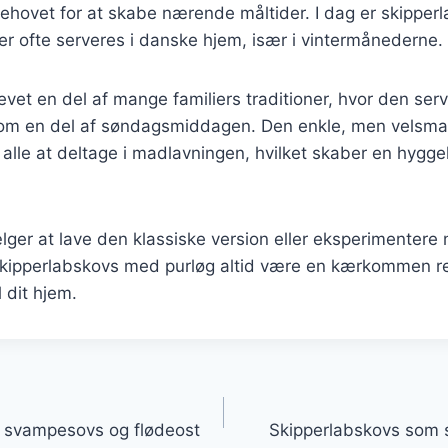
ehovet for at skabe nærende måltider. I dag er skipper
er ofte serveres i danske hjem, især i vintermånederne.
evet en del af mange familiers traditioner, hvor den ser
r som en del af søndagsmiddagen. Den enkle, men velsma
r alle at deltage i madlavningen, hvilket skaber en hygg
ger at lave den klassiske version eller eksperimentere
 skipperlabskovs med purløg altid være en kærkommen re
 dit hjem.
gation
 svampesovs og flødeost
Skipperlabskovs som 