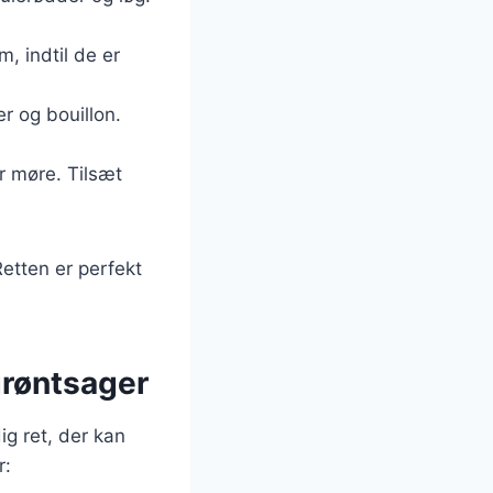
m, indtil de er
er og bouillon.
er møre. Tilsæt
etten er perfekt
 grøntsager
ig ret, der kan
r: