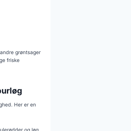
e andre grøntsager
ge friske
purløg
ighed. Her er en
gulerødder og løg.