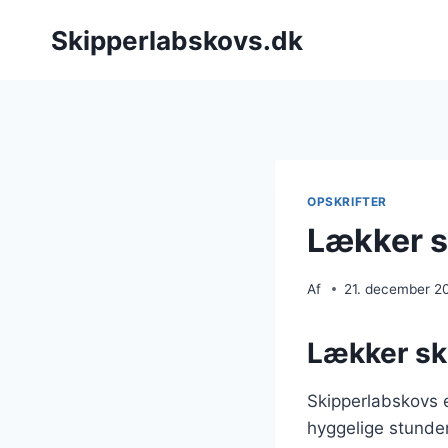
Fortsæt
Skipperlabskovs.dk
til
indhold
OPSKRIFTER
Lækker s
Af
21. december 2
Lækker sk
Skipperlabskovs 
hyggelige stunde