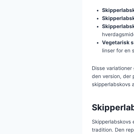
Skipperlabs
Skipperlabs
Skipperlabs
hverdagsmid
Vegetarisk 
linser for en
Disse variationer
den version, der 
skipperlabskovs a
Skipperla
Skipperlabskovs 
tradition. Den re