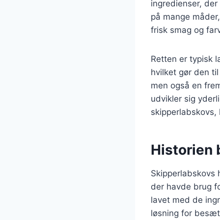
ingredienser, der
på mange måder, 
frisk smag og farv
Retten er typisk 
hvilket gør den t
men også en frem
udvikler sig yderl
skipperlabskovs, h
Historien
Skipperlabskovs h
der havde brug f
lavet med de ingr
løsning for besæt