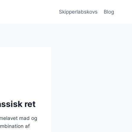
Skipperlabskovs
Blog
ssisk ret
emmelavet mad og
ombination af