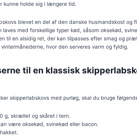
r kunne holde sig i længere tid.
labskovs blevet en del af den danske husmandskost og f
n laves med forskellige typer kød, såsom oksekød, svin
den til en alsidig ret, der kan tilpasses efter smag og pr
 vintermånederne, hvor den serveres varm og fyldig.
erne til en klassisk skipperlabs
kker skipperlabskovs med purløg, skal du bruge følgend
0 g, skrællet og skåret i tern.
kan være oksekød, svinekød eller bacon.
 hakket.