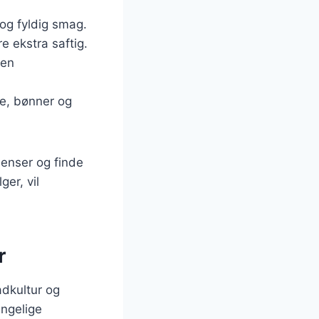
 og fyldig smag.
e ekstra saftig.
 en
e, bønner og
ienser og finde
er, vil
r
adkultur og
ængelige