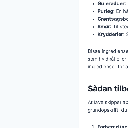
Gulerødder
:
Purløg
: En h
Grøntsagsbo
Smør
: Til st
Krydderier
: 
Disse ingrediense
som hvidkål eller
ingredienser for
Sådan til
At lave skipperla
grundopskrift, du
Forbered in