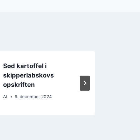
Sød kartoffel i
Vinterv
skipperlabskovs
skipper
opskriften
til kol
Af
9. december 2024
Af
14. 