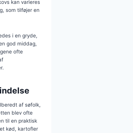
kovs kan varieres
, som tilføjer en
edes i en gryde,
n en god middag,
agene ofte
af
r.
indelse
lberedt af søfolk,
tten blev ofte
 til en praktisk
et kød, kartofler