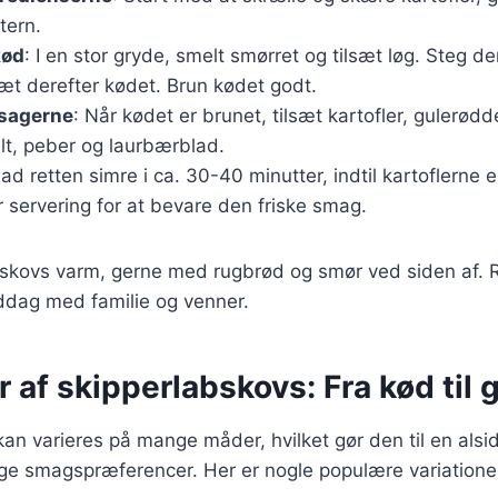
tern.
kød
: I en stor gryde, smelt smørret og tilsæt løg. Steg de
sæt derefter kødet. Brun kødet godt.
tsagerne
: Når kødet er brunet, tilsæt kartofler, gulerødd
lt, peber og laurbærblad.
Lad retten simre i ca. 30-40 minutter, indtil kartoflerne 
ør servering for at bevare den friske smag.
bskovs varm, gerne med rugbrød og smør ved siden af. R
iddag med familie og venner.
r af skipperlabskovs: Fra kød til
an varieres på mange måder, hvilket gør den til en alsid
lige smagspræferencer. Her er nogle populære variatione