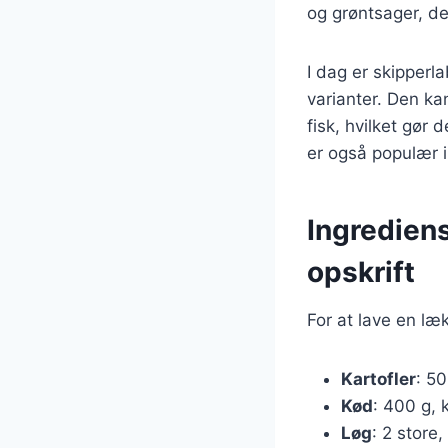
og grøntsager, de
I dag er skipper
varianter. Den ka
fisk, hvilket gør 
er også populær i
Ingrediens
opskrift
For at lave en læ
Kartofler
: 50
Kød
: 400 g, 
Løg
: 2 store,