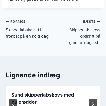
Indlægsnavigation
FORRIGE
NÆSTE
Skipperlabskovs til
Skipperlabskovs
frokost på en kold dag
opskrift på
gammeldags stil
Lignende indlæg
Sund skipperlabskovs med
gulerødder