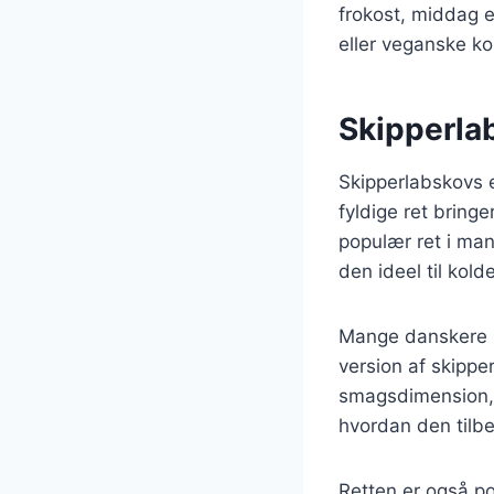
frokost, middag el
eller veganske ko
Skipperla
Skipperlabskovs 
fyldige ret bring
populær ret i ma
den ideel til kold
Mange danskere h
version af skippe
smagsdimension, 
hvordan den tilbe
Retten er også po