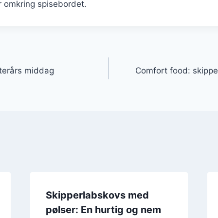
r omkring spisebordet.
gation
fterårs middag
Comfort food: skipp
Skipperlabskovs med
pølser: En hurtig og nem