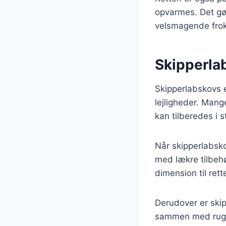
opvarmes. Det gør 
velsmagende frok
Skipperlab
Skipperlabskovs e
lejligheder. Mang
kan tilberedes i s
Når skipperlabsko
med lækre tilbehør
dimension til re
Derudover er skip
sammen med rugbr