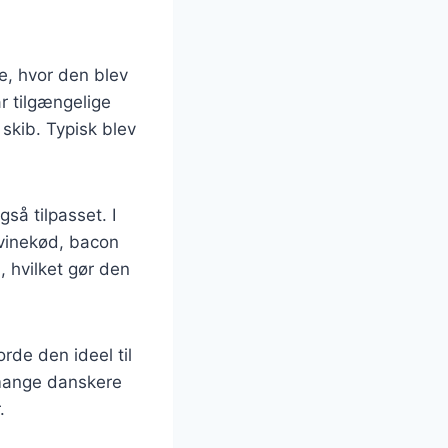
de, hvor den blev
r tilgængelige
 skib. Typisk blev
så tilpasset. I
vinekød, bacon
, hvilket gør den
orde den ideel til
r mange danskere
.