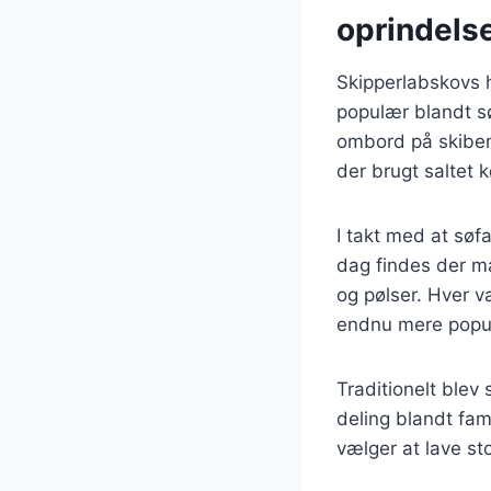
oprindels
Skipperlabskovs h
populær blandt sø
ombord på skibene
der brugt saltet 
I takt med at søfa
dag findes der m
og pølser. Hver va
endnu mere popu
Traditionelt blev 
deling blandt fam
vælger at lave st