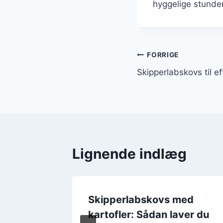
hyggelige stunde
Indlægsnavi
FORRIGE
Skipperlabskovs til e
Lignende indlæg
 pølser
Skipperlabskovs med
g
kartofler: Sådan laver du