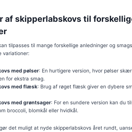
r af skipperlabskovs til forskelli
er
an tilpasses til mange forskellige anledninger og smag
 variationer:
kovs med pølser
: En hurtigere version, hvor pølser skær
ten for ekstra smag.
kovs med flæsk
: Brug af røget flæsk giver en dybere 
kovs med grøntsager
: For en sundere version kan du til
m broccoli, blomkål eller hvidkål.
 gør det muligt at nyde skipperlabskovs året rundt, uanse