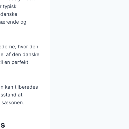
 typisk
n danske
n nærende og
nederne, hvor den
del af den danske
il en perfekt
en kan tilberedes
usstand at
 i sæsonen.
ns