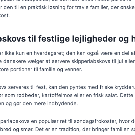
den til en praktisk løsning for travle familier, der ønsk
ost.
skovs til festlige lejligheder og 
r ikke kun en hverdagsret; den kan også være en del af
e danskere vælger at servere skipperlabskovs til jul elle
tore portioner til familie og venner.
vs serveres til fest, kan den pyntes med friske krydder
 som rødbeder, kartoffelmos eller en frisk salat. Dette t
tten og gør den mere indbydende.
perlabskovs en populær ret til søndagsfrokoster, hvor d
ød og smør. Det er en tradition, der bringer familien