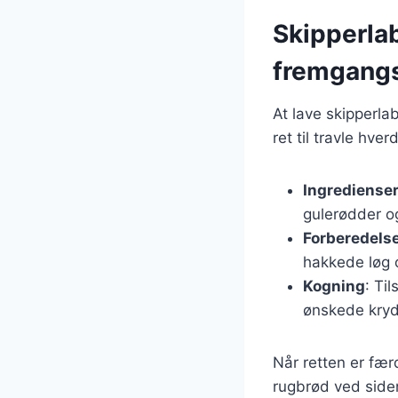
Skipperlab
fremgang
At lave skipperlab
ret til travle hv
Ingrediense
gulerødder og
Forberedels
hakkede løg o
Kogning
: Ti
ønskede krydd
Når retten er fær
rugbrød ved siden