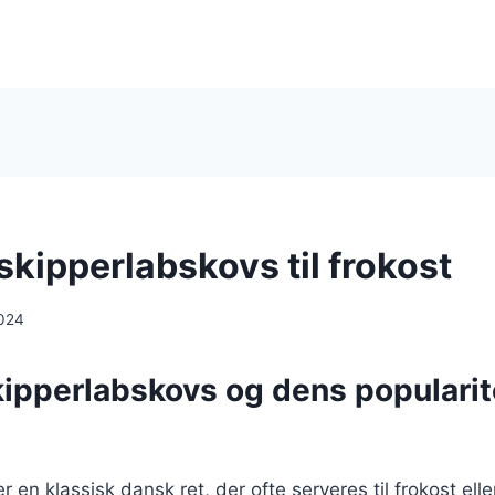
skipperlabskovs til frokost
024
ipperlabskovs og dens popularite
r en klassisk dansk ret, der ofte serveres til frokost ell