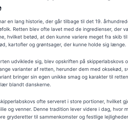
e
ar en lang historie, der går tilbage til det 19. århundre
folk. Retten blev ofte lavet med de ingredienser, der va
, hvilket betød, at den kunne variere meget fra skib til
kød, kartofler og grøntsager, der kunne holde sig længe.
rten udviklede sig, blev opskriften på skipperlabskovs og
ange varianter af retten, herunder dem med oksekød, s
riant bringer sin egen unikke smag og karakter til retten
lær blandt danskerne.
skipperlabskovs ofte serveret i store portioner, hvilket gj
ilie og venner. Denne tradition lever videre i dag, hvo
ore gryderetter til sammenkomster og festlige lejligheder