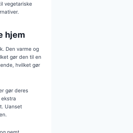
il vegetariske
nativer.
e hjem
rk. Den varme og
et gør den til en
nde, hvilket gør
er gør deres
 ekstra
t. Uanset
en.
 og nemt