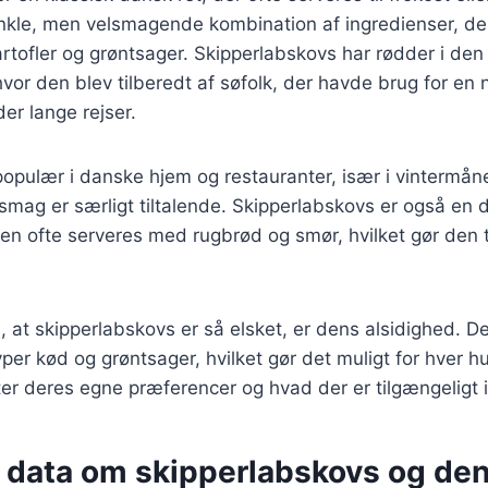
enkle, men velsmagende kombination af ingredienser, der
artofler og grøntsager. Skipperlabskovs har rødder i de
 hvor den blev tilberedt af søfolk, der havde brug for e
er lange rejser.
populær i danske hjem og restauranter, især i vintermå
smag er særligt tiltalende. Skipperlabskovs er også en 
en ofte serveres med rugbrød og smør, hvilket gør den t
l, at skipperlabskovs er så elsket, er dens alsidighed. D
yper kød og grøntsager, hvilket gør det muligt for hver h
fter deres egne præferencer og hvad der er tilgængeligt
e data om skipperlabskovs og de