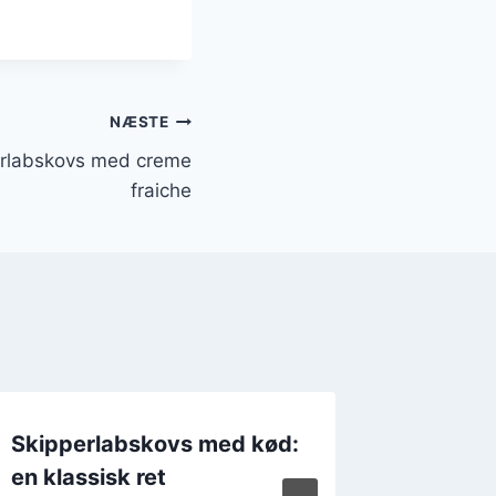
NÆSTE
erlabskovs med creme
fraiche
Skipperlabskovs med kød:
Skippe
en klassisk ret
pølser 