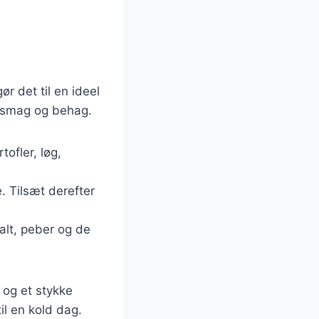
ør det til en ideel
er smag og behag.
ofler, løg,
. Tilsæt derefter
alt, peber og de
 og et stykke
il en kold dag.