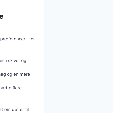
ge
spræferencer. Her
es i skiver og
smag og en mere
sætte flere
t om det er til