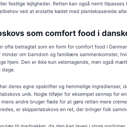
ler festlige lejligheder. Retten kan også nemt tilpasses t
stbehov ved at erstatte kødet med plantebaserede alter
bskovs som comfort food i dansk
er ofte betragtet som en form for comfort food i Danma
er minder om barndom og familiære sammenkomster, hvilk
nge hjem. Den er ikke kun velsmagende, men også mætte
e dage.
ar deres egne opskrifter og hemmelige ingredienser, d
rlabskovs unik. Nogle tilføjer for eksempel sennep for en
mens andre bruger fløde for at gøre retten mere creme
redes, er skipperlabskovs en ret, der bringer folk samm
pulær til madpakker, da den kan laves i store portioner