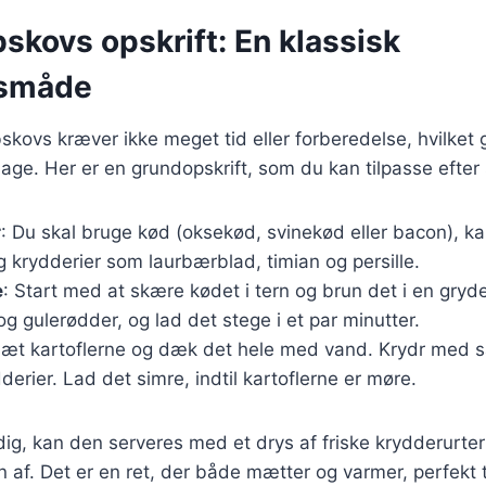
skovs opskrift: En klassisk
småde
skovs kræver ikke meget tid eller forberedelse, hvilket g
erdage. Her er en grundopskrift, som du kan tilpasse eft
r
: Du skal bruge kød (oksekød, svinekød eller bacon), kart
 krydderier som laurbærblad, timian og persille.
e
: Start med at skære kødet i tern og brun det i en gryde
g gulerødder, og lad det stege i et par minutter.
lsæt kartoflerne og dæk det hele med vand. Krydr med s
erier. Lad det simre, indtil kartoflerne er møre.
dig, kan den serveres med et drys af friske krydderurter
 af. Det er en ret, der både mætter og varmer, perfekt t