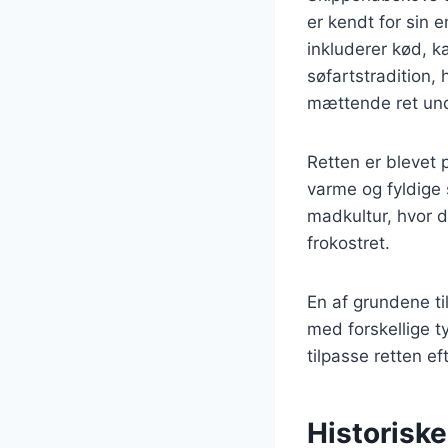
er kendt for sin 
inkluderer kød, k
søfartstradition,
mættende ret und
Retten er blevet 
varme og fyldige 
madkultur, hvor d
frokostret.
En af grundene ti
med forskellige t
tilpasse retten e
Historisk