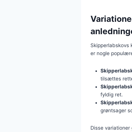
Variatione
anledning
Skipperlabskovs k
er nogle populære
Skipperlabs
tilsættes ret
Skipperlabs
fyldig ret.
Skipperlabs
grøntsager so
Disse variationer