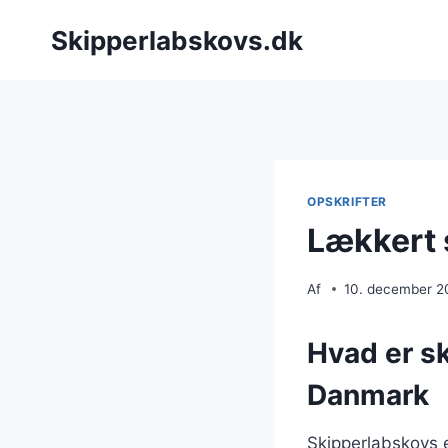
Fortsæt
Skipperlabskovs.dk
til
indhold
OPSKRIFTER
Lækkert 
Af
10. december 2
Hvad er sk
Danmark
Skipperlabskovs e