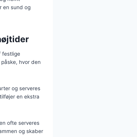
er en sund og
højtider
 festlige
r påske, hvor den
urter og serveres
ilføjer en ekstra
en ofte serveres
 sammen og skaber