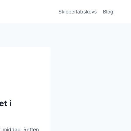
Skipperlabskovs
Blog
t i
er middag. Retten