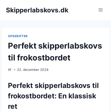
Fortsæt
Skipperlabskovs.dk
til
indhold
OPSKRIFTER
Perfekt skipperlabskovs
til frokostbordet
Af
22. december 2024
Perfekt skipperlabskovs til
frokostbordet: En klassisk
ret