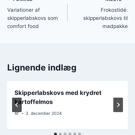
Indlægsnavigation
Variationer af
Frokostidé:
skipperlabskovs som
skipperlabskovs til
comfort food
madpakke
Lignende indlæg
Skipperlabskovs med krydret
kartoffelmos
Af
3. december 2024