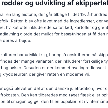
 rødder og udvikling af skipperl
ar en lang historie, der går tilbage til det 19. århundre
folk. Retten blev ofte lavet med de ingredienser, der va
, hvilket ofte inkluderede saltet kød, kartofler og grø
 madlavning gjorde det muligt for besætningen at få den
re deres arbejde.
kulturen har udviklet sig, har også opskrifterne på skip
 findes der mange varianter, der inkluderer forskellige 
d og pølser. Desuden er der kommet nye ingredienser ti
g krydderurter, der giver retten en moderne vri.
r også blevet en del af den danske juletradition, hvor 
efrokosten. Den kan tilberedes med røget flæsk eller pøls
on til smagen og gør den til en populær ret i vintermån