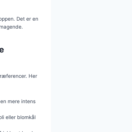
oppen. Det er en
lsmagende.
ge
præferencer. Her
r en mere intens
li eller blomkål