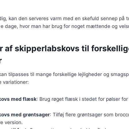
rdig, kan den serveres varm med en skefuld sennep på t
kolde dage, hvor man har brug for noget mættende og ve
r af skipperlabskovs til forskelli
r
an tilpasses til mange forskellige lejligheder og smags
 variationer:
kovs med flæsk
: Brug røget flæsk i stedet for pølser fo
kovs med grøntsager
: Tilføj flere grøntsager som brocco
e version.