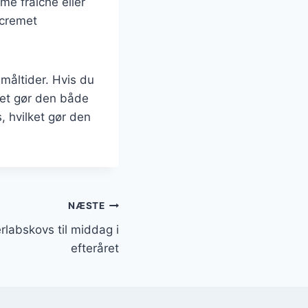
me fraiche eller
 cremet
 måltider. Hvis du
lket gør den både
s, hvilket gør den
NÆSTE
labskovs til middag i
efteråret