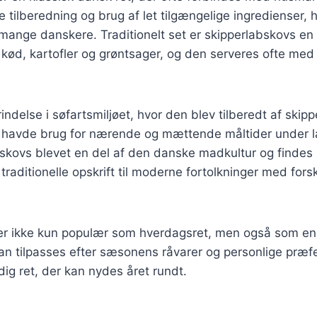
e tilberedning og brug af let tilgængelige ingredienser, hv
 mange danskere. Traditionelt set er skipperlabskovs en
 kød, kartofler og grøntsager, og den serveres ofte me
indelse i søfartsmiljøet, hvor den blev tilberedt af skip
 havde brug for nærende og mættende måltider under lan
bskovs blevet en del af den danske madkultur og findes
 traditionelle opskrift til moderne fortolkninger med forsk
er ikke kun populær som hverdagsret, men også som en d
kan tilpasses efter sæsonens råvarer og personlige præfe
idig ret, der kan nydes året rundt.