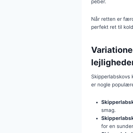
peber.
Når retten er fæ
perfekt ret til 
Variatione
lejlighede
Skipperlabskovs k
er nogle populære
Skipperlabs
smag.
Skipperlabs
for en sunder