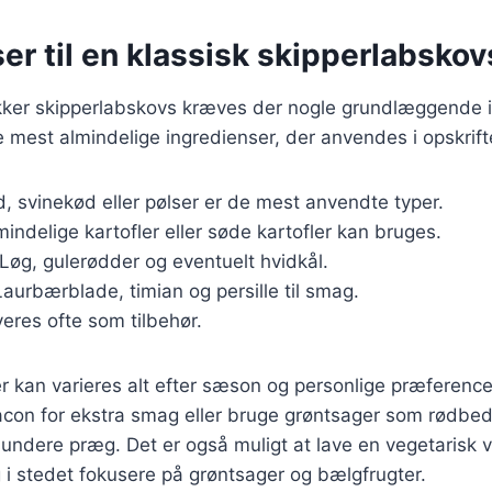
er til en klassisk skipperlabskov
ækker skipperlabskovs kræves der nogle grundlæggende i
de mest almindelige ingredienser, der anvendes i opskrift
, svinekød eller pølser er de mest anvendte typer.
mindelige kartofler eller søde kartofler kan bruges.
 Løg, gulerødder og eventuelt hvidkål.
Laurbærblade, timian og persille til smag.
veres ofte som tilbehør.
r kan varieres alt efter sæson og personlige præferenc
bacon for ekstra smag eller bruge grøntsager som rødbe
 sundere præg. Det er også muligt at lave en vegetarisk 
i stedet fokusere på grøntsager og bælgfrugter.