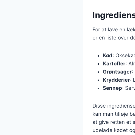
Ingrediens
For at lave en l
er en liste over 
Kød
: Oksekød
Kartofler
: Al
Grøntsager
:
Krydderier
: 
Sennep
: Ser
Disse ingrediense
kan man tilføje 
at give retten et
udelade kødet og 