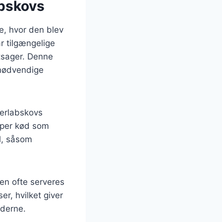
abskovs
de, hvor den blev
r tilgængelige
ntsager. Denne
 nødvendige
perlabskovs
typer kød som
l, såsom
den ofte serveres
er, hvilket giver
ederne.