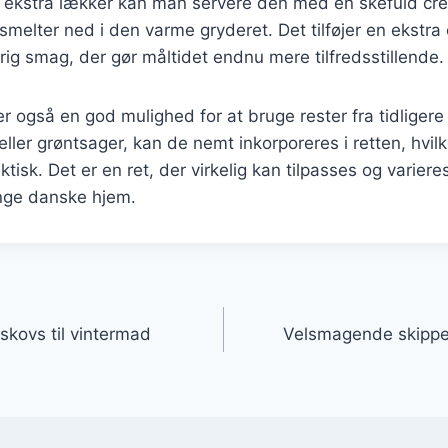
n ekstra lækker kan man servere den med en skefuld cre
 smelter ned i den varme gryderet. Det tilføjer en ekstra
rig smag, der gør måltidet endnu mere tilfredsstillende.
r også en god mulighed for at bruge rester fra tidligere
 eller grøntsager, kan de nemt inkorporeres i retten, hvi
isk. Det er en ret, der virkelig kan tilpasses og variere
mange danske hjem.
gation
bskovs til vintermad
Velsmagende skipper