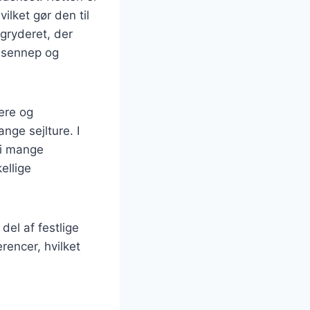
ilket gør den til
 gryderet, der
d sennep og
pere og
ge sejlture. I
 i mange
ellige
el af festlige
rencer, hvilket