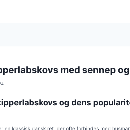
pperlabskovs med sennep og
24
ipperlabskovs og dens popularite
er en klassisk dansk ret, der ofte forbindes med husman