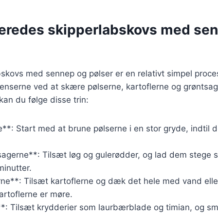
beredes skipperlabskovs med se
bskovs med sennep og pølser er en relativt simpel proces
ienserne ved at skære pølserne, kartoflerne og grøntsa
kan du følge disse trin:
e**: Start med at brune pølserne i en stor gryde, indtil 
tsagerne**: Tilsæt løg og gulerødder, og lad dem steg
minutter.
rne**: Tilsæt kartoflerne og dæk det hele med vand elle
kartoflerne er møre.
**: Tilsæt krydderier som laurbærblade og timian, og sm