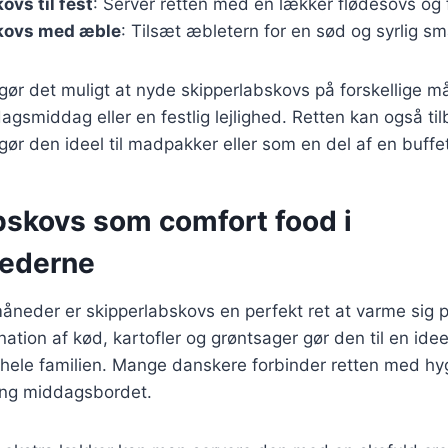
ovs til fest
: Server retten med en lækker flødesovs og 
kovs med æble
: Tilsæt æbletern for en sød og syrlig s
 gør det muligt at nyde skipperlabskovs på forskellige 
dagsmiddag eller en festlig lejlighed. Retten kan også til
 gør den ideel til madpakker eller som en del af en buffe
bskovs som comfort food i
nederne
måneder er skipperlabskovs en perfekt ret at varme sig 
ion af kød, kartofler og grøntsager gør den til en idee
 hele familien. Mange danskere forbinder retten med hy
ng middagsbordet.