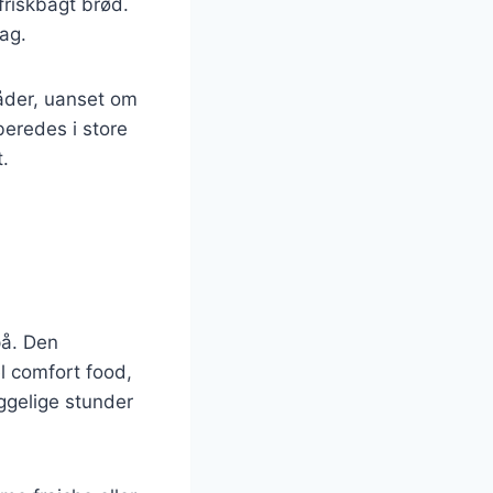
friskbagt brød.
mag.
måder, uanset om
beredes i store
t.
på. Den
l comfort food,
ggelige stunder