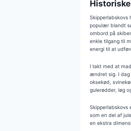
Historiske
Skipperlabskovs h
populær blandt sø
ombord på skibene
enkle tilgang til
energi til at udfø
I takt med at mad
ændret sig. I dag
oksekød, svinekø
gulerødder, løg o
Skipperlabskovs e
som en del af jul
en ekstra dimensi