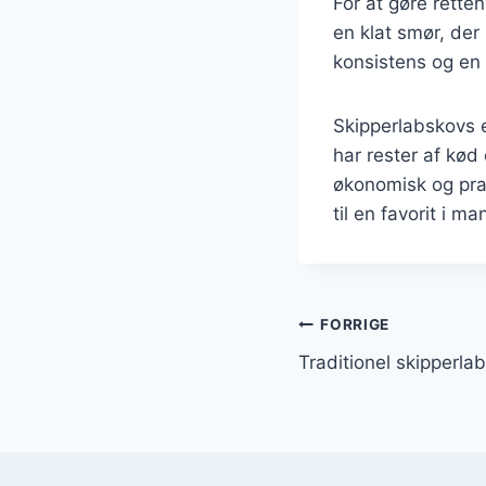
For at gøre rette
en klat smør, der
konsistens og en 
Skipperlabskovs e
har rester af kød
økonomisk og prakt
til en favorit i 
Indlægsnavi
FORRIGE
Traditionel skipperla