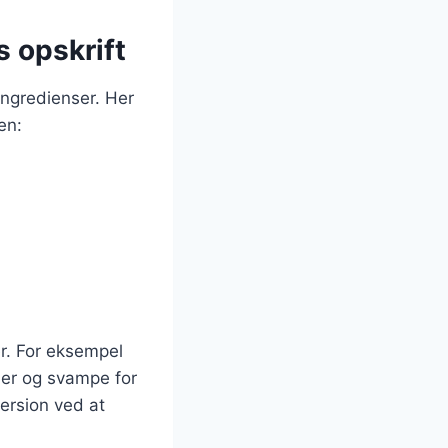
s opskrift
ngredienser. Her
en:
er. For eksempel
der og svampe for
version ved at