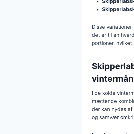
Skipperlabsk
Skipperlabs
Disse variationer
det er til en hver
portioner, hvilket
Skipperla
vintermå
I de kolde vinter
mættende kombinat
der kan nydes af
og samvær omkri