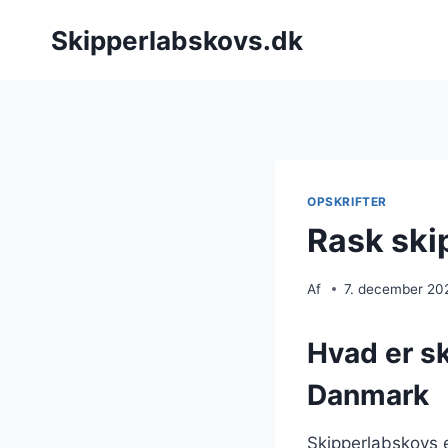
Fortsæt
Skipperlabskovs.dk
til
indhold
OPSKRIFTER
Rask ski
Af
7. december 20
Hvad er sk
Danmark
Skipperlabskovs 