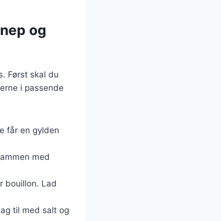
nnep og
. Først skal du
gerne i passende
de får en gylden
e sammen med
r bouillon. Lad
ag til med salt og