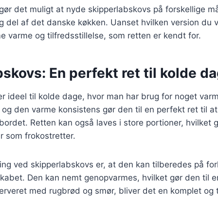
 gør det muligt at nyde skipperlabskovs på forskellige må
dig del af det danske køkken. Uanset hvilken version du v
varme og tilfredsstillelse, som retten er kendt for.
skovs: En perfekt ret til kolde d
r ideel til kolde dage, hvor man har brug for noget va
og den varme konsistens gør den til en perfekt ret til a
rdet. Retten kan også laves i store portioner, hvilket 
r som frokostretter.
ing ved skipperlabskovs er, at den kan tilberedes på fo
kabet. Den kan nemt genopvarmes, hvilket gør den til en
Serveret med rugbrød og smør, bliver det en komplet og t