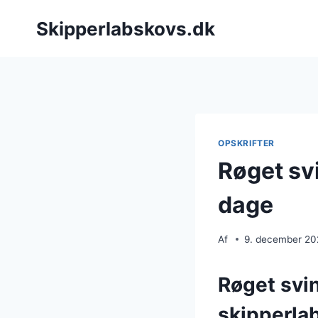
Fortsæt
Skipperlabskovs.dk
til
indhold
OPSKRIFTER
Røget svi
dage
Af
9. december 2
Røget svin
skipperla