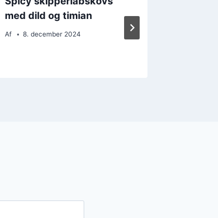
Spicy skipperlabskovs
Opskrif
med dild og timian
skippe
gulerø
Af
8. december 2024
Af
11. 