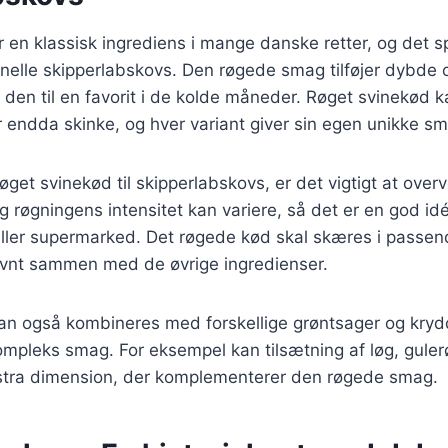
 en klassisk ingrediens i mange danske retter, og det spi
tionelle skipperlabskovs. Den røgede smag tilføjer dybde o
ør den til en favorit i de kolde måneder. Røget svinekød 
r endda skinke, og hver variant giver sin egen unikke sm
get svinekød til skipperlabskovs, er det vigtigt at overv
g røgningens intensitet kan variere, så det er en god id
 eller supermarked. Det røgede kød skal skæres i passen
ævnt sammen med de øvrige ingredienser.
an også kombineres med forskellige grøntsager og krydd
pleks smag. For eksempel kan tilsætning af løg, gulerø
kstra dimension, der komplementerer den røgede smag.