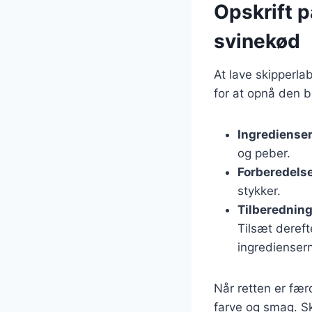
Opskrift p
svinekød
At lave skipperla
for at opnå den b
Ingrediense
og peber.
Forberedels
stykker.
Tilberednin
Tilsæt dereft
ingrediensern
Når retten er færd
farve og smag. Sk