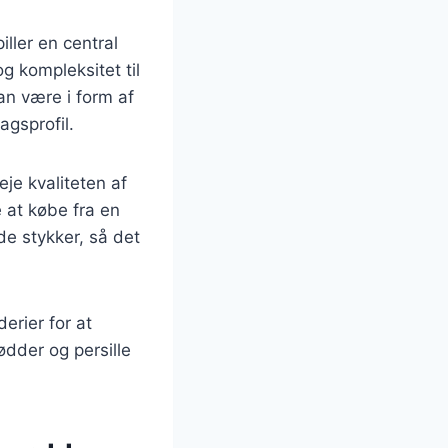
ller en central
g kompleksitet til
kan være i form af
agsprofil.
eje kvaliteten af
é at købe fra en
de stykker, så det
erier for at
dder og persille