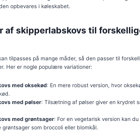
den opbevares i køleskabet.
r af skipperlabskovs til forskelli
an tilpasses på mange måder, så den passer til forskell
. Her er nogle populære variationer:
kovs med oksekød
: En mere robust version, hvor oksek
kød.
kovs med pølser
: Tilsætning af pølser giver en krydret
kovs med grøntsager
: For en vegetarisk version kan d
ere grøntsager som broccoli eller blomkål.