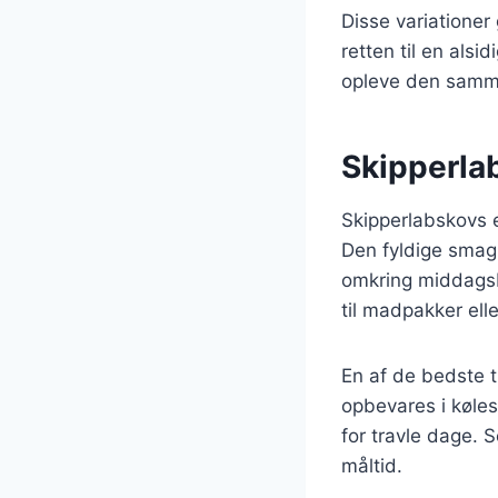
Disse variationer
retten til en alsi
opleve den samme 
Skipperlab
Skipperlabskovs e
Den fyldige smag 
omkring middagsbo
til madpakker elle
En af de bedste t
opbevares i køles
for travle dage. 
måltid.