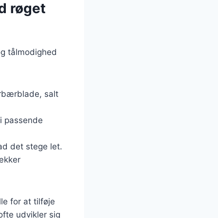
d røget
 og tålmodighed
urbærblade, salt
 i passende
ad det stege let.
dækker
 for at tilføje
te udvikler sig