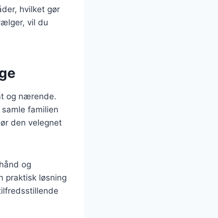
der, hvilket gør
ælger, vil du
age
rmt og nærende.
t samle familien
gør den velegnet
rhånd og
 praktisk løsning
ilfredsstillende