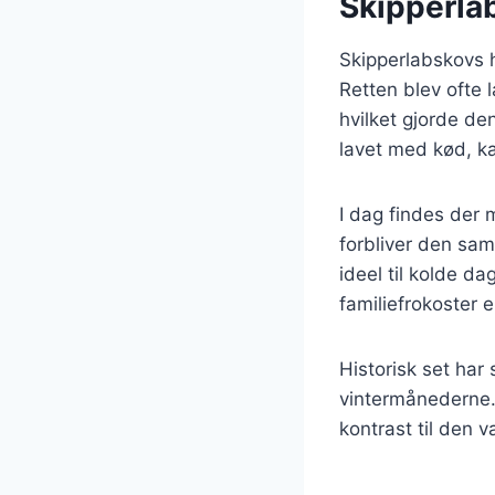
Skipperlab
Skipperlabskovs h
Retten blev ofte 
hvilket gjorde de
lavet med kød, ka
I dag findes der
forbliver den sam
ideel til kolde da
familiefrokoster 
Historisk set har
vintermånederne. 
kontrast til den v