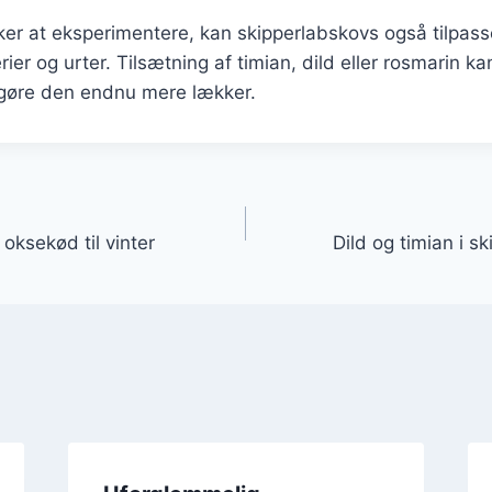
ker at eksperimentere, kan skipperlabskovs også tilpas
rier og urter. Tilsætning af timian, dild eller rosmarin ka
gøre den endnu mere lækker.
gation
oksekød til vinter
Dild og timian i s