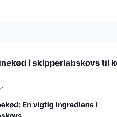
nekød i skipperlabskovs til 
024
ekød: En vigtig ingrediens i
bskovs