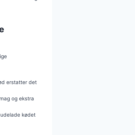
ge
ige
ød erstatter det
 smag og ekstra
u udelade kødet