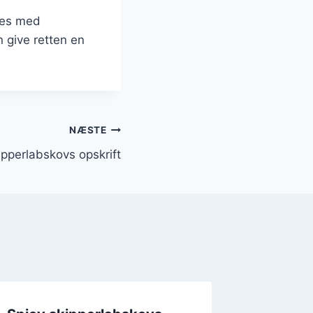
ses med
n give retten en
NÆSTE
kipperlabskovs opskrift