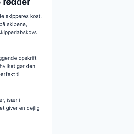
e rødder
de skipperes kost.
 på skibene,
 skipperlabskovs
ggende opskrift
hvilket gør den
erfekt til
r, især i
t giver en dejlig