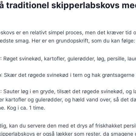
å traditionel skipperlabskovs me
bskovs er en relativt simpel proces, men det kræver tid
edste smag. Her er en grundopskrift, som du kan følge:
r
: Røget svinekød, kartofler, gulerødder, løg, persille, la
e
: Skær det røgede svinekød i tern og hak grøntsagerne
g
: Sauter løg i en gryde, tilsæt det røgede svinekød, og l
er kartofler og gulerødder, og hæld vand over, så det 
e. Kog i ca. 1 time.
ig, kan du servere den med et drys af friskhakket persille
ipperlabskovs er også lækker som rester, da smagene of