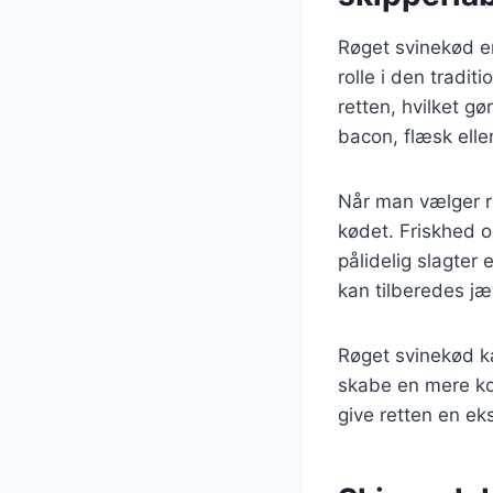
Røget svinekød er
rolle i den tradi
retten, hvilket g
bacon, flæsk elle
Når man vælger rø
kødet. Friskhed o
pålidelig slagter
kan tilberedes j
Røget svinekød k
skabe en mere kom
give retten en e