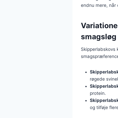
endnu mere, når 
Variatione
smagsløg
Skipperlabskovs k
smagspræferencer
Skipperlabs
røgede svine
Skipperlabs
protein.
Skipperlabs
og tilføje fl