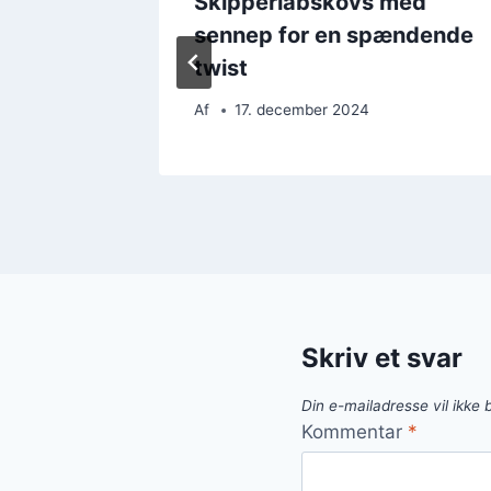
med kød
Skipperlabskovs med
sennep for en spændende
twist
Af
17. december 2024
Skriv et svar
Din e-mailadresse vil ikke b
Kommentar
*