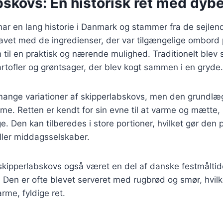
skovs: En historisk ret med dyb
ar en lang historie i Danmark og stammer fra de sejlen
lavet med de ingredienser, der var tilgængelige ombord
n til en praktisk og nærende mulighed. Traditionelt blev
rtofler og grøntsager, der blev kogt sammen i en gryde.
 mange variationer af skipperlabskovs, men den grundlæ
me. Retten er kendt for sin evne til at varme og mætte, 
ge. Den kan tilberedes i store portioner, hvilket gør den p
eller middagsselskaber.
 skipperlabskovs også været en del af danske festmåltide
Den er ofte blevet serveret med rugbrød og smør, hvilke
arme, fyldige ret.