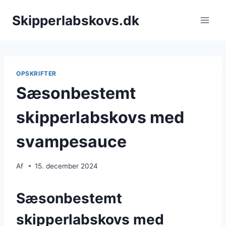
Fortsæt
Skipperlabskovs.dk
til
indhold
OPSKRIFTER
Sæsonbestemt
skipperlabskovs med
svampesauce
Af
15. december 2024
Sæsonbestemt
skipperlabskovs med