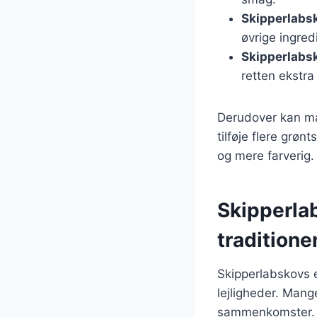
Skipperlabs
øvrige ingred
Skipperlabs
retten ekstra
Derudover kan ma
tilføje flere grøn
og mere farverig.
Skipperlab
traditione
Skipperlabskovs e
lejligheder. Mange
sammenkomster.