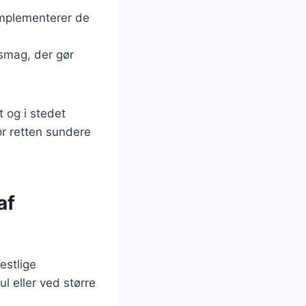
omplementerer de
smag, der gør
 og i stedet
gør retten sundere
af
estlige
ul eller ved større