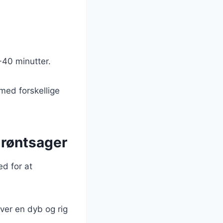
-40 minutter.
med forskellige
 grøntsager
ed for at
iver en dyb og rig