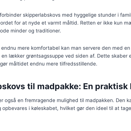
orbinder skipperlabskovs med hyggelige stunder i fami
ordet for at nyde et varmt måltid. Retten er ikke kun 
gode minder og traditioner.
en endnu mere komfortabel kan man servere den med en
r en lækker grøntsagssuppe ved siden af. Dette skaber e
gør måltidet endnu mere tilfredsstillende.
skovs til madpakke: En praktisk 
er også en fremragende mulighed til madpakken. Den ka
g opbevares i køleskabet, hvilket gør den ideel til at ta