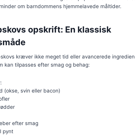
r minder om barndommens hjemmelavede måltider.
skovs opskrift: En klassisk
småde
bskovs kræver ikke meget tid eller avancerede ingredien
m kan tilpasses efter smag og behag:
r
:
 (okse, svin eller bacon)
ofler
rødder
peber efter smag
il pynt