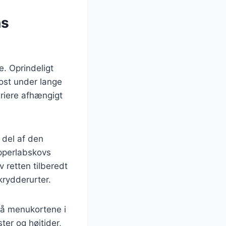
ns
e. Oprindeligt
kost under lange
riere afhængigt
 del af den
ipperlabskovs
 retten tilberedt
krydderurter.
på menukortene i
ter og højtider,