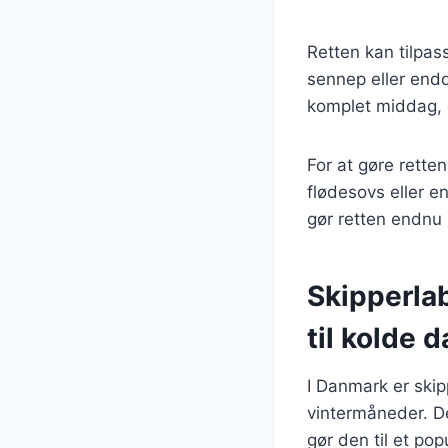
Retten kan tilpass
sennep eller end
komplet middag, de
For at gøre rette
flødesovs eller e
gør retten endnu
Skipperla
til kolde 
I Danmark er skip
vintermåneder. De
gør den til et po