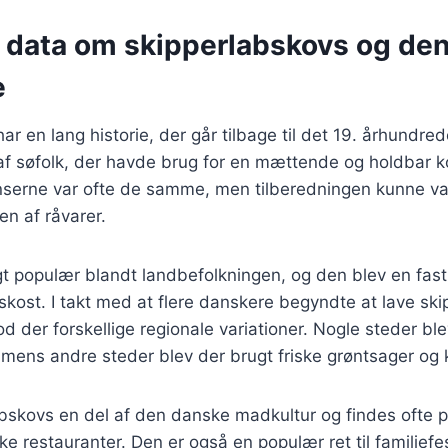
e data om skipperlabskovs og de
e
r en lang historie, der går tilbage til det 19. århundred
 af søfolk, der havde brug for en mættende og holdbar 
enserne var ofte de samme, men tilberedningen kunne va
en af råvarer.
gt populær blandt landbefolkningen, og den blev en fast
ost. I takt med at flere danskere begyndte at lave sk
 der forskellige regionale variationer. Nogle steder blev
mens andre steder blev der brugt friske grøntsager og 
abskovs en del af den danske madkultur og findes ofte 
ke restauranter. Den er også en populær ret til familiefes