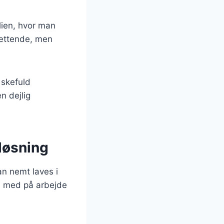
lien, hvor man
mættende, men
 skefuld
n dejlig
løsning
n nemt laves i
ge med på arbejde