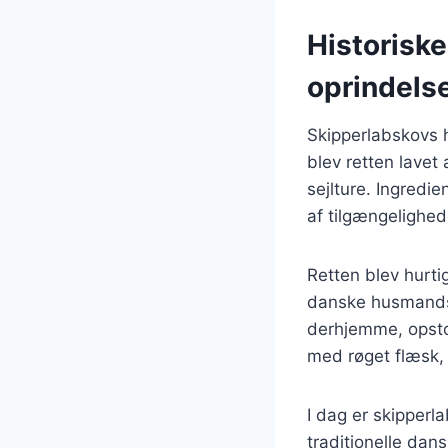
Historisk
oprindels
Skipperlabskovs ha
blev retten lavet
sejlture. Ingredi
af tilgængelighed
Retten blev hurti
danske husmandsk
derhjemme, opstod
med røget flæsk, 
I dag er skipperl
traditionelle dans