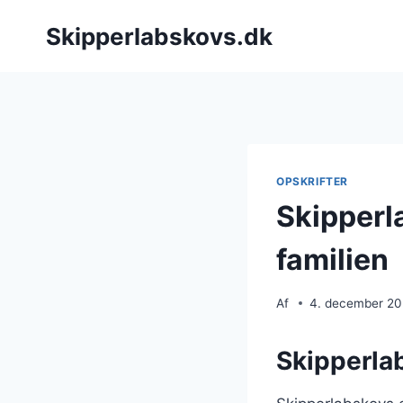
Fortsæt
Skipperlabskovs.dk
til
indhold
OPSKRIFTER
Skipperl
familien
Af
4. december 2
Skipperlab