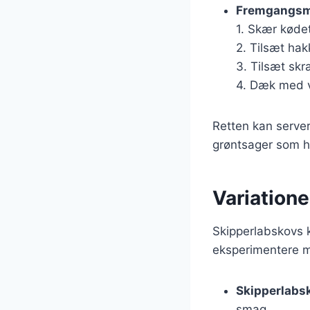
Fremgangs
1. Skær kødet
2. Tilsæt hak
3. Tilsæt skr
4. Dæk med va
Retten kan server
grøntsager som h
Variatione
Skipperlabskovs k
eksperimentere m
Skipperlabs
smag.