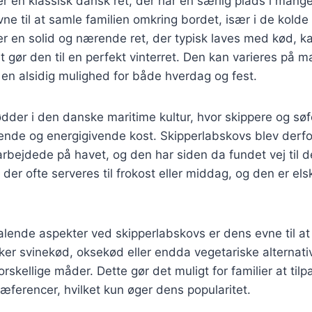
r en klassisk dansk ret, der har en særlig plads i mang
evne til at samle familien omkring bordet, især i de kold
r en solid og nærende ret, der typisk laves med kød, ka
et gør den til en perfekt vinterret. Den kan varieres på
il en alsidig mulighed for både hverdag og fest.
ødder i den danske maritime kultur, hvor skippere og sø
ende og energigivende kost. Skipperlabskovs blev derfo
rbejdede på havet, og den har siden da fundet vej til d
 der ofte serveres til frokost eller middag, og den er el
talende aspekter ved skipperlabskovs er dens evne til at
r svinekød, oksekød eller endda vegetariske alternativ
skellige måder. Dette gør det muligt for familier at tilp
ferencer, hvilket kun øger dens popularitet.