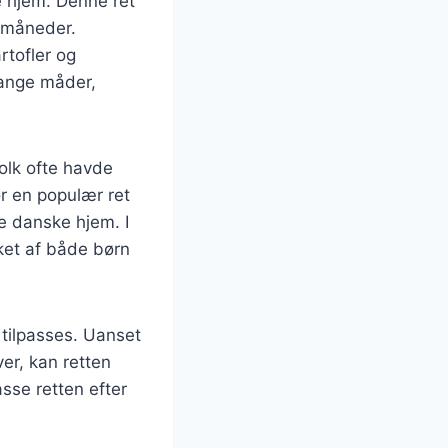
e hjem. Denne ret
e måneder.
rtofler og
 mange måder,
folk ofte havde
r en populær ret
e danske hjem. I
sket af både børn
 tilpasses. Uanset
er, kan retten
asse retten efter