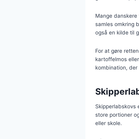
Mange danskere f
samles omkring b
også en kilde til 
For at gøre rett
kartoffelmos elle
kombination, der 
Skipperlab
Skipperlabskovs 
store portioner o
eller skole.