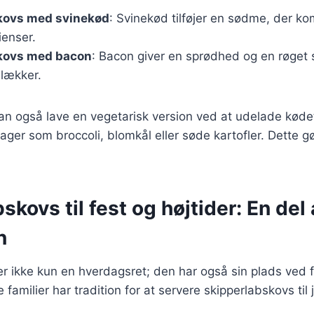
kovs med svinekød
: Svinekød tilføjer en sødme, der k
ienser.
kovs med bacon
: Bacon giver en sprødhed og en røget 
 lækker.
n også lave en vegetarisk version ved at udelade kødet
tsager som broccoli, blomkål eller søde kartofler. Dette 
skovs til fest og højtider: En del 
n
r ikke kun en hverdagsret; den har også sin plads ved f
 familier har tradition for at servere skipperlabskovs til j