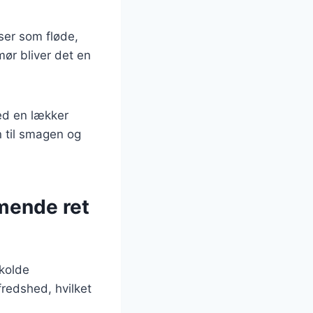
nser som fløde,
ør bliver det en
ed en lækker
n til smagen og
mende ret
 kolde
fredshed, hvilket