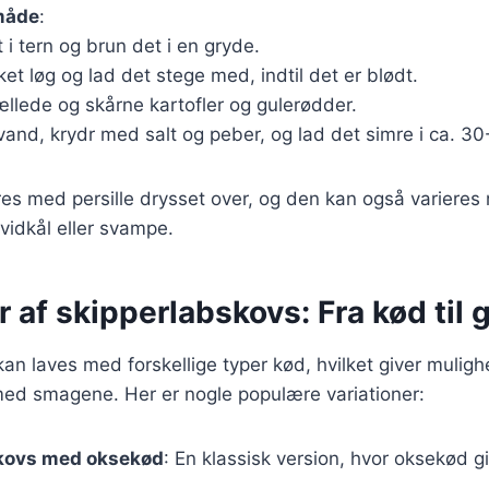
måde
:
 i tern og brun det i en gryde.
ket løg og lad det stege med, indtil det er blødt.
ællede og skårne kartofler og gulerødder.
nd, krydr med salt og peber, og lad det simre i ca. 30
es med persille drysset over, og den kan også varieres 
vidkål eller svampe.
r af skipperlabskovs: Fra kød til
an laves med forskellige typer kød, hvilket giver muligh
ed smagene. Her er nogle populære variationer:
kovs med oksekød
: En klassisk version, hvor oksekød g