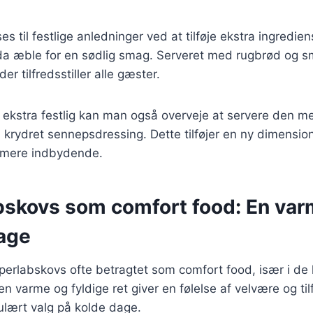
es til festlige anledninger ved at tilføje ekstra ingredie
da æble for en sødlig smag. Serveret med rugbrød og sm
r tilfredsstiller alle gæster.
n ekstra festlig kan man også overveje at servere den m
n krydret sennepsdressing. Dette tilføjer en ny dimensio
 mere indbydende.
bskovs som comfort food: En var
dage
perlabskovs ofte betragtet som comfort food, især i de
n varme og fyldige ret giver en følelse af velvære og til
pulært valg på kolde dage.