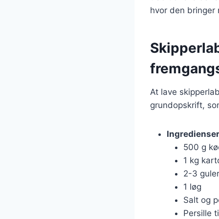
hvor den bringe
Skipperlab
fremgang
At lave skipperla
grundopskrift, so
Ingrediense
500 g kød
1 kg kart
2-3 gule
1 løg
Salt og 
Persille t