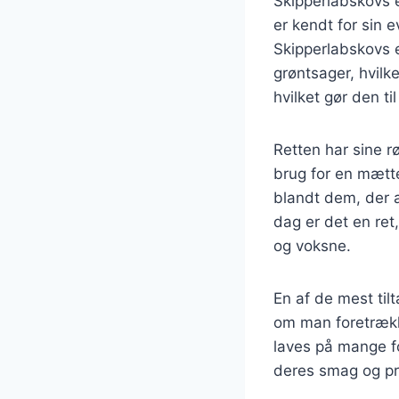
Skipperlabskovs e
er kendt for sin 
Skipperlabskovs e
grøntsager, hvilk
hvilket gør den t
Retten har sine r
brug for en mætt
blandt dem, der a
dag er det en ret,
og voksne.
En af de mest til
om man foretrække
laves på mange for
deres smag og præ