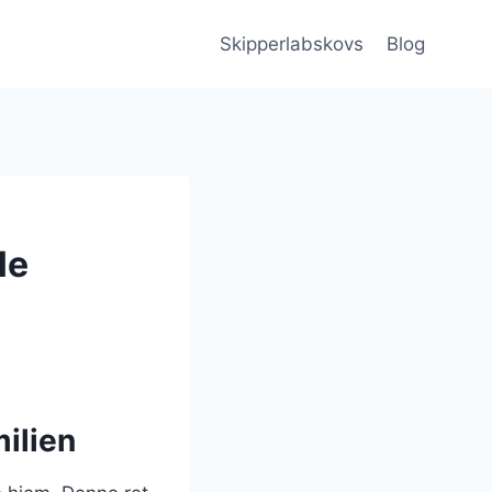
Skipperlabskovs
Blog
le
milien