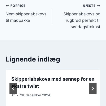
Indlægsnavigation
FORRIGE
NÆSTE
Nem skipperlabskovs
Skipperlabskovs og
til madpakke
rugbrød perfekt til
søndagsfrokost
Lignende indlæg
Skipperlabskovs med sennep for en
ekstra twist
Af
26. december 2024