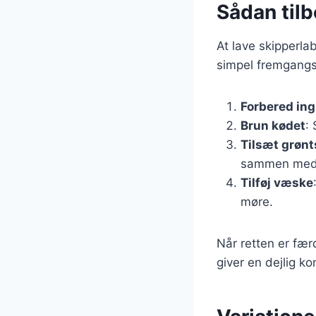
Sådan tilb
At lave skipperla
simpel fremgangsm
Forbered in
Brun kødet
:
Tilsæt grøn
sammen med
Tilføj væske
møre.
Når retten er fær
giver en dejlig k