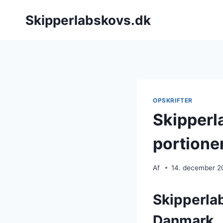
Fortsæt
Skipperlabskovs.dk
til
indhold
OPSKRIFTER
Skipperl
portione
Af
14. december 2
Skipperlab
Danmark