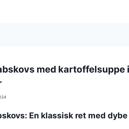
abskovs med kartoffelsuppe i
r
024
skovs: En klassisk ret med dybe 