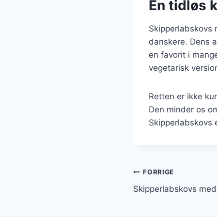
En tidløs k
Skipperlabskovs m
danskere. Dens al
en favorit i man
vegetarisk version
Retten er ikke ku
Den minder os om
Skipperlabskovs 
Indlægsnavi
FORRIGE
Skipperlabskovs med p