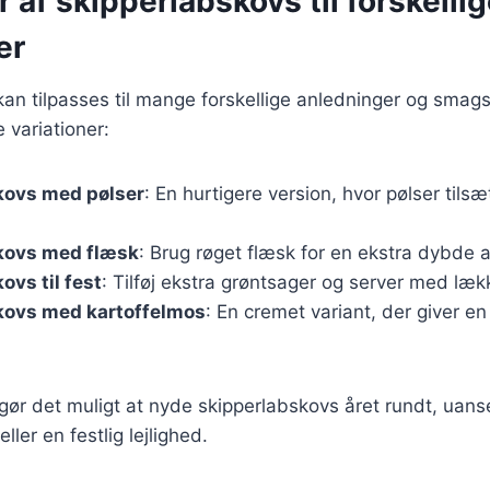
r af skipperlabskovs til forskelli
er
an tilpasses til mange forskellige anledninger og smag
 variationer:
kovs med pølser
: En hurtigere version, hvor pølser tilsæ
kovs med flæsk
: Brug røget flæsk for en ekstra dybde 
ovs til fest
: Tilføj ekstra grøntsager og server med læk
kovs med kartoffelmos
: En cremet variant, der giver e
 gør det muligt at nyde skipperlabskovs året rundt, uanse
ler en festlig lejlighed.