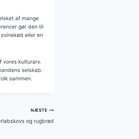
 elsket af mange
rencer gør den til
svinekød eller en
 vores kulturarv.
inandens selskab.
 folk sammen.
NÆSTE
erlabskovs og rugbrød