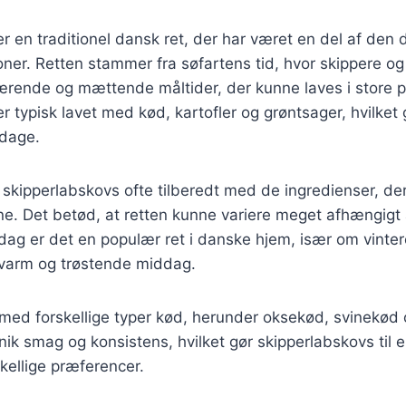
r en traditionel dansk ret, der har været en del af den
ner. Retten stammer fra søfartens tid, hvor skippere o
ærende og mættende måltider, der kunne laves i store p
r typisk lavet med kød, kartofler og grøntsager, hvilket g
 dage.
v skipperlabskovs ofte tilberedt med de ingredienser, der
e. Det betød, at retten kunne variere meget afhængigt
 dag er det en populær ret i danske hjem, især om vinte
varm og trøstende middag.
 med forskellige typer kød, herunder oksekød, svinekød
nik smag og konsistens, hvilket gør skipperlabskovs til en
skellige præferencer.