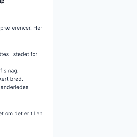
ge
spræferencer. Her
ttes i stedet for
af smag.
kert brød.
n anderledes
t om det er til en