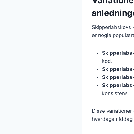
Variatione
anledning
Skipperlabskovs k
er nogle populære
Skipperlabs
kød.
Skipperlabs
Skipperlabsk
Skipperlabs
konsistens.
Disse variationer
hverdagsmiddag el