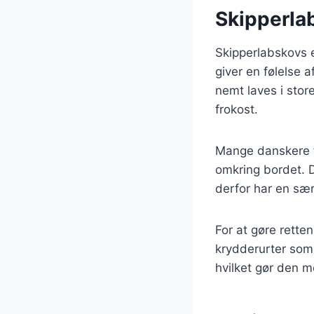
Skipperla
Skipperlabskovs e
giver en følelse 
nemt laves i store
frokost.
Mange danskere f
omkring bordet. 
derfor har en sær
For at gøre rett
krydderurter som p
hvilket gør den me