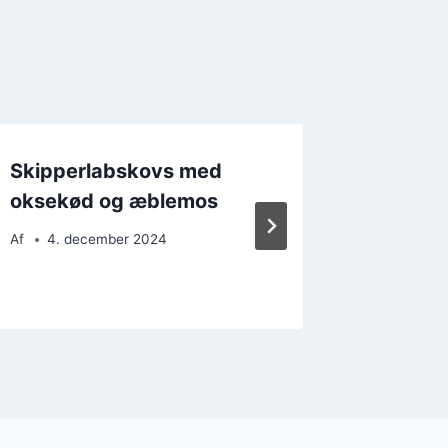
Skipperlabskovs med
Hjemme
oksekød og æblemos
skippe
kartof
Af
4. december 2024
Af
15. 