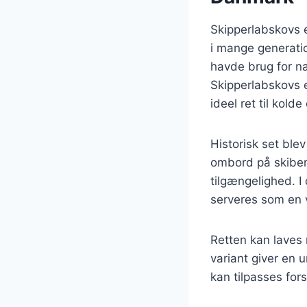
Skipperlabskovs e
i mange generatio
havde brug for n
Skipperlabskovs e
ideel ret til kolde
Historisk set ble
ombord på skiben
tilgængelighed. I
serveres som en 
Retten kan laves
variant giver en u
kan tilpasses for