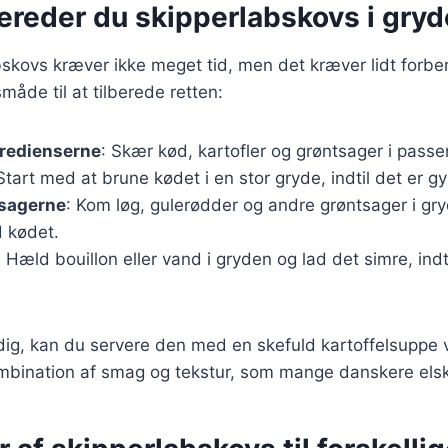
ereder du skipperlabskovs i gryd
bskovs kræver ikke meget tid, men det kræver lidt forbe
åde til at tilberede retten:
gredienserne
: Skær kød, kartofler og grøntsager i passe
 Start med at brune kødet i en stor gryde, indtil det er gy
tsagerne
: Kom løg, gulerødder og andre grøntsager i gr
 kødet.
: Hæld bouillon eller vand i gryden og lad det simre, indt
dig, kan du servere den med en skefuld kartoffelsuppe 
ombination af smag og tekstur, som mange danskere elsk