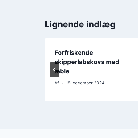
Lignende indlæg
med
Forfriskende
skipperlabskovs med
æble
Af
18. december 2024