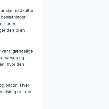
 danske madkultur
g besætninger
ortioner.
ør den til en
 var tilgængelige
 af sæson og
ren, hvor den
 og bacon. Hver
 alsidig ret, der