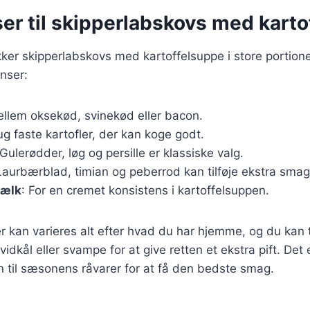
er til skipperlabskovs med kart
kker skipperlabskovs med kartoffelsuppe i store portione
nser:
ellem oksekød, svinekød eller bacon.
ug faste kartofler, der kan koge godt.
 Gulerødder, løg og persille er klassiske valg.
Laurbærblad, timian og peberrod kan tilføje ekstra smag
mælk
: For en cremet konsistens i kartoffelsuppen.
r kan varieres alt efter hvad du har hjemme, og du kan t
dkål eller svampe for at give retten et ekstra pift. Det 
en til sæsonens råvarer for at få den bedste smag.