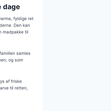
e dage
arme, fyldige ret
ederne. Den kan
om madpakke til
familien samles
mmen, og som
s af friske
rve til retten,