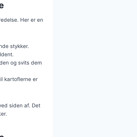
e
redelse. Her er en
nde stykker.
ldent.
yden og svits dem
il kartoflerne er
ved siden af. Det
er.