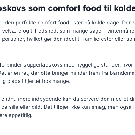
bskovs som comfort food til kold
r den perfekte comfort food, især på kolde dage. Den v
af velvære og tilfredshed, som mange søger i vintermån
 portioner, hvilket gør den ideel til familiefester eller s
orbinder skipperlabskovs med hyggelige stunder, hvor 
Det er en ret, der ofte bringer minder frem fra barndo
lig plads i hjertet hos mange.
en endnu mere indbydende kan du servere den med et dry
ersille eller dild. Det tilføjer ikke kun smag, men også fa
re appetitlig.