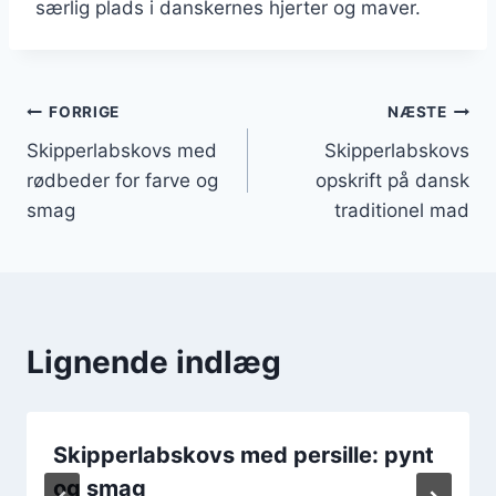
særlig plads i danskernes hjerter og maver.
Indlægsnavigation
FORRIGE
NÆSTE
Skipperlabskovs med
Skipperlabskovs
rødbeder for farve og
opskrift på dansk
smag
traditionel mad
Lignende indlæg
Skipperlabskovs med persille: pynt
og smag