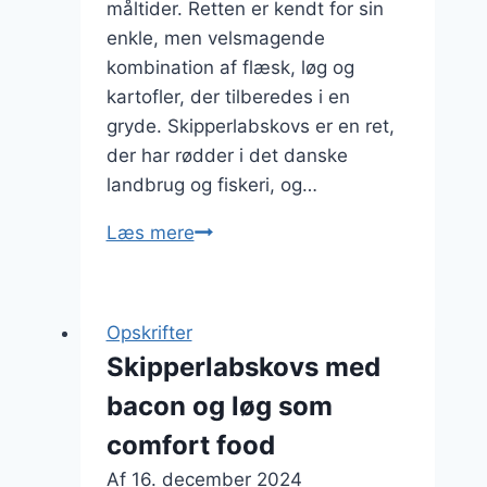
måltider. Retten er kendt for sin
enkle, men velsmagende
kombination af flæsk, løg og
kartofler, der tilberedes i en
gryde. Skipperlabskovs er en ret,
der har rødder i det danske
landbrug og fiskeri, og…
Skipperlabskovs
Læs mere
med
flæsk
og
Opskrifter
løg
Skipperlabskovs med
bacon og løg som
comfort food
Af
16. december 2024