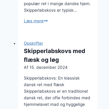
populær ret i mange danske hjem.
Skipperlabskovs er typisk…
Skipperlabskovs
Læs mere
med
kål
og
Opskrifter
medisterpølse
Skipperlabskovs med
flæsk og løg
Af
15. december 2024
Skipperlabskovs: En klassisk
dansk ret med flæsk
Skipperlabskovs er en traditionel
dansk ret, der ofte forbindes med
hjemmelavet mad og hyggelige