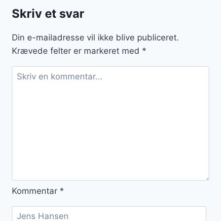
og
Skriv et svar
løg
som
Din e-mailadresse vil ikke blive publiceret.
comfort
Krævede felter er markeret med
*
food
Kommentar
*