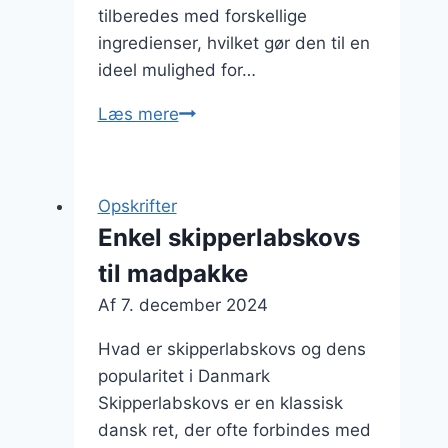
tilberedes med forskellige
ingredienser, hvilket gør den til en
ideel mulighed for…
Skipperlabskovs
Læs mere
til
madpakke
og
Opskrifter
snack
Enkel skipperlabskovs
til madpakke
Af
7. december 2024
Hvad er skipperlabskovs og dens
popularitet i Danmark
Skipperlabskovs er en klassisk
dansk ret, der ofte forbindes med