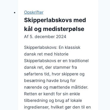
skipperlabskovs
til
Opskrifter
en
Skipperlabskovs med
travl
kål og medisterpølse
hverdagsaften
Af
5. december 2024
Skipperlabskovs: En klassisk
dansk ret med historie
Skipperlabskovs er en traditionel
dansk ret, der stammer fra
søfartens tid, hvor skippere og
besætning havde brug for
nærende og mættende måltider.
Retten er kendt for sin enkle
tilberedning og brug af lokale
ingredienser, hvilket gør den til en