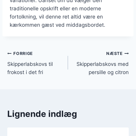
variationer. Uanset om du vælger den
traditionelle opskrift eller en moderne
fortolkning, vil denne ret altid være en
kærkommen gæst ved middagsbordet.
Indlægsnavigation
FORRIGE
NÆSTE
Skipperlabskovs til
Skipperlabskovs med
frokost i det fri
persille og citron
Lignende indlæg