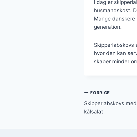
I dag er skipperl
husmandskost. Den
Mange danskere ha
generation.
Skipperlabskovs e
hvor den kan serv
skaber minder om
Indlægsnavi
FORRIGE
Skipperlabskovs med
kålsalat