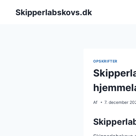
Fortsæt
Skipperlabskovs.dk
til
indhold
OPSKRIFTER
Skipperl
hjemmela
Af
7. december 20
Skipperlab