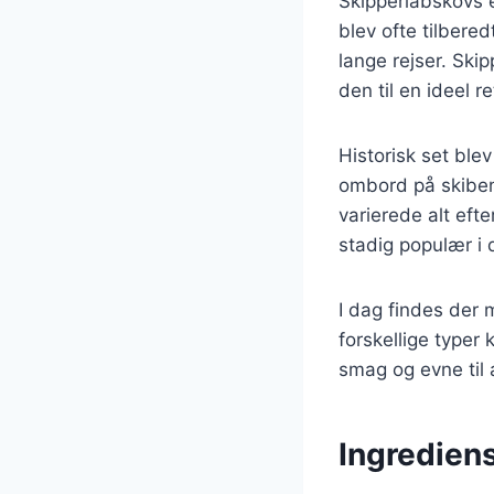
Skipperlabskovs e
blev ofte tilbere
lange rejser. Ski
den til en ideel re
Historisk set ble
ombord på skiben
varierede alt eft
stadig populær i 
I dag findes der 
forskellige typer
smag og evne til
Ingredien