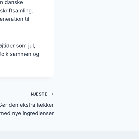
den danske
skriftsamling.
neration til
tider som jul,
r folk sammen og
NÆSTE
 Gør den ekstra lækker
med nye ingredienser