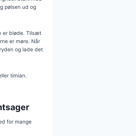
ag pølsen ud og
 er bløde. Tilsæt
erne er møre. Når
gryden og lade det
ller timian.
ntsager
hed for mange