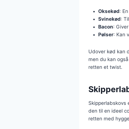
Oksekød
: En
Svinekød
: T
Bacon
: Give
Pølser
: Kan 
Udover kød kan du
men du kan også t
retten et twist.
Skipperla
Skipperlabskovs e
den til en ideel 
retten med hygge