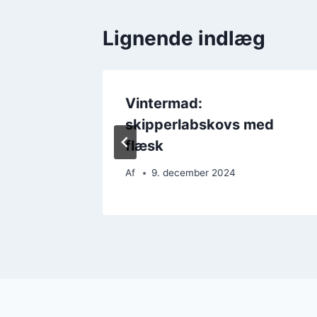
Lignende indlæg
med
Vintermad:
e
skipperlabskovs med
flæsk
Af
9. december 2024