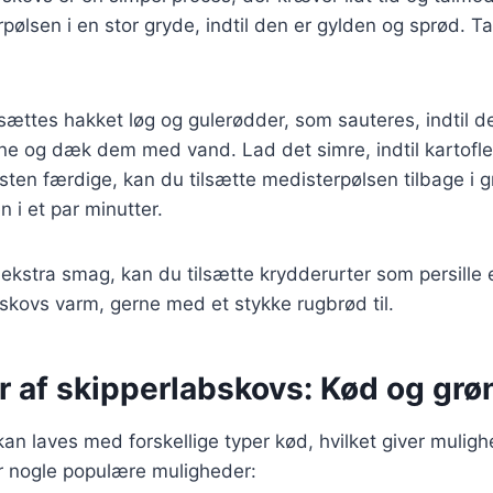
pølsen i en stor gryde, indtil den er gylden og sprød. T
sættes hakket løg og gulerødder, som sauteres, indtil de
rne og dæk dem med vand. Lad det simre, indtil kartofl
sten færdige, kan du tilsætte medisterpølsen tilbage i 
i et par minutter.
 ekstra smag, kan du tilsætte krydderurter som persille e
skovs varm, gerne med et stykke rugbrød til.
r af skipperlabskovs: Kød og grø
an laves med forskellige typer kød, hvilket giver mulig
er nogle populære muligheder: