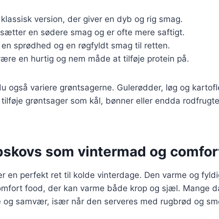
 klassisk version, der giver en dyb og rig smag.
ilsætter en sødere smag og er ofte mere saftigt.
r en sprødhed og en røgfyldt smag til retten.
være en hurtig og nem måde at tilføje protein på.
 også variere grøntsagerne. Gulerødder, løg og kartofle
ilføje grøntsager som kål, bønner eller endda rodfrugter
bskovs som vintermad og comfor
r en perfekt ret til kolde vinterdage. Den varme og fyld
comfort food, der kan varme både krop og sjæl. Mange d
 og samvær, især når den serveres med rugbrød og sm