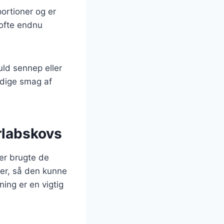
portioner og er
ofte endnu
uld sennep eller
yldige smag af
erlabskovs
der brugte de
yder, så den kunne
ing er en vigtig