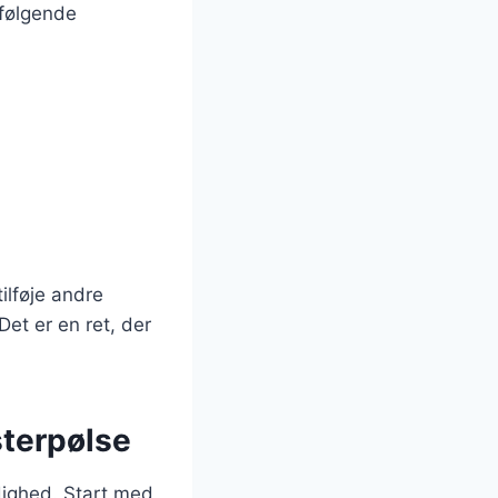
 følgende
ilføje andre
et er en ret, der
sterpølse
odighed. Start med