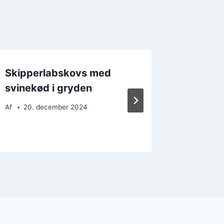
Skipperlabskovs med
Vinterv
svinekød i gryden
skipper
dage
Af
20. december 2024
Af
12. 