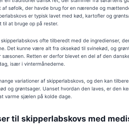
r en traditionel dansk ret, der stammer fra søfartens gu
dt af søfolk, der havde brug for en nærende og mættend
pperlabskovs er typisk lavet med kød, kartofler og grøntsa
t til at bruge op på rester.
v skipperlabskovs ofte tilberedt med de ingredienser, der
e. Det kunne være alt fra oksekød til svinekød, og grø
er sæsonen. Retten er derfor blevet en del af den dansk
dag, især i vintermånederne.
mange variationer af skipperlabskovs, og den kan tilbe
 kød og grøntsager. Uanset hvordan den laves, er den ken
 at varme sjælen på kolde dage.
ser til skipperlabskovs med medi