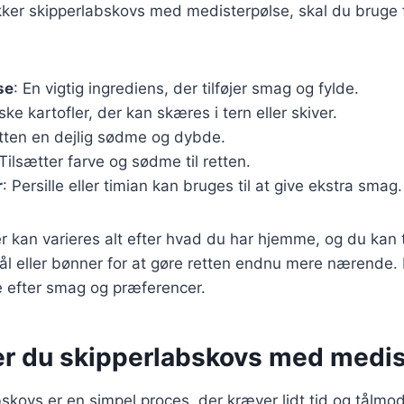
ækker skipperlabskovs med medisterpølse, skal du bruge
se
: En vigtig ingrediens, der tilføjer smag og fylde.
iske kartofler, der kan skæres i tern eller skiver.
etten en dejlig sødme og dybde.
 Tilsætter farve og sødme til retten.
r
: Persille eller timian kan bruges til at give ekstra smag.
r kan varieres alt efter hvad du har hjemme, og du kan t
l eller bønner for at gøre retten endnu mere nærende. D
e efter smag og præferencer.
er du skipperlabskovs med medi
bskovs er en simpel proces, der kræver lidt tid og tålm