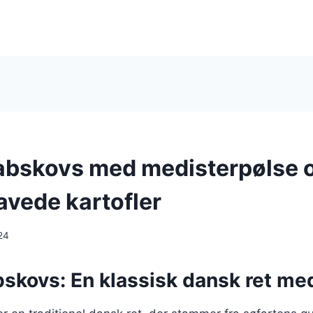
abskovs med medisterpølse 
vede kartofler
24
skovs: En klassisk dansk ret med