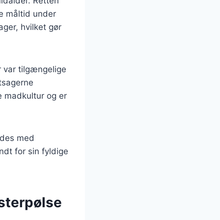
ldalder. Retten
e måltid under
ger, hvilket gør
 var tilgængelige
ntsagerne
e madkultur og er
redes med
dt for sin fyldige
sterpølse