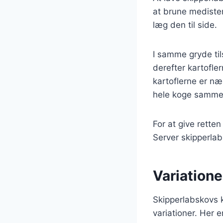
at brune medister
læg den til side.
I samme gryde til
derefter kartofle
kartoflerne er næ
hele koge sammen 
For at give retten
Server skipperlab
Variatione
Skipperlabskovs k
variationer. Her 