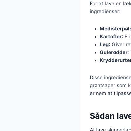
For at lave en l
ingredienser:
Medisterpøl
Kartofler
: Fr
Løg
: Giver r
Gulerødder
:
Krydderurte
Disse ingrediense
grøntsager som kå
er nem at tilpass
Sådan lav
At lave skipperla