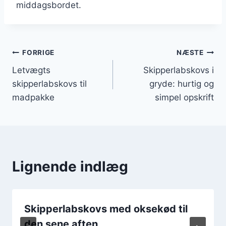
middagsbordet.
Indlægsnavigation
FORRIGE
NÆSTE
Letvægts
Skipperlabskovs i
skipperlabskovs til
gryde: hurtig og
madpakke
simpel opskrift
Lignende indlæg
Skipperlabskovs med oksekød til
den sene aften