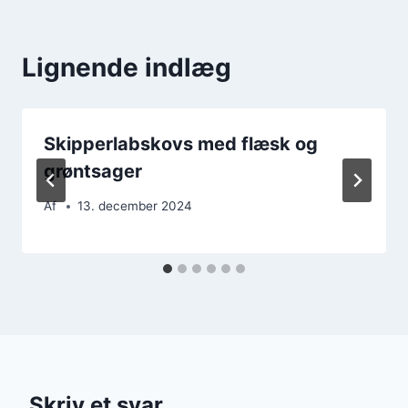
Lignende indlæg
Skipperlabskovs med flæsk og
grøntsager
Af
13. december 2024
Skriv et svar