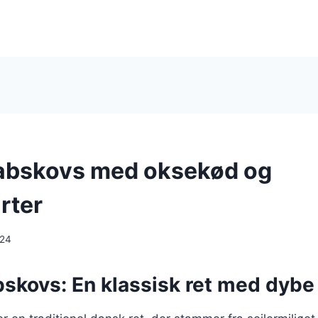
abskovs med oksekød og
rter
024
bskovs: En klassisk ret med dybe