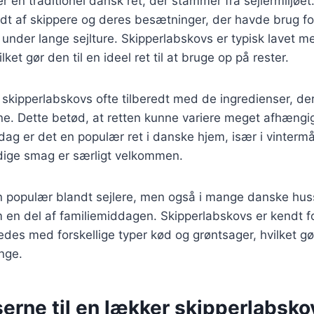
r en traditionel dansk ret, der stammer fra sejlermiljøet
redt af skippere og deres besætninger, der havde brug 
nder lange sejlture. Skipperlabskovs er typisk lavet me
lket gør den til en ideel ret til at bruge op på rester.
v skipperlabskovs ofte tilberedt med de ingredienser, der
e. Dette betød, at retten kunne variere meget afhængi
 dag er det en populær ret i danske hjem, især i vinter
dige smag er særligt velkommen.
un populær blandt sejlere, men også i mange danske hu
 en del af familiemiddagen. Skipperlabskovs er kendt fo
edes med forskellige typer kød og grøntsager, hvilket gør
nge.
erne til en lækker skipperlabsko