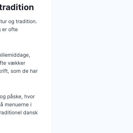
tradition
ur og tradition.
 er ofte
miliemiddage,
ofte vækker
ift, som de har
 og påske, hvor
på menuerne i
raditionel dansk