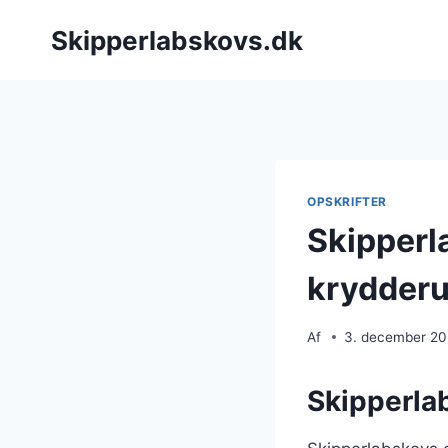
Fortsæt
Skipperlabskovs.dk
til
indhold
OPSKRIFTER
Skipperl
krydderu
Af
3. december 2
Skipperla