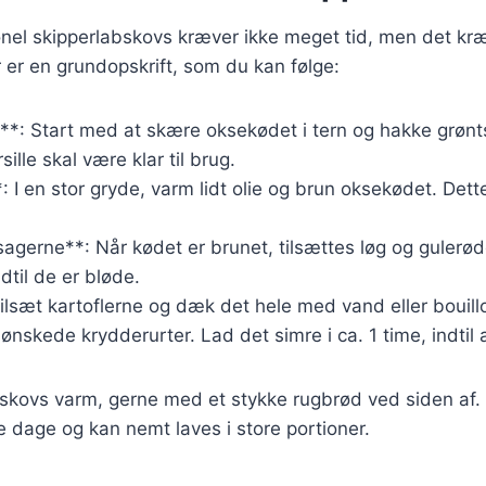
ionel skipperlabskovs kræver ikke meget tid, men det kræ
 er en grundopskrift, som du kan følge:
**: Start med at skære oksekødet i tern og hakke grønt
ille skal være klar til brug.
: I en stor gryde, varm lidt olie og brun oksekødet. Dett
sagerne**: Når kødet er brunet, tilsættes løg og gulerø
ndtil de er bløde.
ilsæt kartoflerne og dæk det hele med vand eller bouil
ønskede krydderurter. Lad det simre i ca. 1 time, indtil a
skovs varm, gerne med et stykke rugbrød ved siden af. D
de dage og kan nemt laves i store portioner.