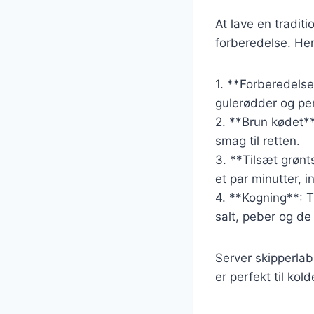
At lave en tradit
forberedelse. Her
1. **Forberedelse
gulerødder og pers
2. **Brun kødet**
smag til retten.
3. **Tilsæt grønt
et par minutter, i
4. **Kogning**: T
salt, peber og de 
Server skipperlab
er perfekt til kol