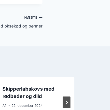
NÆSTE
ed oksekød og bønner
Skipperlabskovs med
Skippe
rødbeder og dild
klassis
Af
22. december 2024
Af
12. 