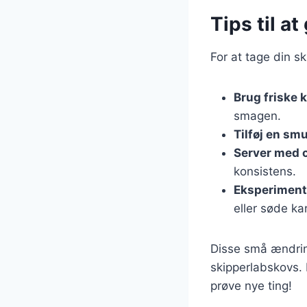
Tips til a
For at tage din s
Brug friske 
smagen.
Tilføj en sm
Server med 
konsistens.
Eksperiment
eller søde ka
Disse små ændrin
skipperlabskovs. 
prøve nye ting!