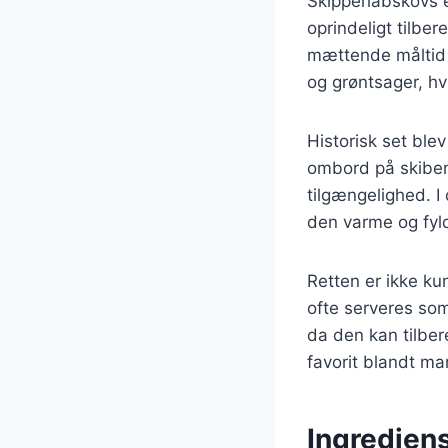
Skipperlabskovs e
oprindeligt tilbe
mættende måltid u
og grøntsager, hvi
Historisk set ble
ombord på skiben
tilgængelighed. I
den varme og fyl
Retten er ikke k
ofte serveres som
da den kan tilber
favorit blandt ma
Ingrediens