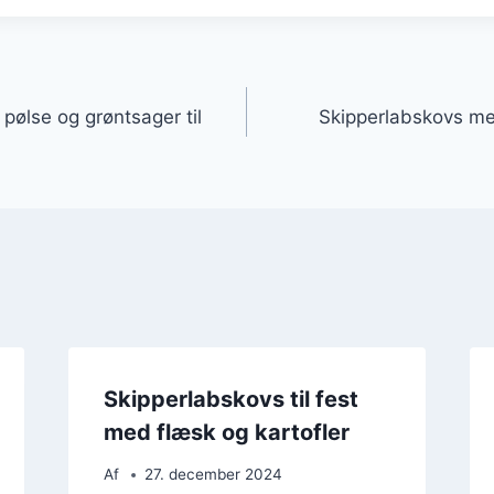
gation
pølse og grøntsager til
Skipperlabskovs m
Skipperlabskovs til fest
med flæsk og kartofler
Af
27. december 2024