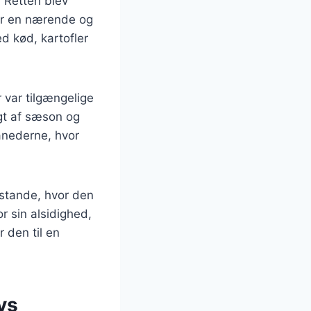
. Retten blev
for en nærende og
d kød, kartofler
 var tilgængelige
gt af sæson og
månederne, hvor
sstande, hvor den
r sin alsidighed,
 den til en
vs