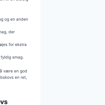
mag og en anden
smag, der
føjes for ekstra
g fyldig smag.
så være en god
abskovs en ret,
ovs