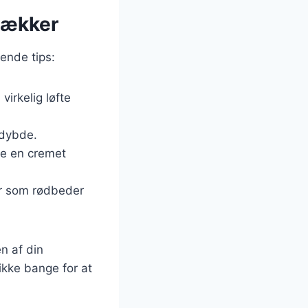
 lækker
gende tips:
virkelig løfte
 dybde.
øje en cremet
ger som rødbeder
n af din
ikke bange for at