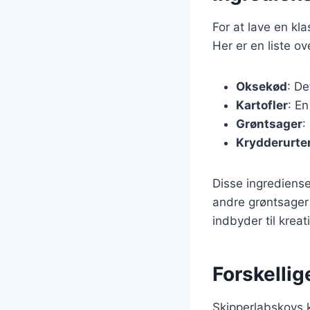
For at lave en k
Her er en liste o
Oksekød
: De
Kartofler
: En
Grøntsager
:
Krydderurte
Disse ingrediense
andre grøntsager s
indbyder til kreat
Forskellig
Skipperlabskovs k