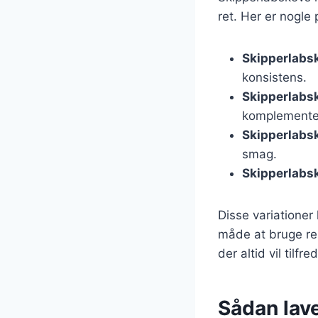
ret. Her er nogle
Skipperlabs
konsistens.
Skipperlabs
komplementer
Skipperlabs
smag.
Skipperlabs
Disse variationer
måde at bruge res
der altid vil tilfred
Sådan lave