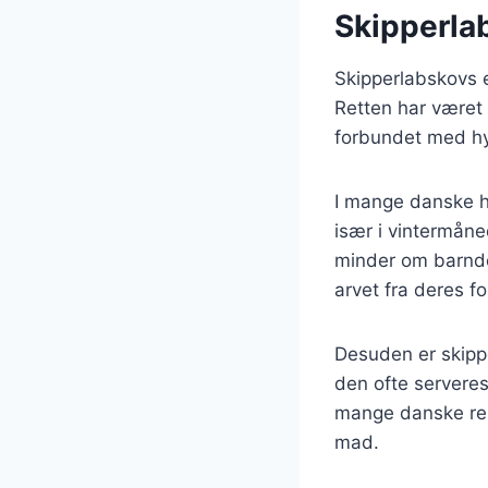
Skipperlab
Skipperlabskovs e
Retten har været 
forbundet med h
I mange danske hj
især i vintermåne
minder om barndo
arvet fra deres f
Desuden er skippe
den ofte servere
mange danske res
mad.