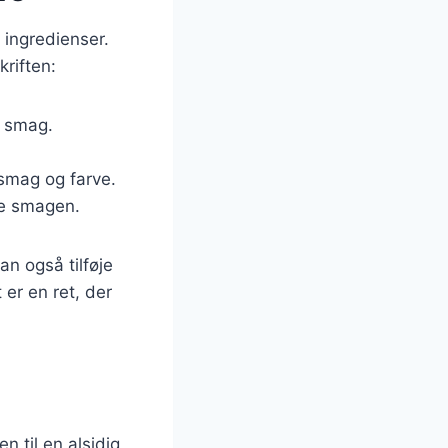
 ingredienser.
kriften:
g smag.
e smag og farve.
ke smagen.
n også tilføje
 er en ret, der
n til en alsidig