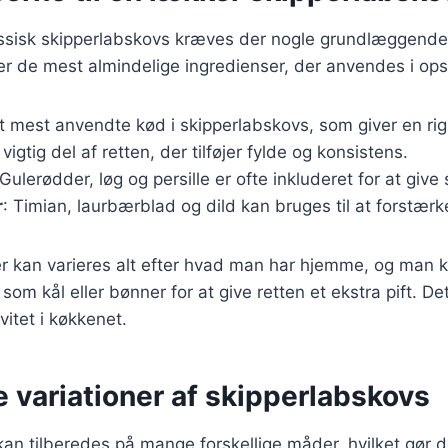
lassisk skipperlabskovs kræves der nogle grundlæggende
ver de mest almindelige ingredienser, der anvendes i ops
t mest anvendte kød i skipperlabskovs, som giver en ri
 vigtig del af retten, der tilføjer fylde og konsistens.
 Gulerødder, løg og persille er ofte inkluderet for at giv
r
: Timian, laurbærblad og dild kan bruges til at forstær
r kan varieres alt efter hvad man har hjemme, og man ka
om kål eller bønner for at give retten et ekstra pift. Det
ivitet i køkkenet.
e variationer af skipperlabskovs
an tilberedes på mange forskellige måder, hvilket gør de