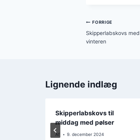
Indlægsnavi
FORRIGE
Skipperlabskovs med 
vinteren
Lignende indlæg
Skipperlabskovs til
middag med pølser
Af
9. december 2024