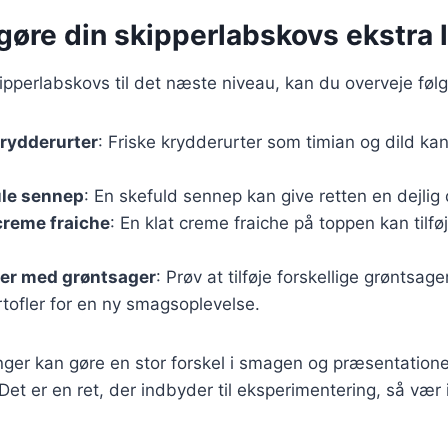
t gøre din skipperlabskovs ekstra
kipperlabskovs til det næste niveau, kan du overveje føl
krydderurter
: Friske krydderurter som timian og dild kan 
ule sennep
: En skefuld sennep kan give retten en dejlig
creme fraiche
: En klat creme fraiche på toppen kan tilf
er med grøntsager
: Prøv at tilføje forskellige grøntsa
rtofler for en ny smagsoplevelse.
ger kan gøre en stor forskel i smagen og præsentatione
Det er en ret, der indbyder til eksperimentering, så vær 