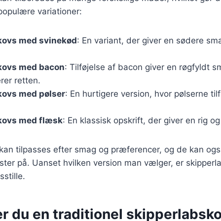
 populære variationer:
kovs med svinekød
: En variant, der giver en sødere s
kovs med bacon
: Tilføjelse af bacon giver en røgfyldt 
er retten.
kovs med pølser
: En hurtigere version, hvor pølserne til
kovs med flæsk
: En klassisk opskrift, der giver en rig o
 kan tilpasses efter smag og præferencer, og de kan og
ter på. Uanset hvilken version man vælger, er skipperl
sstille.
r du en traditionel skipperlabsk