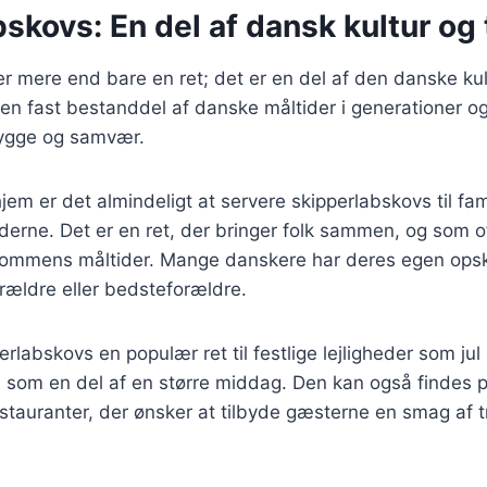
skovs: En del af dansk kultur og 
r mere end bare en ret; det er en del af den danske kult
en fast bestanddel af danske måltider i generationer og
ygge og samvær.
em er det almindeligt at servere skipperlabskovs til fa
derne. Det er en ret, der bringer folk sammen, og som 
mmens måltider. Mange danskere har deres egen opskr
orældre eller bedsteforældre.
rlabskovs en populær ret til festlige lejligheder som jul
s som en del af en større middag. Den kan også findes 
tauranter, der ønsker at tilbyde gæsterne en smag af t