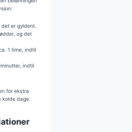
 men belønningen
rsion:
 det er gyldent.
rødder, og det
a. 1 time, indtil
minutter, indtil
en for ekstra
å kolde dage.
iationer