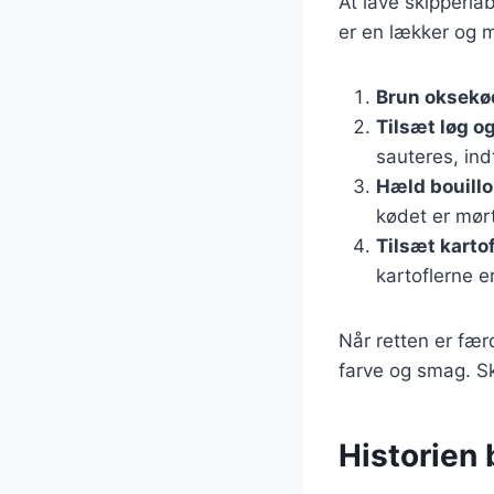
At lave skipperla
er en lækker og m
Brun oksekø
Tilsæt løg o
sauteres, ind
Hæld bouillo
kødet er mørt
Tilsæt kartof
kartoflerne e
Når retten er fær
farve og smag. Sk
Historien 