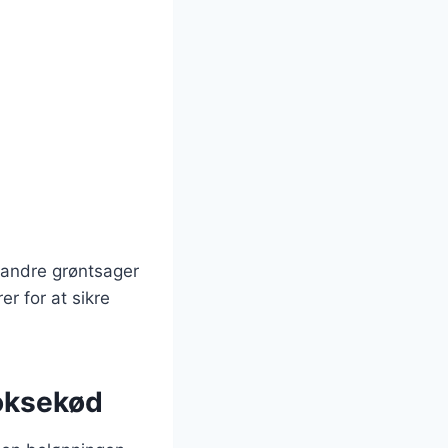
e andre grøntsager
er for at sikre
oksekød