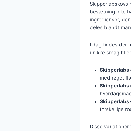
Skipperlabskovs h
besætning ofte h
ingredienser, der 
deles blandt man
I dag findes der 
unikke smag til b
Skipperlabs
med røget fl
Skipperlabs
hverdagsmad
Skipperlabs
forskellige r
Disse variationer