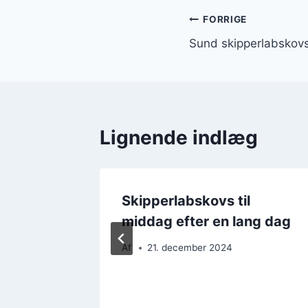
Indlægsnavi
FORRIGE
Sund skipperlabskov
Lignende indlæg
ed dild
Skipperlabskovs til
middag efter en lang dag
Af
21. december 2024