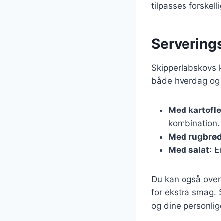
tilpasses forske
Serverings
Skipperlabskovs k
både hverdag og f
Med kartofle
kombination.
Med rugbrø
Med salat
: E
Du kan også overv
for ekstra smag. 
og dine personlig