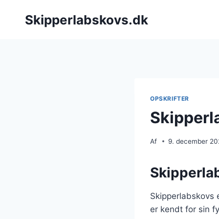
Fortsæt
Skipperlabskovs.dk
til
indhold
OPSKRIFTER
Skipperl
Af
9. december 2
Skipperlab
Skipperlabskovs e
er kendt for sin 