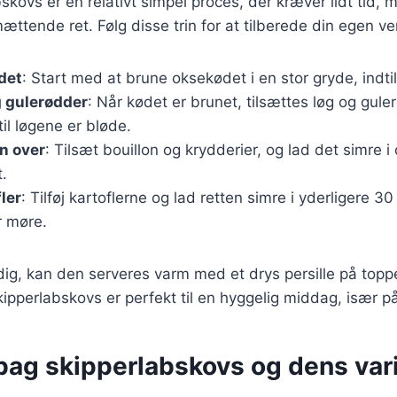
bskovs er en relativt simpel proces, der kræver lidt tid,
ættende ret. Følg disse trin for at tilberede din egen ve
det
: Start med at brune oksekødet i en stor gryde, indtil
g gulerødder
: Når kødet er brunet, tilsættes løg og gule
til løgene er bløde.
n over
: Tilsæt bouillon og krydderier, og lad det simre i c
.
ler
: Tilføj kartoflerne og lad retten simre i yderligere 30 
r møre.
dig, kan den serveres varm med et drys persille på topp
ipperlabskovs er perfekt til en hyggelig middag, især p
bag skipperlabskovs og dens var