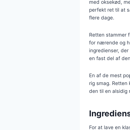
med oksekød, men
perfekt ret til at
flere dage.
Retten stammer f
for nærende og ho
ingredienser, der 
en fast del af d
En af de mest po
rig smag. Retten 
den til en alsidi
Ingrediens
For at lave en kl