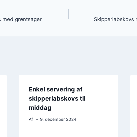
gation
s med grøntsager
Skipperlabskovs m
Enkel servering af
skipperlabskovs til
middag
Af
9. december 2024