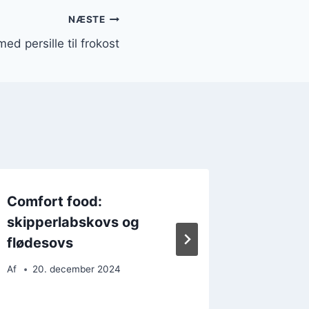
NÆSTE
ed persille til frokost
Comfort food:
Sund s
skipperlabskovs og
med sød
flødesovs
grønts
Af
20. december 2024
Af
13. 