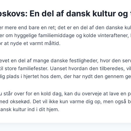
skovs: En del af dansk kultur og 
r mere end bare en ret; det er en del af den danske kult
er om hyggelige familiemiddage og kolde vinteraftener
r at nyde et varmt måltid.
levet en del af mange danske festligheder, hvor den se
til store familiefester. Uanset hvordan den tilberedes, v
lig plads i hjertet hos dem, der har nydt den gennem ge
står over for en kold dag, kan du overveje at lave en p
med oksekød. Det vil ikke kun varme dig op, men også b
nsk kultur ind i dit hjem.