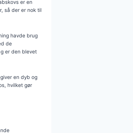
abskovs er en
, så der er nok til
tning havde brug
ed de
dag er den blevet
giver en dyb og
s, hvilket gør
ende