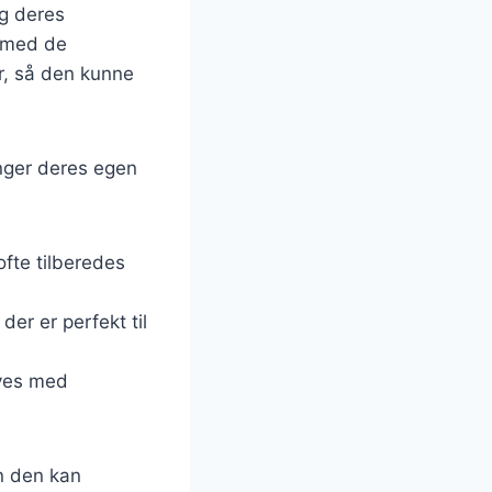
og deres
s med de
er, så den kunne
inger deres egen
ofte tilberedes
der er perfekt til
aves med
an den kan