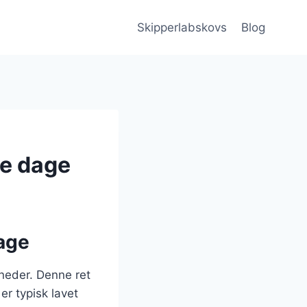
Skipperlabskovs
Blog
de dage
dage
åneder. Denne ret
er typisk lavet