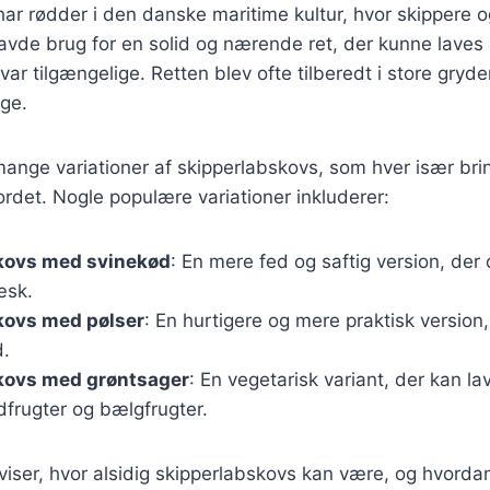
ar rødder i den danske maritime kultur, hvor skippere 
avde brug for en solid og nærende ret, der kunne lave
var tilgængelige. Retten blev ofte tilberedt i store gryd
ge.
mange variationer af skipperlabskovs, som hver især br
ordet. Nogle populære variationer inkluderer:
kovs med svinekød
: En mere fed og saftig version, der 
æsk.
kovs med pølser
: En hurtigere og mere praktisk version, 
.
kovs med grøntsager
: En vegetarisk variant, der kan l
odfrugter og bælgfrugter.
 viser, hvor alsidig skipperlabskovs kan være, og hvord