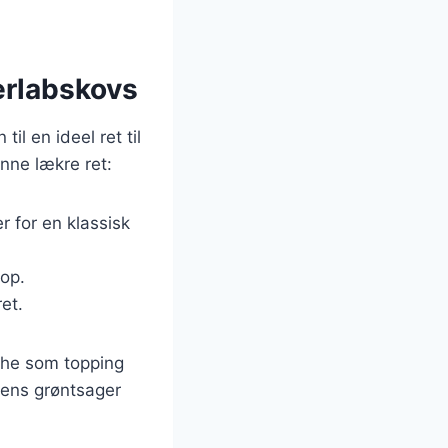
erlabskovs
l en ideel ret til
nne lækre ret:
r for en klassisk
 op.
ret.
iche som topping
nens grøntsager