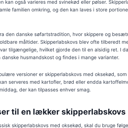
 kan også varieres med svinekød eller pølser. Skipperl
 samle familien omkring, og den kan laves i store portioner
ra den danske søfartstradition, hvor skippere og besæ
ldbare måltider. Skipperlabskovs blev ofte tilberedt m
var tilgængelige, hvilket gjorde den til en alsidig ret. I 
en danske husmandskost og findes i mange varianter.
pulære versioner er skipperlabskovs med oksekød, som 
kan serveres med kartofler, brød eller endda kartoffelmo
g middag, der kan tilpasses enhver smag.
er til en lækker skipperlabskovs
assisk skipperlabskovs med oksekød, skal du bruge følg