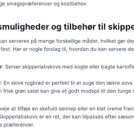
llige smagspræferencer og kostbehov.
muligheder og tilbehør til skipp
an serveres på mange forskellige måder, hvilket gør den ti
est. Her er nogle forslag til, hvordan du kan servere de
r
: Server skipperlabskovs med kogte eller bagte kartofle
d
: En skive rugbrød er perfekt til at suge den lækre sovs
n frisk grøn salat kan give et godt modspil til den tunge 
eje at tilføje en skefuld sennep eller en klat creme fra
Skipperlabskovs er en ret, der kan tilpasses efter sæso
e præferencer.