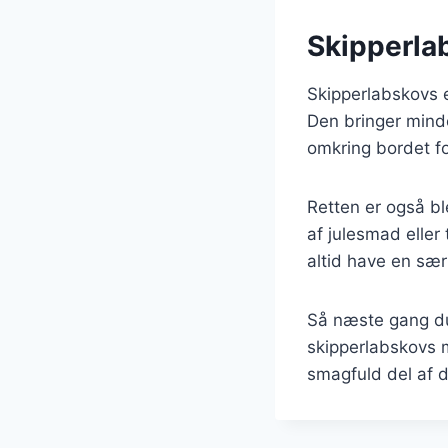
Skipperlab
Skipperlabskovs e
Den bringer mind
omkring bordet fo
Retten er også b
af julesmad eller 
altid have en sær
Så næste gang du 
skipperlabskovs 
smagfuld del af da