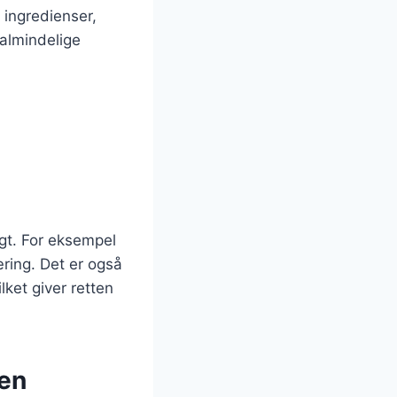
 ingredienser,
 almindelige
igt. For eksempel
æring. Det er også
lket giver retten
den