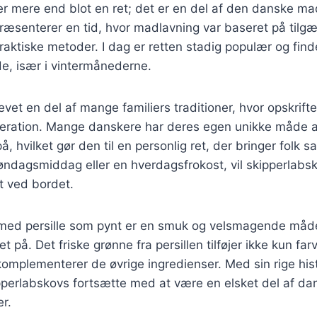
r mere end blot en ret; det er en del af den danske ma
præsenterer en tid, hvor madlavning var baseret på tilg
raktiske metoder. I dag er retten stadig populær og fi
e, især i vintermånederne.
vet en del af mange familiers traditioner, hvor opskrifter
eneration. Mange danskere har deres egen unikke måde a
å, hvilket gør den til en personlig ret, der bringer folk
søndagsmiddag eller en hverdagsfrokost, vil skipperlabs
 ved bordet.
med persille som pynt er en smuk og velsmagende måd
t på. Det friske grønne fra persillen tilføjer ikke kun f
komplementerer de øvrige ingredienser. Med sin rige his
ipperlabskovs fortsætte med at være en elsket del af da
r.