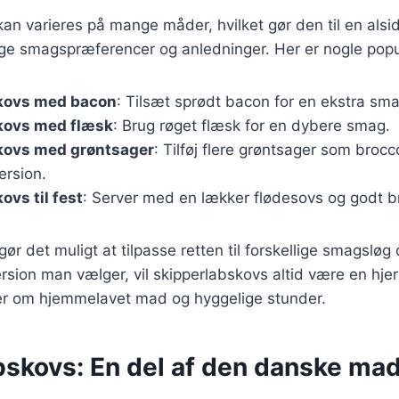
an varieres på mange måder, hvilket gør den til en alsid
lige smagspræferencer og anledninger. Her er nogle popu
kovs med bacon
: Tilsæt sprødt bacon for en ekstra sma
kovs med flæsk
: Brug røget flæsk for en dybere smag.
kovs med grøntsager
: Tilføj flere grøntsager som brocco
ersion.
ovs til fest
: Server med en lækker flødesovs og godt br
gør det muligt at tilpasse retten til forskellige smagslø
rsion man vælger, vil skipperlabskovs altid være en hje
er om hjemmelavet mad og hyggelige stunder.
bskovs: En del af den danske mad