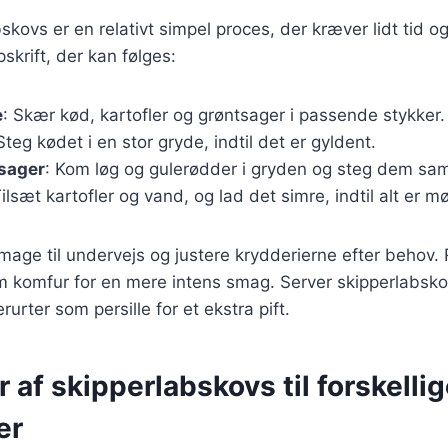
bskovs er en relativt simpel proces, der kræver lidt tid 
skrift, der kan følges:
e
: Skær kød, kartofler og grøntsager i passende stykker.
 Steg kødet i en stor gryde, indtil det er gyldent.
tsager
: Kom løg og gulerødder i gryden og steg dem s
Tilsæt kartofler og vand, og lad det simre, indtil alt er mø
 smage til undervejs og justere krydderierne efter behov.
m komfur for en mere intens smag. Server skipperlabsko
urter som persille for et ekstra pift.
r af skipperlabskovs til forskelli
er