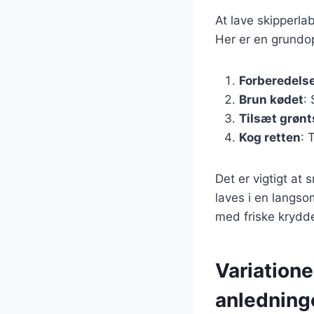
At lave skipperla
Her er en grundop
Forberedels
Brun kødet
:
Tilsæt grøn
Kog retten
: 
Det er vigtigt at
laves i en langso
med friske krydder
Variatione
anledning