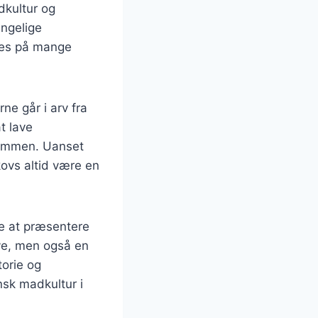
dkultur og
ængelige
ndes på mange
ne går i arv fra
t lave
 sammen. Uanset
kovs altid være en
e at præsentere
arve, men også en
torie og
nsk madkultur i