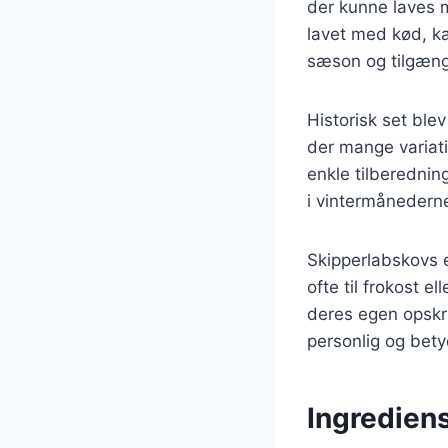
der kunne laves m
lavet med kød, ka
sæson og tilgæng
Historisk set ble
der mange variati
enkle tilberednin
i vintermånederne
Skipperlabskovs e
ofte til frokost
deres egen opskrif
personlig og betyd
Ingrediens