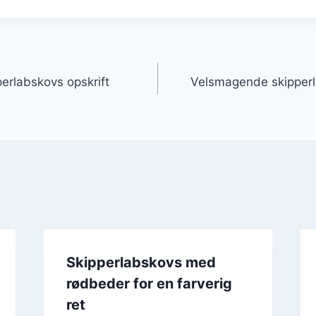
gation
erlabskovs opskrift
Velsmagende skipper
Skipperlabskovs med
rødbeder for en farverig
ret