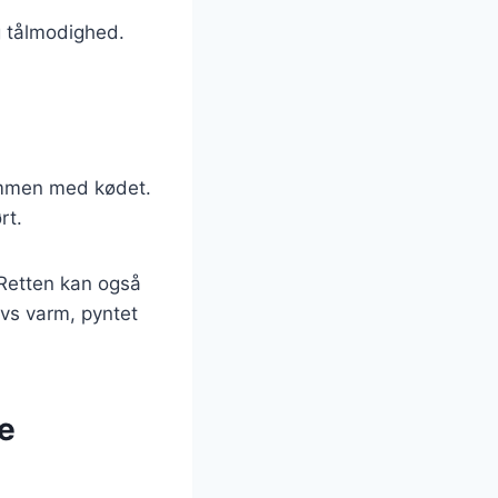
og tålmodighed.
ammen med kødet.
rt.
 Retten kan også
vs varm, pyntet
ge