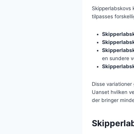
Skipperlabskovs k
tilpasses forskel
Skipperlabs
Skipperlabs
Skipperlabs
en sundere v
Skipperlabsk
Disse variationer 
Uanset hvilken ve
der bringer mind
Skipperla