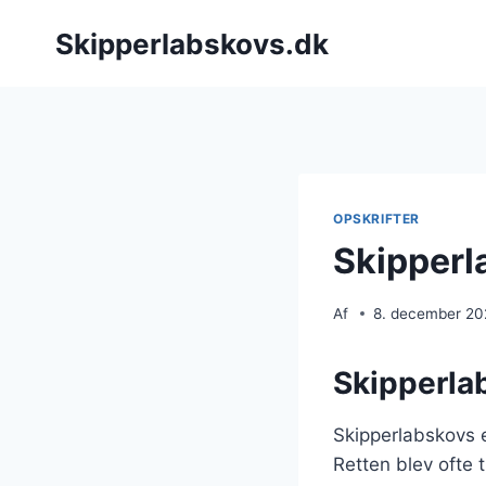
Fortsæt
Skipperlabskovs.dk
til
indhold
OPSKRIFTER
Skipperl
Af
8. december 2
Skipperlab
Skipperlabskovs er
Retten blev ofte 