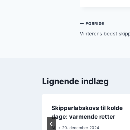
Indlægsnavi
FORRIGE
Vinterens bedst skipp
Lignende indlæg
med
Skipperlabskovs til kolde
rugt
dage: varmende retter
Af
20. december 2024