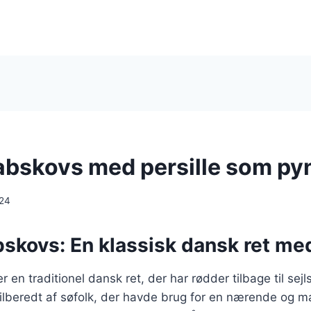
abskovs med persille som py
024
skovs: En klassisk dansk ret med
 en traditionel dansk ret, der har rødder tilbage til sejl
tilberedt af søfolk, der havde brug for en nærende og 