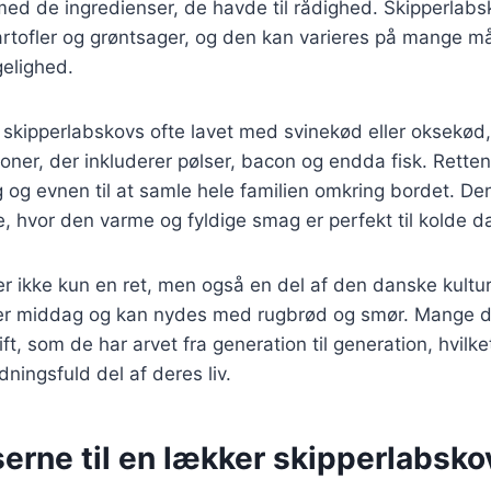
ed de ingredienser, de havde til rådighed. Skipperlabsk
rtofler og grøntsager, og den kan varieres på mange må
elighed.
v skipperlabskovs ofte lavet med svinekød eller oksekød
oner, der inkluderer pølser, bacon og endda fisk. Retten 
g og evnen til at samle hele familien omkring bordet. De
, hvor den varme og fyldige smag er perfekt til kolde d
r ikke kun en ret, men også en del af den danske kultu
 eller middag og kan nydes med rugbrød og smør. Mange 
t, som de har arvet fra generation til generation, hvilket
ningsfuld del af deres liv.
erne til en lækker skipperlabsko