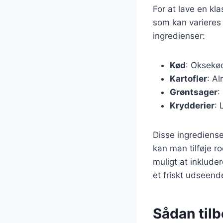
For at lave en k
som kan varieres 
ingredienser:
Kød
: Oksekød
Kartofler
: Al
Grøntsager
:
Krydderier
: 
Disse ingrediense
kan man tilføje r
muligt at inkluder
et friskt udseend
Sådan tilb