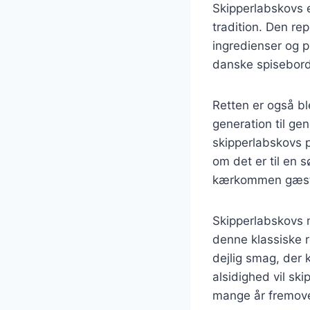
Skipperlabskovs e
tradition. Den re
ingredienser og p
danske spisebord
Retten er også ble
generation til g
skipperlabskovs p
om det er til en 
kærkommen gæst
Skipperlabskovs 
denne klassiske re
dejlig smag, der 
alsidighed vil sk
mange år fremove