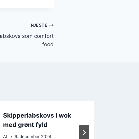
NÆSTE
labskovs som comfort
food
Skipperlabskovs i wok
Efterår
med grønt fyld
skippe
rødbed
Af
9. december 2024