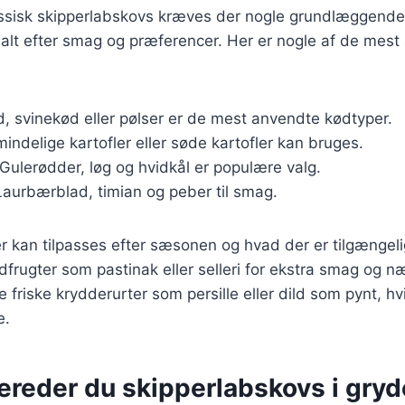
lassisk skipperlabskovs kræves der nogle grundlæggende
alt efter smag og præferencer. Her er nogle af de mest
, svinekød eller pølser er de mest anvendte kødtyper.
mindelige kartofler eller søde kartofler kan bruges.
 Gulerødder, løg og hvidkål er populære valg.
Laurbærblad, timian og peber til smag.
r kan tilpasses efter sæsonen og hvad der er tilgængel
odfrugter som pastinak eller selleri for ekstra smag og n
e friske krydderurter som persille eller dild som pynt, hvi
e.
ereder du skipperlabskovs i gry