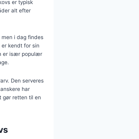
ovs er typisk
der alt efter
, men i dag findes
er kendt for sin
n er især populær
age.
rarv. Den serveres
danskere har
 gør retten til en
vs