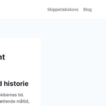
Skipperlabskovs
Blog
nt
 historie
skibernes tid.
mættende måltid,