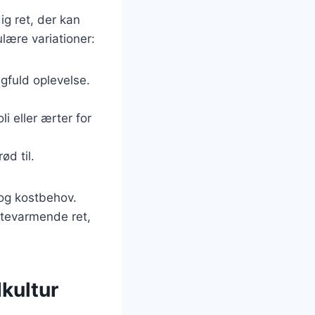
ig ret, der kan
lære variationer:
gfuld oplevelse.
li eller ærter for
ød til.
g og kostbehov.
rtevarmende ret,
kultur