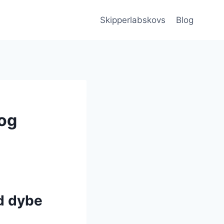
Skipperlabskovs
Blog
 og
d dybe