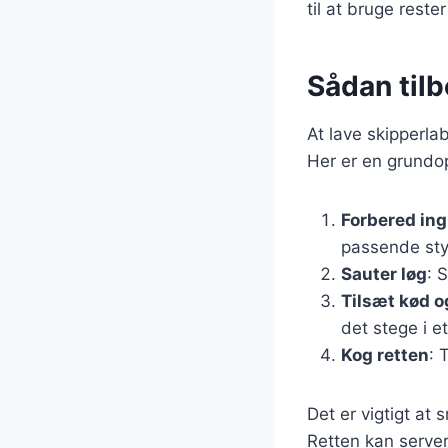
til at bruge rest
Sådan tilb
At lave skipperla
Her er en grundop
Forbered in
passende sty
Sauter løg
: 
Tilsæt kød o
det stege i et
Kog retten
: 
Det er vigtigt at
Retten kan servere