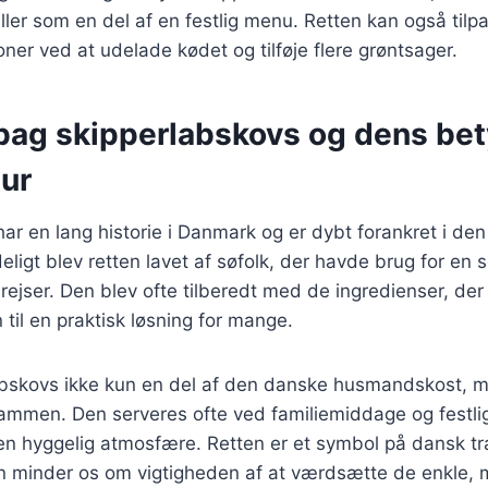
ller som en del af en festlig menu. Retten kan også tilpa
oner ved at udelade kødet og tilføje flere grøntsager.
 bag skipperlabskovs og dens bet
tur
ar en lang historie i Danmark og er dybt forankret i de
eligt blev retten lavet af søfolk, der havde brug for en
rejser. Den blev ofte tilberedt med de ingredienser, der 
 til en praktisk løsning for mange.
labskovs ikke kun en del af den danske husmandskost, m
sammen. Den serveres ofte ved familiemiddage og festlig
en hyggelig atmosfære. Retten er et symbol på dansk tr
 minder os om vigtigheden af at værdsætte de enkle,