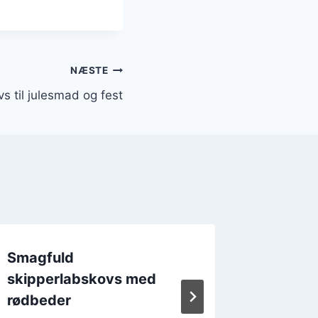
NÆSTE
s til julesmad og fest
Smagfuld
Traditi
skipperlabskovs med
skipper
rødbeder
festlige