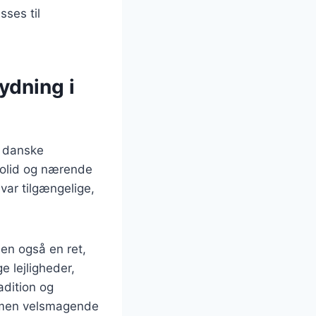
sses til
ydning i
n danske
 solid og nærende
var tilgængelige,
en også en ret,
e lejligheder,
adition og
 men velsmagende