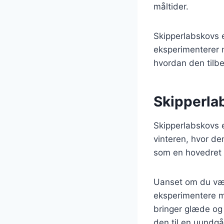
måltider.
Skipperlabskovs 
eksperimenterer m
hvordan den tilbe
Skipperlab
Skipperlabskovs e
vinteren, hvor de
som en hovedret t
Uanset om du væl
eksperimentere me
bringer glæde og 
den til en uundgå