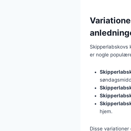
Variatione
anledning
Skipperlabskovs k
er nogle populære
Skipperlabs
søndagsmidd
Skipperlabs
Skipperlabs
Skipperlabs
hjem.
Disse variationer