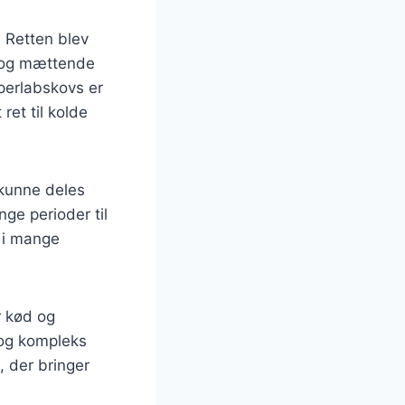
. Retten blev
e og mættende
perlabskovs er
ret til kolde
 kunne deles
nge perioder til
 i mange
r kød og
 og kompleks
, der bringer