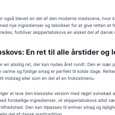
er også blevet en del af den moderne madscene, hvor 
ed nye ingredienser og teknikker for at give retten et f
redes, forbliver skipperlabskovs en elsket del af dansk
skovs: En ret til alle årstider og 
r en alsidig ret, der kan nydes året rundt. Den er især
n varme og fyldige smag er perfekt til kolde dage. Rett
il middag eller som en del af en frokostmenu.
ger at lave den klassiske version med røget svinekød e
d forskellige ingredienser, vil skipperlabskovs altid væ
tilfredshed. Den kan tilpasses til enhver smag og lejligh
elig del af dansk madtradition.