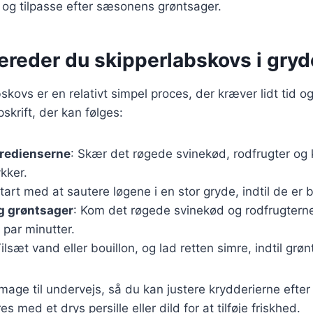
er og tilpasse efter sæsonens grøntsager.
ereder du skipperlabskovs i gryd
bskovs er en relativt simpel proces, der kræver lidt tid 
skrift, der kan følges:
gredienserne
: Skær det røgede svinekød, rodfrugter og k
kker.
Start med at sautere løgene i en stor gryde, indtil de er 
g grøntsager
: Kom det røgede svinekød og rodfrugterne
 par minutter.
Tilsæt vand eller bouillon, og lad retten simre, indtil gr
 smage til undervejs, så du kan justere krydderierne efte
s med et drys persille eller dild for at tilføje friskhed.