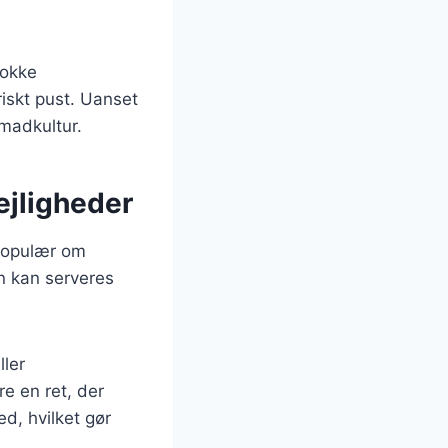
kokke
riskt pust. Uanset
 madkultur.
lejligheder
 populær om
en kan serveres
ller
re en ret, der
ed, hvilket gør