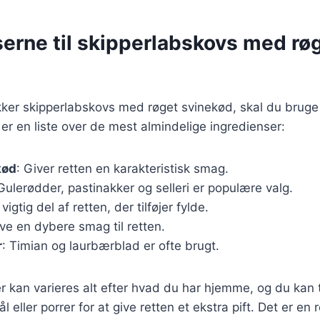
serne til skipperlabskovs med rø
ækker skipperlabskovs med røget svinekød, skal du brug
 er en liste over de mest almindelige ingredienser:
kød
: Giver retten en karakteristisk smag.
 Gulerødder, pastinakker og selleri er populære valg.
 vigtig del af retten, der tilføjer fylde.
give en dybere smag til retten.
r
: Timian og laurbærblad er ofte brugt.
r kan varieres alt efter hvad du har hjemme, og du kan t
 eller porrer for at give retten et ekstra pift. Det er en r