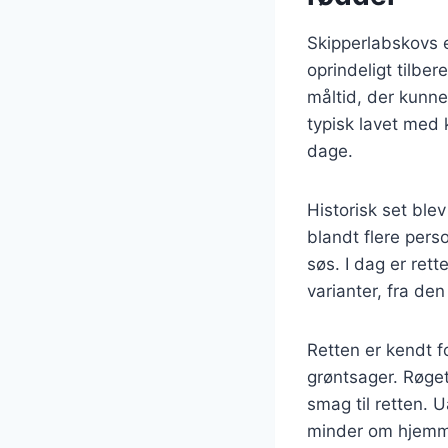
Skipperlabskovs e
oprindeligt tilbe
måltid, der kunne
typisk lavet med k
dage.
Historisk set ble
blandt flere perso
søs. I dag er ret
varianter, fra den
Retten er kendt f
grøntsager. Røget
smag til retten. 
minder om hjemme