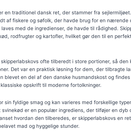
r en traditionel dansk ret, der stammer fra sejlermiljøet
redt af fiskere og søfolk, der havde brug for en nærend
 laves med de ingredienser, de havde til rådighed. Skip
ød, rodfrugter og kartofler, hvilket gør den til en perfekt 
v skipperlabskovs ofte tilberedt i store portioner, så den
ner. Det var en praktisk løsning for dem, der tilbragte la
ten blevet en del af den danske husmandskost og findes
 klassiske opskrift til moderne fortolkninger.
or sin fyldige smag og kan varieres med forskellige type
 svinekød er en populær ingrediens, der tilføjer en dyb
Uanset hvordan den tilberedes, er skipperlabskovs en ret
lavet mad og hyggelige stunder.