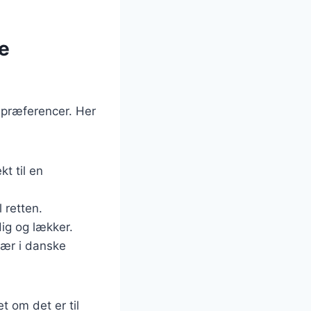
ge
spræferencer. Her
kt til en
 retten.
dig og lækker.
lær i danske
t om det er til