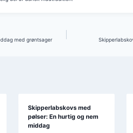
gation
middag med grøntsager
Skipperlabskov
Skipperlabskovs med
pølser: En hurtig og nem
middag