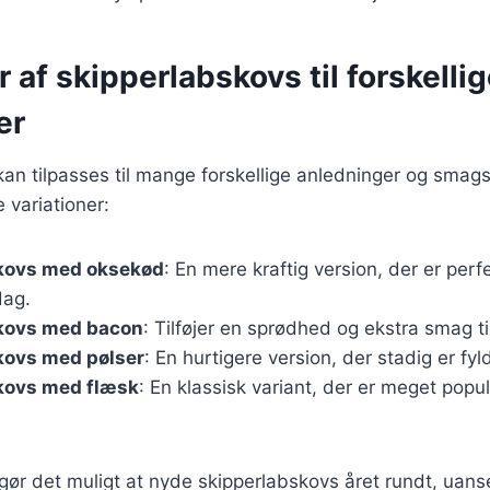
r af skipperlabskovs til forskelli
er
an tilpasses til mange forskellige anledninger og smag
 variationer:
kovs med oksekød
: En mere kraftig version, der er perfe
ag.
kovs med bacon
: Tilføjer en sprødhed og ekstra smag til
kovs med pølser
: En hurtigere version, der stadig er fyl
kovs med flæsk
: En klassisk variant, der er meget popu
 gør det muligt at nyde skipperlabskovs året rundt, uanse