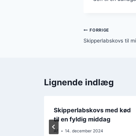
Indlægsnavi
FORRIGE
Skipperlabskovs til 
Lignende indlæg
med kød
Skipperlabskovs med kød
til en fyldig middag
Af
14. december 2024