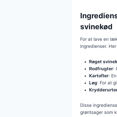
Ingredien
svinekød
For at lave en l
ingredienser. Her
Røget svine
Rodfrugter
:
Kartofler
: En
Løg
: For at 
Krydderurte
Disse ingrediense
grøntsager som kål