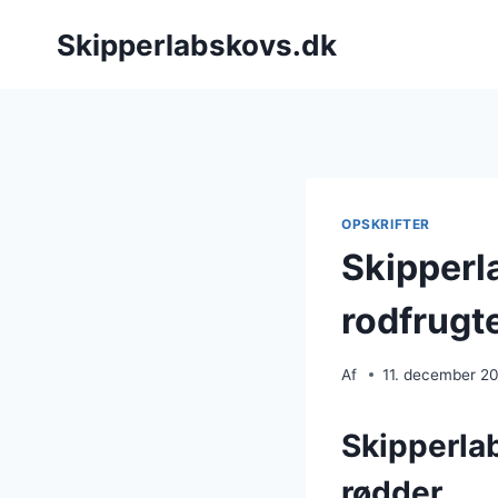
Fortsæt
Skipperlabskovs.dk
til
indhold
OPSKRIFTER
Skipperl
rodfrugt
Af
11. december 2
Skipperla
rødder