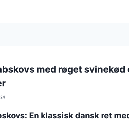
abskovs med røget svinekød
er
024
bskovs: En klassisk dansk ret me