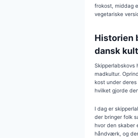
frokost, middag e
vegetariske versi
Historien
dansk kul
Skipperlabskovs h
madkultur. Oprind
kost under deres 
hvilket gjorde den
I dag er skipper
der bringer folk 
hvor den skaber 
håndværk, og den