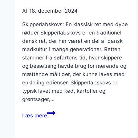
Af
18. december 2024
Skipperlabskovs: En klassisk ret med dybe
rødder Skipperlabskovs er en traditionel
dansk ret, der har været en del af dansk
madkultur i mange generationer. Retten
stammer fra søfartens tid, hvor skippere
og besætning havde brug for nærende og
mættende måltider, der kunne laves med
enkle ingredienser. Skipperlabskovs er
typisk lavet med kød, kartofler og
grøntsager,…
Skipperlabskovs
Læs mere
opskrift
til
en