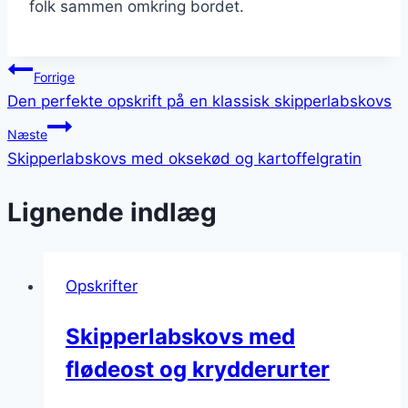
folk sammen omkring bordet.
Indlægsnavigation
Forrige
Den perfekte opskrift på en klassisk skipperlabskovs
Næste
Skipperlabskovs med oksekød og kartoffelgratin
Lignende indlæg
Opskrifter
Skipperlabskovs med
flødeost og krydderurter