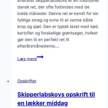
efteråret Skipperlabskovs er en traditionel
dansk ret, der ofte forbindes med de
kolde måneder. Denne ret er kendt for sin
fyldige smag og evne til at varme både
krop og sjæl. Den er typisk lavet med kød,
kartofler og forskellige grøntsager, hvilket
gør den til en perfekt ret til
efterårsmånederne,…
Skipperlabskovs
Læs mere
med
sød
kartoffel
Opskrifter
til
efterår
Skipperlabskovs opskrift til
en lækker middag