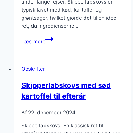
under lange rejser. Skipperlabskovs er
typisk lavet med kød, kartofler og
grøntsager, hvilket gjorde det til en ideel
ret, da ingredienserne…
Skipperlabskovs
Læs mere
med
bacon
til
Opskrifter
brunch
Skipperlabskovs med sød
kartoffel til efterår
Af
22. december 2024
Skipperlabskovs: En klassisk ret til