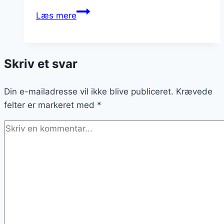
Skipperlabskovs
Læs mere
med
kartofler
og
Skriv et svar
løg
til
Din e-mailadresse vil ikke blive publiceret.
frokost
Krævede
felter er markeret med
*