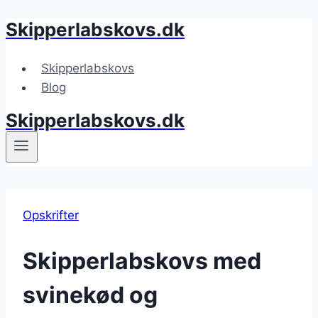
Skipperlabskovs.dk
Fortsæt
til
indhold
Skipperlabskovs
Blog
Skipperlabskovs.dk
Opskrifter
Skipperlabskovs med
svinekød og