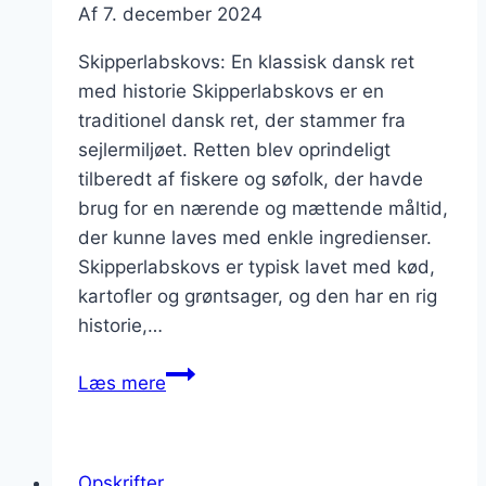
Af
7. december 2024
Skipperlabskovs: En klassisk dansk ret
med historie Skipperlabskovs er en
traditionel dansk ret, der stammer fra
sejlermiljøet. Retten blev oprindeligt
tilberedt af fiskere og søfolk, der havde
brug for en nærende og mættende måltid,
der kunne laves med enkle ingredienser.
Skipperlabskovs er typisk lavet med kød,
kartofler og grøntsager, og den har en rig
historie,…
Skipperlabskovs
Læs mere
med
flødeost
og
Opskrifter