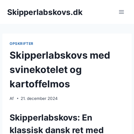
Fortsæt
Skipperlabskovs.dk
til
indhold
OPSKRIFTER
Skipperlabskovs med
svinekotelet og
kartoffelmos
Af
21. december 2024
Skipperlabskovs: En
klassisk dansk ret med