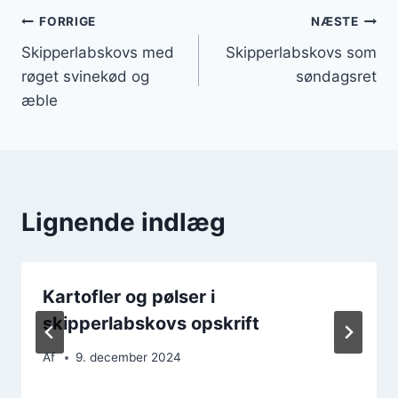
Indlægsnavigation
FORRIGE
NÆSTE
Skipperlabskovs med
Skipperlabskovs som
røget svinekød og
søndagsret
æble
Lignende indlæg
Kartofler og pølser i
skipperlabskovs opskrift
Af
9. december 2024