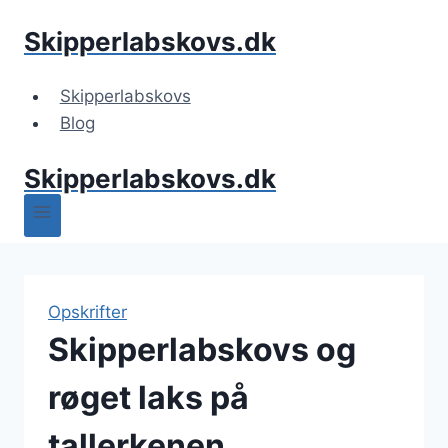
Fortsæt
Skipperlabskovs.dk
til
indhold
Skipperlabskovs
Blog
Skipperlabskovs.dk
Opskrifter
Skipperlabskovs og
røget laks på
tallerkenen