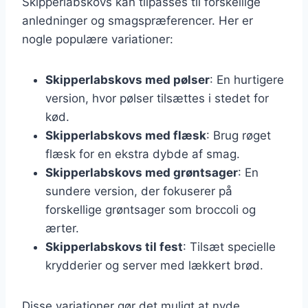
Skipperlabskovs kan tilpasses til forskellige
anledninger og smagspræferencer. Her er
nogle populære variationer:
Skipperlabskovs med pølser
: En hurtigere
version, hvor pølser tilsættes i stedet for
kød.
Skipperlabskovs med flæsk
: Brug røget
flæsk for en ekstra dybde af smag.
Skipperlabskovs med grøntsager
: En
sundere version, der fokuserer på
forskellige grøntsager som broccoli og
ærter.
Skipperlabskovs til fest
: Tilsæt specielle
krydderier og server med lækkert brød.
Disse variationer gør det muligt at nyde