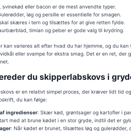
 svinekød eller bacon er de mest anvendte typer.
Gulerødder, løg og persille er essentielle for smagen.
skal skæres i tern og tilsættes for at give retten fylde.
aurbærblad, timian og peber er gode valg til krydring.
r kan varieres alt efter hvad du har hjemme, og du kan t
idkål eller svampe for ekstra smag. Det er en ret, der g
enet.
ereder du skipperlabskovs i gry
bskovs er en relativt simpel proces, der kræver lidt tid 
skrift, du kan følge:
af ingredienser
: Skær kød, grøntsager og kartofler i p
tart med at brune kødet i en stor gryde, indtil det er gyl
sager
: Når kødet er brunet, tilsættes løg og gulerødder, 