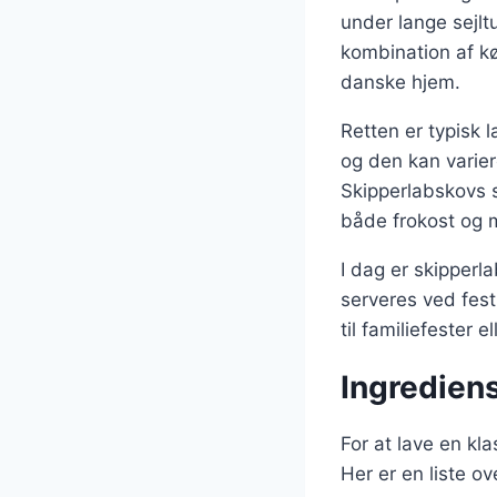
under lange sejlt
kombination af kø
danske hjem.
Retten er typisk 
og den kan varier
Skipperlabskovs s
både frokost og 
I dag er skipperl
serveres ved festl
til familiefester
Ingrediens
For at lave en k
Her er en liste o