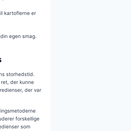
il kartoflerne er
r din egen smag.
s
ens storhedstid.
 ret, der kunne
redienser, der var
dningsmetoderne
derer forskellige
redienser som