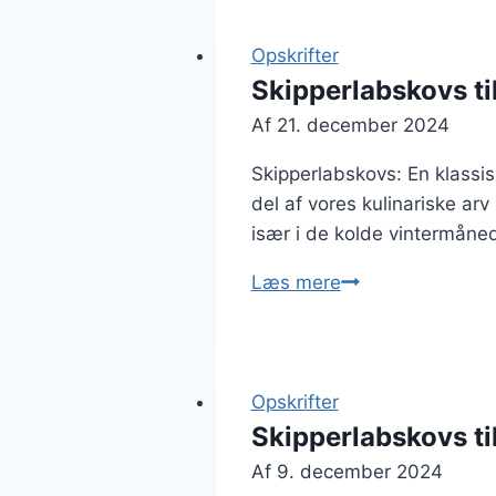
med
flødeost
Opskrifter
Skipperlabskovs til
Af
21. december 2024
Skipperlabskovs: En klassisk
del af vores kulinariske arv
især i de kolde vintermåned
Skipperlabskovs
Læs mere
til
vinter:
varmende
retter
Opskrifter
Skipperlabskovs til
Af
9. december 2024