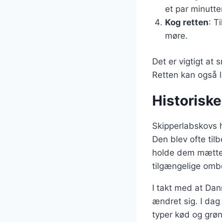
et par minutter
Kog retten
: T
møre.
Det er vigtigt at
Retten kan også l
Historisk
Skipperlabskovs h
Den blev ofte til
holde dem mætte u
tilgængelige ombo
I takt med at Dan
ændret sig. I dag
typer kød og grø