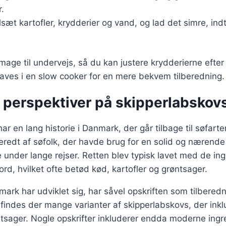
.
ilsæt kartofler, krydderier og vand, og lad det simre, indt
 smage til undervejs, så du kan justere krydderierne efte
aves i en slow cooker for en mere bekvem tilberedning.
e perspektiver på skipperlabskov
ar en lang historie i Danmark, der går tilbage til søfart
beredt af søfolk, der havde brug for en solid og nærende
nder lange rejser. Retten blev typisk lavet med de ing
rd, hvilket ofte betød kød, kartofler og grøntsager.
mark har udviklet sig, har såvel opskriften som tilbere
 findes der mange varianter af skipperlabskovs, der inklu
ntsager. Nogle opskrifter inkluderer endda moderne ing