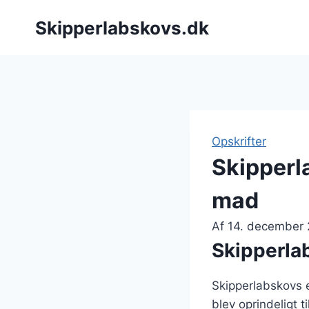
Fortsæt
Skipperlabskovs.dk
til
indhold
Opskrifter
Skipperl
mad
Af
14. december
Skipperlab
Skipperlabskovs e
blev oprindeligt 