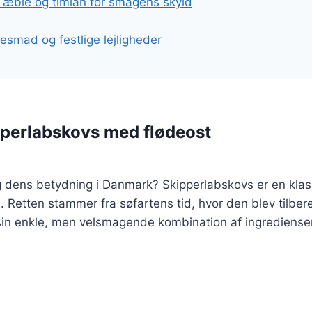
æble og timian for smagens skyld
lesmad og festlige lejligheder
pperlabskovs med flødeost
 dens betydning i Danmark? Skipperlabskovs er en klass
Retten stammer fra søfartens tid, hvor den blev tilber
sin enkle, men velsmagende kombination af ingredienser