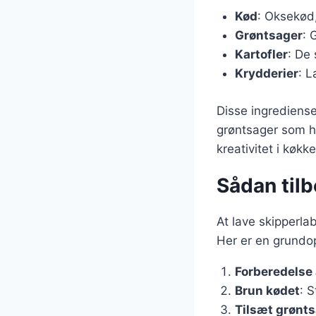
Kød
: Oksekød,
Grøntsager
: 
Kartofler
: De 
Krydderier
: L
Disse ingrediense
grøntsager som hv
kreativitet i køkk
Sådan tilb
At lave skipperla
Her er en grundop
Forberedelse 
Brun kødet
: S
Tilsæt grønt