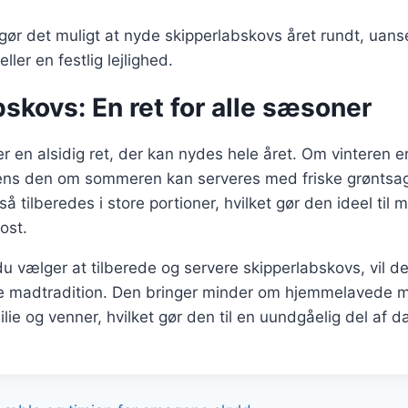
 gør det muligt at nyde skipperlabskovs året rundt, uanse
ler en festlig lejlighed.
skovs: En ret for alle sæsoner
r en alsidig ret, der kan nydes hele året. Om vinteren
s den om sommeren kan serveres med friske grøntsage
å tilberedes i store portioner, hvilket gør den ideel til 
kost.
 vælger at tilberede og servere skipperlabskovs, vil de
e madtradition. Den bringer minder om hjemmelavede m
e og venner, hvilket gør den til en uundgåelig del af da
gation