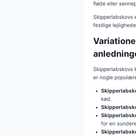
fløde eller sennep
Skipperlabskovs e
festlige lejlighe
Variatione
anledning
Skipperlabskovs k
er nogle populære
Skipperlabsk
kød.
Skipperlabsk
Skipperlabsk
for en sundere
Skipperlabsko