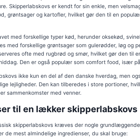
ure. Skipperlabskovs er kendt for sin enkle, men velsm
d, grøntsager og kartofler, hvilket gør den til en populæ
lavet med forskellige typer kød, herunder oksekød, svine
es med forskellige grøntsager som gulerødder, løg og per
erveres ofte med rugbrød og smør, hvilket gør den til en 
middag. Den er også populær som comfort food, især på
abskovs ikke kun en del af den danske hverdag, men også
ige lejligheder. Den kan tilberedes i store portioner, hvi
 eller sammenkomster med venner.
er til en lækker skipperlabskovs
lassisk skipperlabskovs kræves der nogle grundlæggende
ver de mest almindelige ingredienser, du skal bruge: