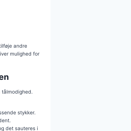
ilføje andre
iver mulighed for
den
og tålmodighed.
assende stykker.
dent.
og det sauteres i