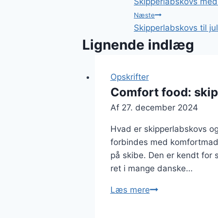
Skipperlabskovs med 
Næste
Skipperlabskovs til ju
Lignende indlæg
Opskrifter
Comfort food: ski
Af
27. december 2024
Hvad er skipperlabskovs og
forbindes med komfortmad. 
på skibe. Den er kendt for 
ret i mange danske…
Comfort
Læs mere
food:
skipperlabskovs