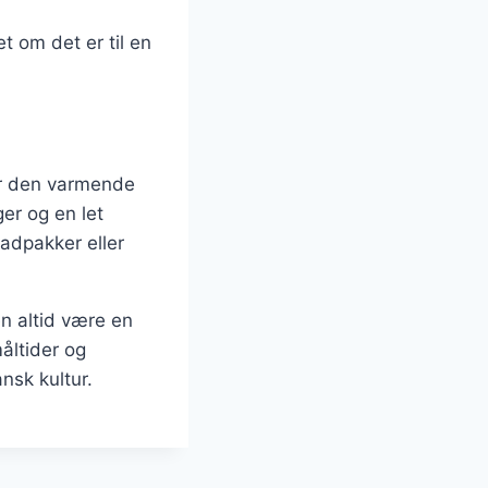
t om det er til en
 er den varmende
r og en let
madpakker eller
n altid være en
åltider og
nsk kultur.