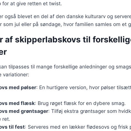
 for at give retten et twist.
r også blevet en del af den danske kulturarv og server
der som jul eller på søndage, hvor familien samles om et 
r af skipperlabskovs til forskelli
er
an tilpasses til mange forskellige anledninger og smag
 variationer:
ovs med pølser
: En hurtigere version, hvor pølser tilsæt
ovs med flæsk
: Brug røget flæsk for en dybere smag.
ovs med grøntsager
: Tilføj ekstra grøntsager som hvid
 ret.
vs til fest
: Serveres med en lækker flødesovs og frisk p