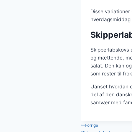
Disse variationer
hverdagsmiddag el
Skipperlab
Skipperlabskovs e
og mættende, men
salat. Den kan ogs
som rester til fro
Uanset hvordan du
del af den dansk
samvær med famili
Indlægsnavi
Forrige