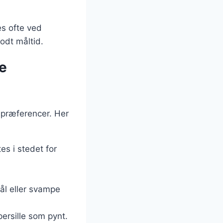
es ofte ved
godt måltid.
ge
spræferencer. Her
tes i stedet for
kål eller svampe
ersille som pynt.