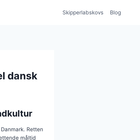
Skipperlabskovs
Blog
el dansk
adkultur
me Danmark. Retten
mættende måltid