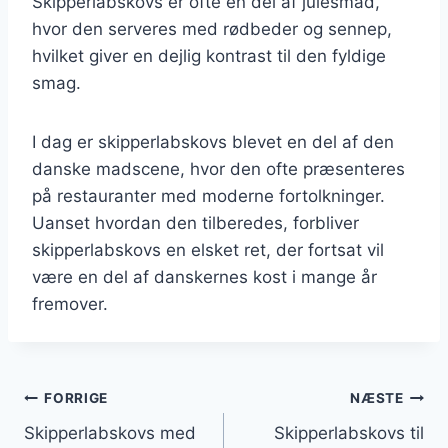
Skipperlabskovs er ofte en del af julesmad,
hvor den serveres med rødbeder og sennep,
hvilket giver en dejlig kontrast til den fyldige
smag.
I dag er skipperlabskovs blevet en del af den
danske madscene, hvor den ofte præsenteres
på restauranter med moderne fortolkninger.
Uanset hvordan den tilberedes, forbliver
skipperlabskovs en elsket ret, der fortsat vil
være en del af danskernes kost i mange år
fremover.
Indlægsnavigation
FORRIGE
NÆSTE
Skipperlabskovs med
Skipperlabskovs til