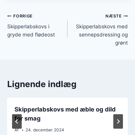
Indlægsnavigation
FORRIGE
NÆSTE
Skipperlabskovs i
Skipperlabskovs med
gryde med flødeost
sennepsdressing og
grønt
Lignende indlæg
Skipperlabskovs med æble og dild
for smag
Af
24. december 2024