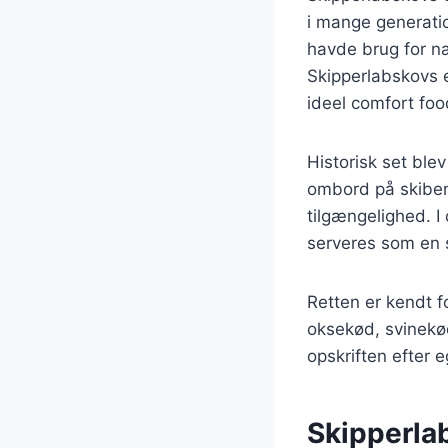
i mange generatio
havde brug for n
Skipperlabskovs e
ideel comfort foo
Historisk set ble
ombord på skiben
tilgængelighed. I
serveres som en s
Retten er kendt f
oksekød, svinekød
opskriften efter 
Skipperlab