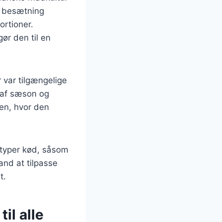
g besætning
ortioner.
ør den til en
 var tilgængelige
 af sæson og
ren, hvor den
e typer kød, såsom
and at tilpasse
t.
il alle