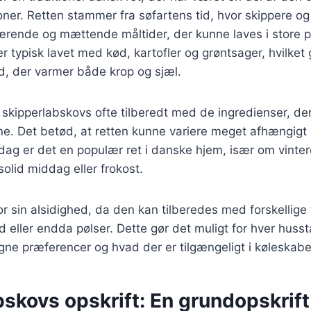
ner. Retten stammer fra søfartens tid, hvor skippere o
ærende og mættende måltider, der kunne laves i store p
r typisk lavet med kød, kartofler og grøntsager, hvilket g
d, der varmer både krop og sjæl.
v skipperlabskovs ofte tilberedt med de ingredienser, der
e. Det betød, at retten kunne variere meget afhængigt
 dag er det en populær ret i danske hjem, især om vinte
olid middag eller frokost.
or sin alsidighed, da den kan tilberedes med forskellig
 eller endda pølser. Dette gør det muligt for hver husst
egne præferencer og hvad der er tilgængeligt i køleskabe
skovs opskrift: En grundopskrift t