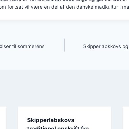
om fortsat vil være en del af den danske madkultur i m
gation
ølser til sommerens
Skipperlabskovs og
Skipperlabskovs
traditionel opskrift fra