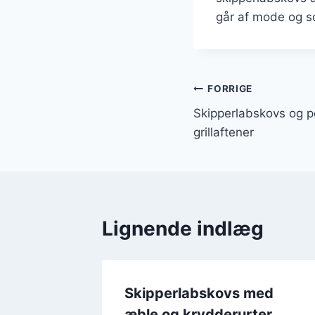
går af mode og s
Indlægsnavi
FORRIGE
Skipperlabskovs og p
grillaftener
Lignende indlæg
f
Skipperlabskovs med
om
æble og krydderurter