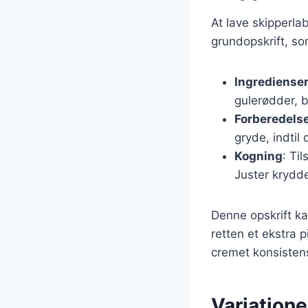
At lave skipperla
grundopskrift, so
Ingrediense
gulerødder, b
Forberedels
gryde, indtil 
Kogning
: Ti
Juster krydde
Denne opskrift ka
retten et ekstra 
cremet konsisten
Variatione