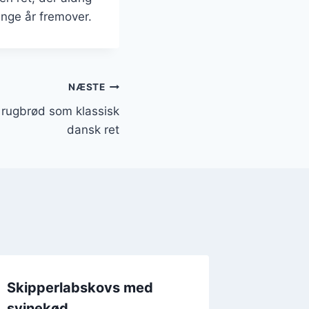
ange år fremover.
NÆSTE
 rugbrød som klassisk
dansk ret
Skipperlabskovs med
Nem sk
svinekød
opskri