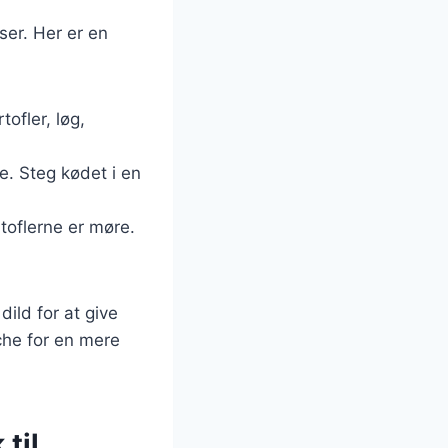
ser. Her er en
tofler, løg,
e. Steg kødet i en
rtoflerne er møre.
dild for at give
iche for en mere
til