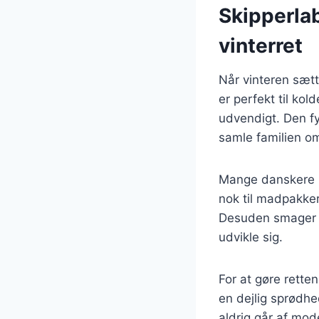
Skipperlab
vinterret
Når vinteren sætt
er perfekt til ko
udvendigt. Den fy
samle familien o
Mange danskere ha
nok til madpakker 
Desuden smager re
udvikle sig.
For at gøre rette
en dejlig sprødhe
aldrig går af mod