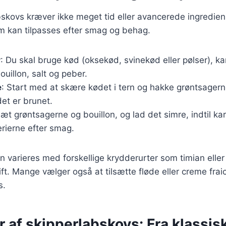
bskovs kræver ikke meget tid eller avancerede ingredien
m kan tilpasses efter smag og behag.
r
: Du skal bruge kød (oksekød, svinekød eller pølser), kar
ouillon, salt og peber.
e
: Start med at skære kødet i tern og hakke grøntsagern
det er brunet.
lsæt grøntsagerne og bouillon, og lad det simre, indtil ka
rierne efter smag.
n varieres med forskellige krydderurter som timian eller 
pift. Mange vælger også at tilsætte fløde eller creme fra
s.
r af skipperlabskovs: Fra klassisk 