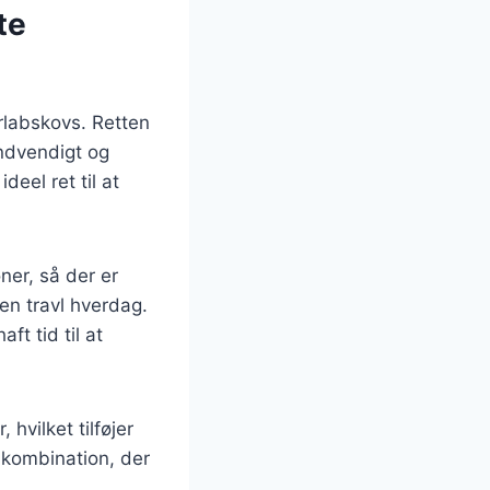
te
rlabskovs. Retten
indvendigt og
eel ret til at
ner, så der er
 en travl hverdag.
t tid til at
hvilket tilføjer
k kombination, der