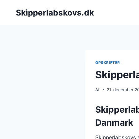
Fortsæt
Skipperlabskovs.dk
til
indhold
OPSKRIFTER
Skipperl
Af
21. december 2
Skipperlab
Danmark
Skipperlabskovs e