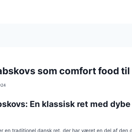
abskovs som comfort food til
024
skovs: En klassisk ret med dybe 
r en traditionel dansk ret, der har været en del af den