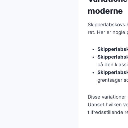
moderne
Skipperlabskovs k
ret. Her er nogle
Skipperlabs
Skipperlabs
på den klassi
Skipperlabs
grøntsager s
Disse variationer 
Uanset hvilken ve
tilfredsstillende r