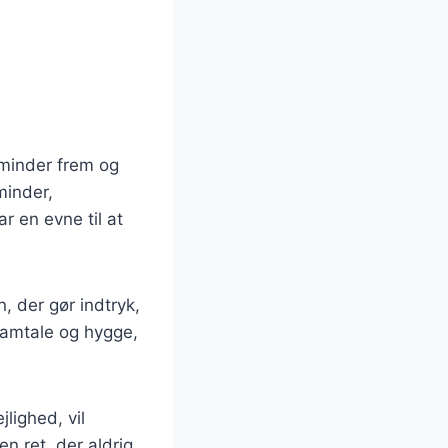
 minder frem og
minder,
 en evne til at
, der gør indtryk,
 samtale og hygge,
lighed, vil
n ret, der aldrig