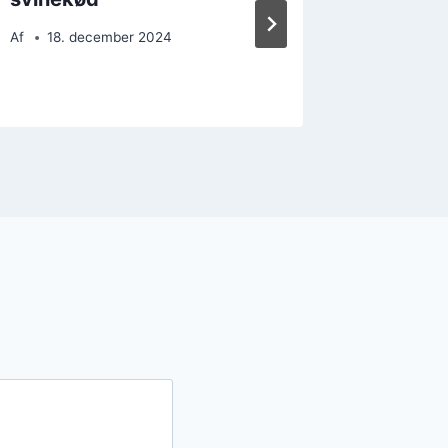
måde
Af
18. december 2024
Af
19. 