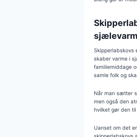
Skipperla
sjælevarm
Skipperlabskovs 
skaber varme i s
familiemiddage og
samle folk og ska
Når man sætter si
men også den atmo
hvilket gør den ti
Uanset om det er t
skipperlabskovs a