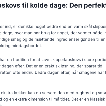
skovs til kolde dage: Den perfek
er ind, er der ikke noget bedre end en varm skål skippe
lde dage, hvor man har brug for noget, der varmer både 
ldige smag og de mættende ingredienser gør den til en id
mkring middagsbordet.
r en tradition for at lave skipperlabskovs i store portio
dagen efter. Det er en praktisk løsning, der sparer tid i
tten ofte endnu bedre dagen efter, når smagene har haf
n ekstra lækker kan du servere den med rugbrød og smør, 
d og en ekstra dimension til måltidet. Det er en klassis
e.