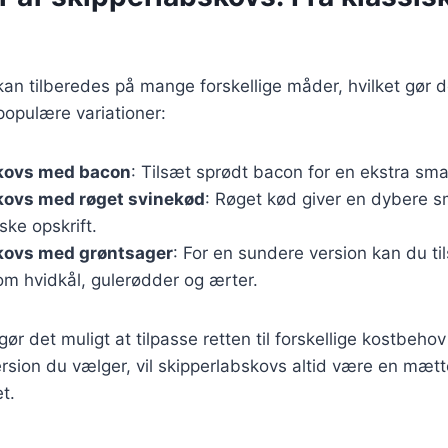
an tilberedes på mange forskellige måder, hvilket gør de
 populære variationer:
kovs med bacon
: Tilsæt sprødt bacon for en ekstra sma
kovs med røget svinekød
: Røget kød giver en dybere s
ske opskrift.
kovs med grøntsager
: For en sundere version kan du til
om hvidkål, gulerødder og ærter.
gør det muligt at tilpasse retten til forskellige kostbeho
rsion du vælger, vil skipperlabskovs altid være en mæt
et.