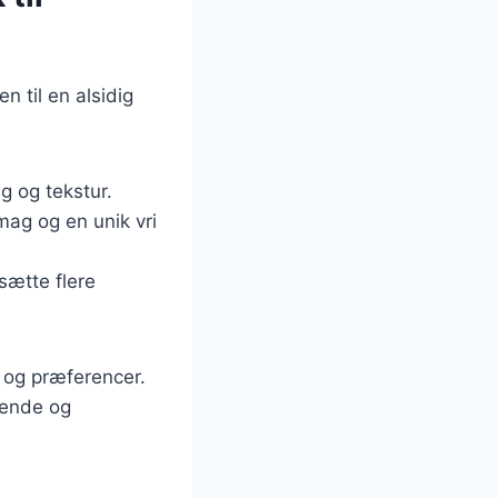
n til en alsidig
g og tekstur.
mag og en unik vri
sætte flere
v og præferencer.
tende og