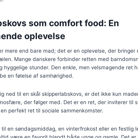
bskovs som comfort food: En
ende oplevelse
er mere end bare mad; det er en oplevelse, der bringer
jælen. Mange danskere forbinder retten med barndoms
 hyggelige stunder. Den enkle, men velsmagende ret har
be en følelse af samhørighed.
g ned til en skål skipperlabskovs, er det ikke kun maden
sfære, der følger med. Det er en ret, der inviterer til
l en perfekt ret til sociale sammenkomster.
il en søndagsmiddag, en vinterfrokost eller en festlig lej
ltid være en favorit blandt både unge og gamle. Det er e