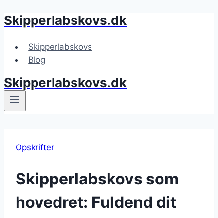
Skipperlabskovs.dk
Fortsæt
til
indhold
Skipperlabskovs
Blog
Skipperlabskovs.dk
Opskrifter
Skipperlabskovs som
hovedret: Fuldend dit