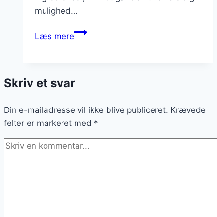
mulighed…
Skipperlabskovs
Læs mere
med
oksekød
for
Skriv et svar
en
fyldig
Din e-mailadresse vil ikke blive publiceret.
smag
Krævede
felter er markeret med
*