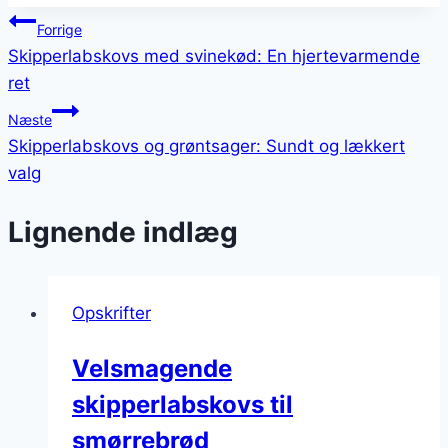
Indlægsnavigation
Forrige
Skipperlabskovs med svinekød: En hjertevarmende
ret
Næste
Skipperlabskovs og grøntsager: Sundt og lækkert
valg
Lignende indlæg
Opskrifter
Velsmagende
skipperlabskovs til
smørrebrød