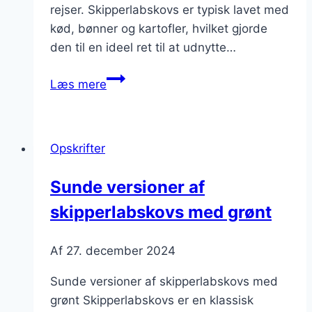
rejser. Skipperlabskovs er typisk lavet med
kød, bønner og kartofler, hvilket gjorde
den til en ideel ret til at udnytte…
Skipperlabskovs
Læs mere
med
pølse
og
Opskrifter
bønner
Sunde versioner af
skipperlabskovs med grønt
Af
27. december 2024
Sunde versioner af skipperlabskovs med
grønt Skipperlabskovs er en klassisk