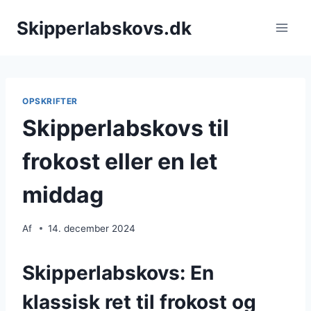
Fortsæt
Skipperlabskovs.dk
til
indhold
OPSKRIFTER
Skipperlabskovs til
frokost eller en let
middag
Af
14. december 2024
Skipperlabskovs: En
klassisk ret til frokost og