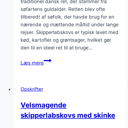
traditionel dansk ret, der stammer fra
søfartens guldalder. Retten blev ofte
tilberedt af søfolk, der havde brug for en
nærende og mættende måltid under lange
rejser. Skipperlabskovs er typisk lavet med
kød, kartofler og grøntsager, hvilket gør
den til en ideel ret til at bruge…
Skipperlabskovs
Læs mere
med
bacon
og
Opskrifter
æbler
Velsmagende
skipperlabskovs med skinke