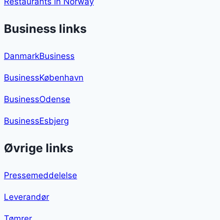
Restaurants in Norway
Business links
DanmarkBusiness
BusinessKøbenhavn
BusinessOdense
BusinessEsbjerg
Øvrige links
Pressemeddelelse
Leverandør
Tømrer