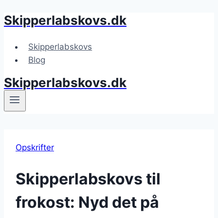
Skipperlabskovs.dk
Fortsæt
til
indhold
Skipperlabskovs
Blog
Skipperlabskovs.dk
Opskrifter
Skipperlabskovs til
frokost: Nyd det på