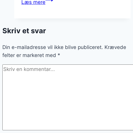
Læs mere
som
comfort
food
Skriv et svar
i
efteråret
Din e-mailadresse vil ikke blive publiceret.
Krævede
felter er markeret med
*