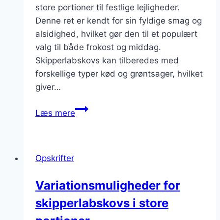
store portioner til festlige lejligheder.
Denne ret er kendt for sin fyldige smag og
alsidighed, hvilket gør den til et populært
valg til både frokost og middag.
Skipperlabskovs kan tilberedes med
forskellige typer kød og grøntsager, hvilket
giver…
Skipperlabskovs
Læs mere
i
store
portioner
Opskrifter
til
festen
Variationsmuligheder for
skipperlabskovs i store