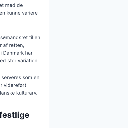
vet med de
den kunne variere
 sømandsret til en
 af retten,
 i Danmark har
ed stor variation.
te serveres som en
r videreført
danske kulturarv.
festlige