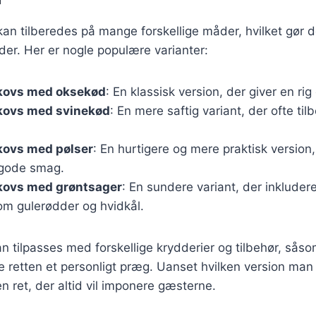
an tilberedes på mange forskellige måder, hvilket gør den
gheder. Her er nogle populære varianter:
kovs med oksekød
: En klassisk version, der giver en rig
kovs med svinekød
: En mere saftig variant, der ofte t
kovs med pølser
: En hurtigere og mere praktisk version,
 gode smag.
kovs med grøntsager
: En sundere variant, der inkludere
om gulerødder og hvidkål.
an tilpasses med forskellige krydderier og tilbehør, sås
ive retten et personligt præg. Uanset hvilken version man
n ret, der altid vil imponere gæsterne.