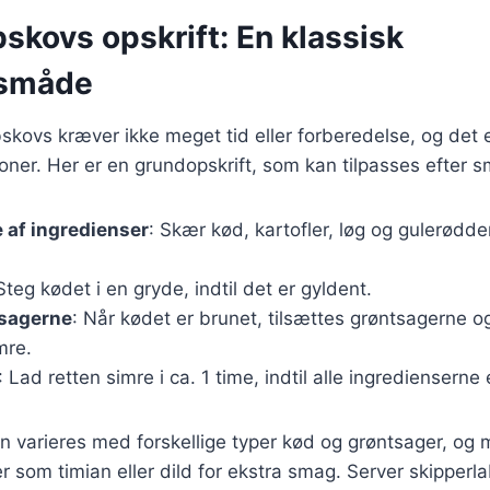
skovs opskrift: En klassisk
småde
bskovs kræver ikke meget tid eller forberedelse, og det e
tioner. Her er en grundopskrift, som kan tilpasses efter 
 af ingredienser
: Skær kød, kartofler, løg og gulerødd
 Steg kødet i en gryde, indtil det er gyldent.
tsagerne
: Når kødet er brunet, tilsættes grøntsagerne o
mre.
: Lad retten simre i ca. 1 time, indtil alle ingredienserne
n varieres med forskellige typer kød og grøntsager, og
ter som timian eller dild for ekstra smag. Server skippe