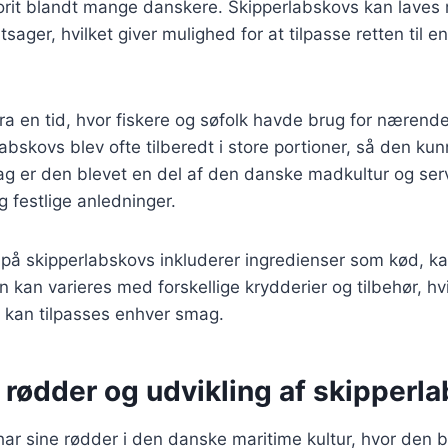
vorit blandt mange danskere. Skipperlabskovs kan laves 
sager, hvilket giver mulighed for at tilpasse retten til e
a en tid, hvor fiskere og søfolk havde brug for nærend
labskovs blev ofte tilberedt i store portioner, så den ku
g er den blevet en del af den danske madkultur og serve
 festlige anledninger.
t på skipperlabskovs inkluderer ingredienser som kød, kar
 kan varieres med forskellige krydderier og tilbehør, hvi
er kan tilpasses enhver smag.
 rødder og udvikling af skipperl
ar sine rødder i den danske maritime kultur, hvor den bl