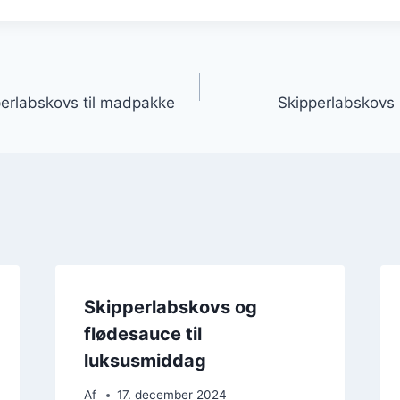
gation
perlabskovs til madpakke
Skipperlabskovs
Skipperlabskovs og
flødesauce til
luksusmiddag
Af
17. december 2024