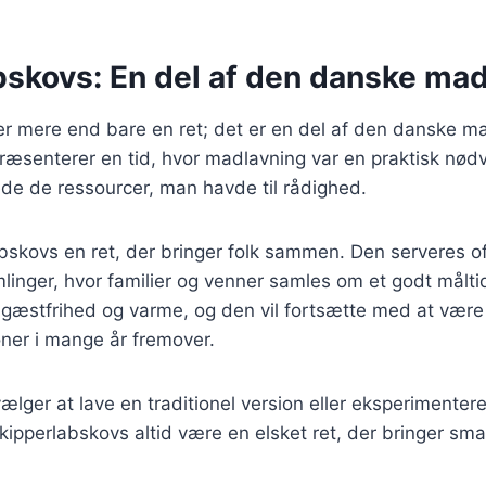
bskovs: En del af den danske mad
er mere end bare en ret; det er en del af den danske m
præsenterer en tid, hvor madlavning var en praktisk nø
de de ressourcer, man havde til rådighed.
abskovs en ret, der bringer folk sammen. Den serveres of
mlinger, hvor familier og venner samles om et godt måltid
æstfrihed og varme, og den vil fortsætte med at være e
ner i mange år fremover.
lger at lave en traditionel version eller eksperimente
 skipperlabskovs altid være en elsket ret, der bringer sm