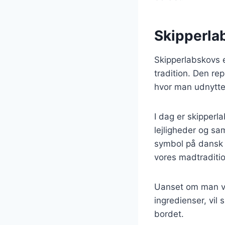
Skipperla
Skipperlabskovs 
tradition. Den re
hvor man udnytte
I dag er skipperl
lejligheder og sa
symbol på dansk g
vores madtraditio
Uanset om man væ
ingredienser, vil
bordet.