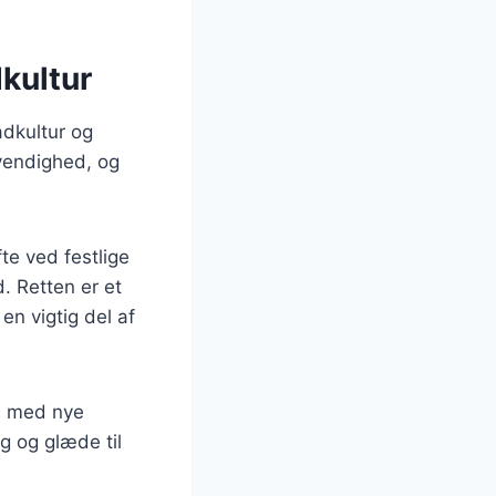
kultur
adkultur og
dvendighed, og
te ved festlige
. Retten er et
n vigtig del af
re med nye
ag og glæde til