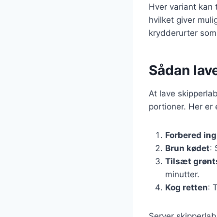
Hver variant kan 
hvilket giver mul
krydderurter som t
Sådan lave
At lave skipperla
portioner. Her er
Forbered in
Brun kødet
:
Tilsæt grøn
minutter.
Kog retten
: 
Server skipperlab