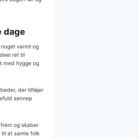
e dage
r noget varmt og
el ret til
et med hygge og
eder, der tilføjer
kefuld sennep
r frem og skaber
til at samle folk