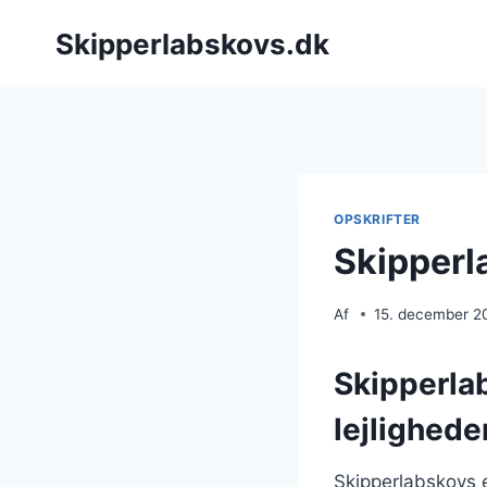
Fortsæt
Skipperlabskovs.dk
til
indhold
OPSKRIFTER
Skipperla
Af
15. december 2
Skipperlab
lejlighede
Skipperlabskovs er