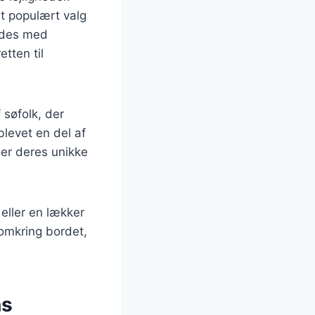
et populært valg
redes med
etten til
 søfolk, der
levet en del af
ger deres unikke
 eller en lækker
 omkring bordet,
ns