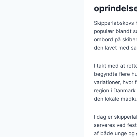
oprindels
Skipperlabskovs h
populær blandt sø
ombord på skibene
den lavet med sal
I takt med at ret
begyndte flere hu
variationer, hvor
region i Danmark h
den lokale madkul
I dag er skipperl
serveres ved festl
af både unge og 