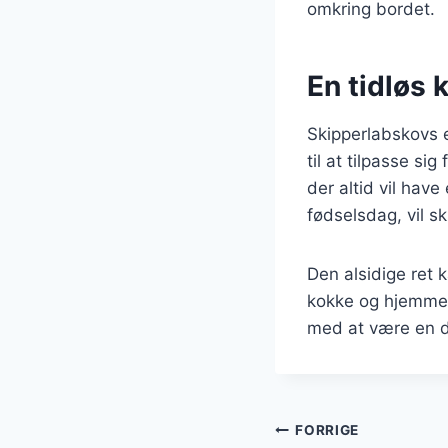
omkring bordet.
En tidløs k
Skipperlabskovs e
til at tilpasse si
der altid vil have
fødselsdag, vil 
Den alsidige ret k
kokke og hjemmek
med at være en d
Indlægsnavi
FORRIGE