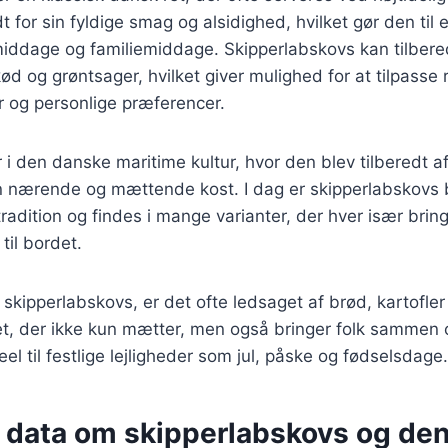
 for sin fyldige smag og alsidighed, hvilket gør den til 
e middage og familiemiddage. Skipperlabskovs kan tilbe
kød og grøntsager, hvilket giver mulighed for at tilpasse r
 og personlige præferencer.
 i den danske maritime kultur, hvor den blev tilberedt af
n nærende og mættende kost. I dag er skipperlabskovs b
dition og findes i mange varianter, der hver især brin
til bordet.
skipperlabskovs, er det ofte ledsaget af brød, kartofler
ret, der ikke kun mætter, men også bringer folk sammen
eel til festlige lejligheder som jul, påske og fødselsdage.
e data om skipperlabskovs og de