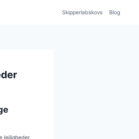
Skipperlabskovs
Blog
eder
ige
 lejligheder.