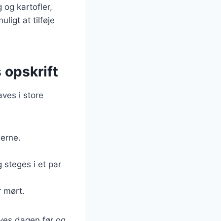
 og kartofler,
igt at tilføje
 opskrift
aves i store
gerne.
 steges i et par
r mørt.
aves dagen før og