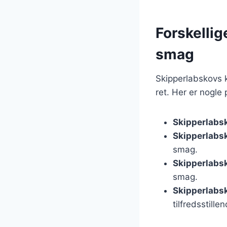
Forskellig
smag
Skipperlabskovs k
ret. Her er nogle
Skipperlabs
Skipperlabs
smag.
Skipperlabs
smag.
Skipperlabs
tilfredsstille