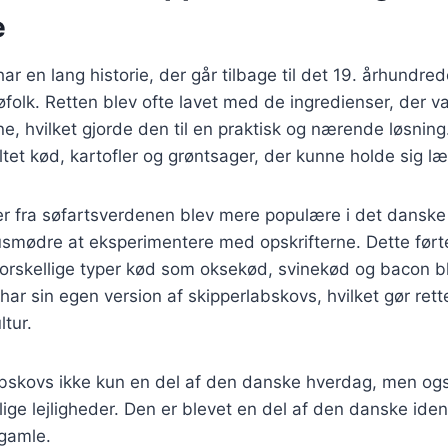
e
ar en lang historie, der går tilbage til det 19. århundre
folk. Retten blev ofte lavet med de ingredienser, der va
, hvilket gjorde den til en praktisk og nærende løsning.
tet kød, kartofler og grøntsager, der kunne holde sig l
ter fra søfartsverdenen blev mere populære i det danske
smødre at eksperimentere med opskrifterne. Dette førte
 forskellige typer kød som oksekød, svinekød og bacon b
ar sin egen version af skipperlabskovs, hvilket gør rette
tur.
abskovs ikke kun en del af den danske hverdag, men også
ige lejligheder. Den er blevet en del af den danske ident
gamle.