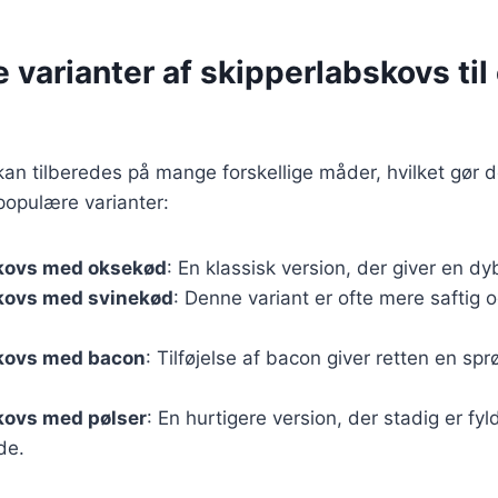
e varianter af skipperlabskovs til
an tilberedes på mange forskellige måder, hvilket gør de
 populære varianter:
kovs med oksekød
: En klassisk version, der giver en dy
kovs med svinekød
: Denne variant er ofte mere saftig 
kovs med bacon
: Tilføjelse af bacon giver retten en sp
kovs med pølser
: En hurtigere version, der stadig er fyl
nde.