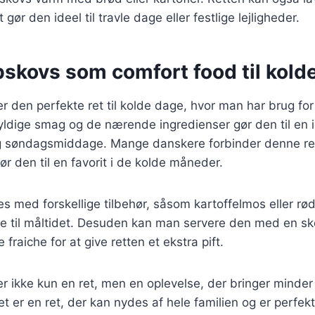
 gør den ideel til travle dage eller festlige lejligheder.
bskovs som comfort food til kold
r den perfekte ret til kolde dage, hvor man har brug fo
dige smag og de nærende ingredienser gør den til en ide
og søndagsmiddage. Mange danskere forbinder denne r
ør den til en favorit i de kolde måneder.
es med forskellige tilbehør, såsom kartoffelmos eller rødb
e til måltidet. Desuden kan man servere den med en s
 fraiche for at give retten et ekstra pift.
r ikke kun en ret, men en oplevelse, der bringer minde
et er en ret, der kan nydes af hele familien og er perfekt 