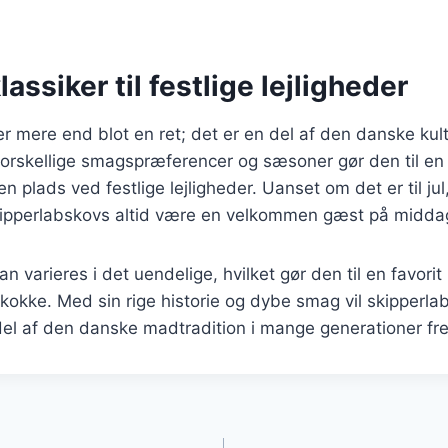
lassiker til festlige lejligheder
r mere end blot en ret; det er en del af den danske kul
g forskellige smagspræferencer og sæsoner gør den til en t
 en plads ved festlige lejligheder. Uanset om det er til jul
skipperlabskovs altid være en velkommen gæst på midda
an varieres i det uendelige, hvilket gør den til en favori
okke. Med sin rige historie og dybe smag vil skipperla
el af den danske madtradition i mange generationer fr
gation