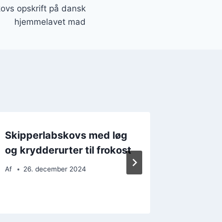
ovs opskrift på dansk
hjemmelavet mad
Skipperlabskovs med løg
Nærend
og krydderurter til frokost
til mid
Af
26. december 2024
Af
24. 