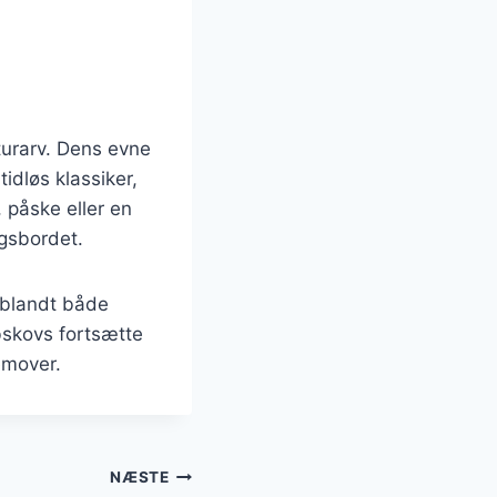
turarv. Dens evne
idløs klassiker,
, påske eller en
gsbordet.
t blandt både
bskovs fortsætte
emover.
NÆSTE