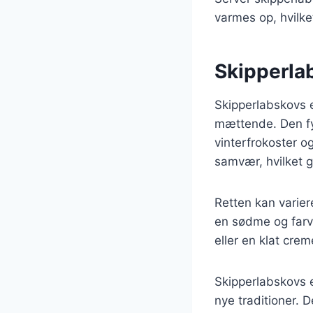
varmes op, hvilket
Skipperla
Skipperlabskovs e
mættende. Den fyl
vinterfrokoster 
samvær, hvilket g
Retten kan varier
en sødme og farv
eller en klat creme
Skipperlabskovs e
nye traditioner. D