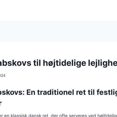
bskovs til højtidelige lejligh
024
skovs: En traditionel ret til festl
r
 en klassisk dansk ret, der ofte serveres ved højtidelige