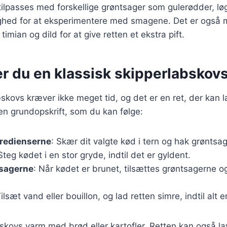
tilpasses med forskellige grøntsager som gulerødder, løg
ighed for at eksperimentere med smagene. Det er også mul
imian og dild for at give retten et ekstra pift.
r du en klassisk skipperlabskovs
bskovs kræver ikke meget tid, og det er en ret, der kan l
 en grundopskrift, som du kan følge:
gredienserne
: Skær dit valgte kød i tern og hak grøntsa
 Steg kødet i en stor gryde, indtil det er gyldent.
tsagerne
: Når kødet er brunet, tilsættes grøntsagerne og
Tilsæt vand eller bouillon, og lad retten simre, indtil alt e
skovs varm med brød eller kartofler. Retten kan også l