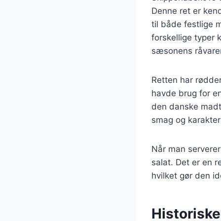
Denne ret er kendt
til både festlig
forskellige typer 
sæsonens råvarer
Retten har rødder
havde brug for e
den danske madtra
smag og karakter 
Når man serverer 
salat. Det er en 
hvilket gør den id
Historisk