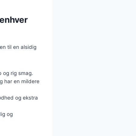
 enhver
n til en alsidig
b og rig smag.
og har en mildere
rødhed og ekstra
dig og