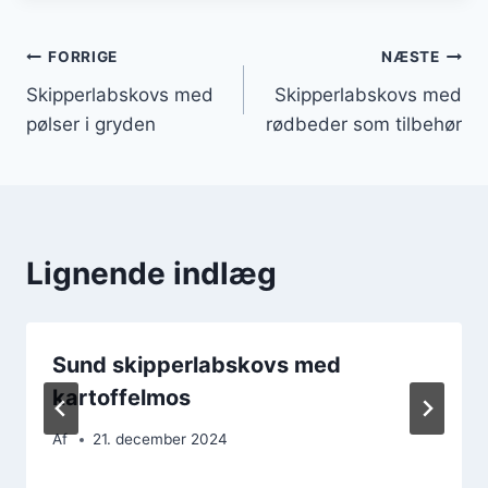
Indlægsnavigation
FORRIGE
NÆSTE
Skipperlabskovs med
Skipperlabskovs med
pølser i gryden
rødbeder som tilbehør
Lignende indlæg
Sund skipperlabskovs med
kartoffelmos
Af
21. december 2024