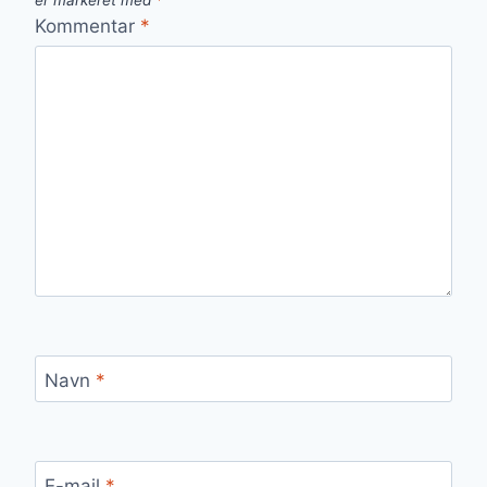
er markeret med
*
Kommentar
*
Navn
*
E-mail
*