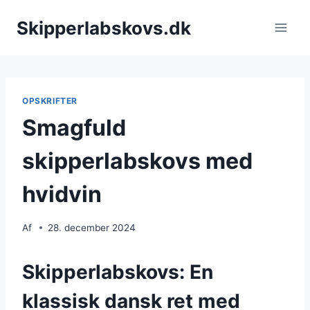
Fortsæt
Skipperlabskovs.dk
til
indhold
OPSKRIFTER
Smagfuld
skipperlabskovs med
hvidvin
Af
28. december 2024
Skipperlabskovs: En
klassisk dansk ret med