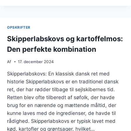
COMFORT
FOOD:
VARME
MINDER
OPSKRIFTER
FRA
BARNDOMMEN
Skipperlabskovs og kartoffelmos:
Den perfekte kombination
Af
17. december 2024
Skipperlabskovs: En klassisk dansk ret med
historie Skipperlabskovs er en traditionel dansk
ret, der har rødder tilbage til sejlskibernes tid.
Retten blev ofte tilberedt af søfolk, der havde
brug for en nærende og mættende måltid, der
kunne laves med de ingredienser, de havde til
rådighed. Skipperlabskovs er typisk lavet med
kød, kartofler og grøntsager, hvilket…