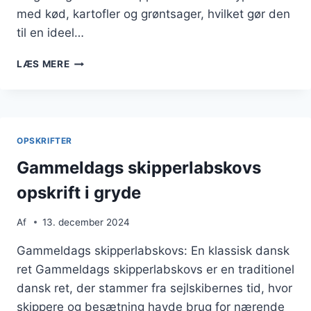
med kød, kartofler og grøntsager, hvilket gør den
til en ideel…
SKIPPERLABSKOVS
LÆS MERE
SOM
HOVEDRET
ELLER
MIDDAG
OPSKRIFTER
Gammeldags skipperlabskovs
opskrift i gryde
Af
13. december 2024
Gammeldags skipperlabskovs: En klassisk dansk
ret Gammeldags skipperlabskovs er en traditionel
dansk ret, der stammer fra sejlskibernes tid, hvor
skippere og besætning havde brug for nærende