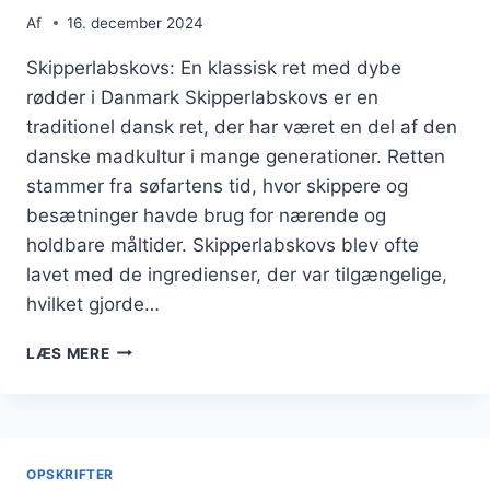
Af
16. december 2024
Skipperlabskovs: En klassisk ret med dybe
rødder i Danmark Skipperlabskovs er en
traditionel dansk ret, der har været en del af den
danske madkultur i mange generationer. Retten
stammer fra søfartens tid, hvor skippere og
besætninger havde brug for nærende og
holdbare måltider. Skipperlabskovs blev ofte
lavet med de ingredienser, der var tilgængelige,
hvilket gjorde…
SKIPPERLABSKOVS
LÆS MERE
MED
PERSILLE
FOR
SMAG
OG
OPSKRIFTER
FARVE