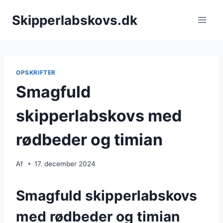
Fortsæt
Skipperlabskovs.dk
til
indhold
OPSKRIFTER
Smagfuld
skipperlabskovs med
rødbeder og timian
Af
17. december 2024
Smagfuld skipperlabskovs
med rødbeder og timian