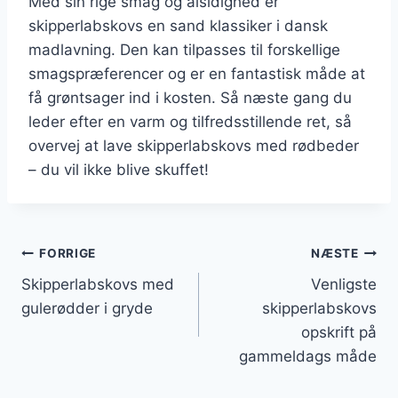
Med sin rige smag og alsidighed er
skipperlabskovs en sand klassiker i dansk
madlavning. Den kan tilpasses til forskellige
smagspræferencer og er en fantastisk måde at
få grøntsager ind i kosten. Så næste gang du
leder efter en varm og tilfredsstillende ret, så
overvej at lave skipperlabskovs med rødbeder
– du vil ikke blive skuffet!
Indlægsnavigation
FORRIGE
NÆSTE
Skipperlabskovs med
Venligste
gulerødder i gryde
skipperlabskovs
opskrift på
gammeldags måde