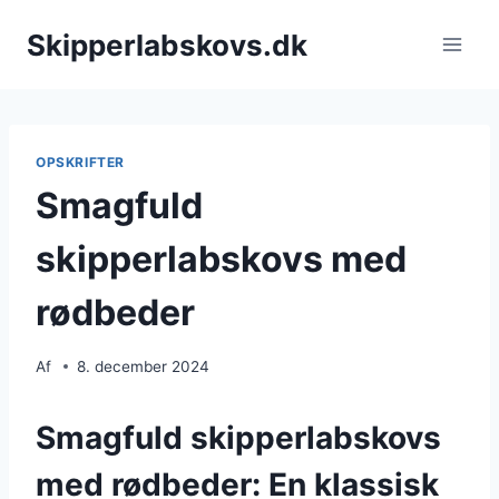
Fortsæt
Skipperlabskovs.dk
til
indhold
OPSKRIFTER
Smagfuld
skipperlabskovs med
rødbeder
Af
8. december 2024
Smagfuld skipperlabskovs
med rødbeder: En klassisk